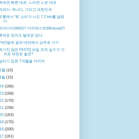
빠르면 빠른 대로, 느리면 느린 대로
하와이, 캐나다, 그리고 대한민국
무릎에서 '뚝' 소리가 나도 7.2 km를 달렸
다
와이다이(WiDi)? 미라캐스트(Miracast)?
휴덕은 있어도 탈덕은 없다
2박3일에 걸쳐 대전에서 상주로 가기
예기치 않은 FASTQ 파일 조작 실수가 가
져온 새로운 발견?
달리기 입문 7개월을 마치며
2월
(15)
1월
(15)
24
(166)
23
(168)
22
(170)
21
(158)
20
(163)
19
(170)
18
(200)
17
(161)