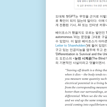
도대체 챗GPT는 무엇을 근거로 이렇
로 확인이 되지 않는데 말이다. 이에
개 전환된 기사, AI 또는 인터넷 커
베이조스가 했을지도 모르는 발언인 'If a living 
automonous.'라는 문장을 그대로
수 있었다. 이 말은 베이조스가 아마존
Letter to Shareholders
')에 들어 있었
구고 있는 인공지능을 염두에 두고 쓴
'Differentiation is Survival and
드 도킨스의 <
눈먼 시계공
(The Bl
의 기본적인 사실이라고 덧붙이면서.
“Staving off death is a thing that
when it dies – the body tends to 
you measure some quantity such a
electrical potential in a living b
from the corresponding measure 
hotter than our surroundings, an
differential. When we die the wor
and we end up the same temperat
avoid coming into equilibrium w