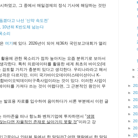
 제시하였고, 그 중에서 매일경제의 정식 기사에 해당하는 것만
돕겠다고 나선 ‘신약 속도전’
, 10년뒤 K반도체 넘는다
한목소리
음은
여기
에 있다. 2026년이 되어 제36차 국민보고대회가 열리
 활용에 관한 목소리가 점차 높아지는 요즘 분위기로 보아서
생각한다. 특히 의료데이터를 활용한 세계 최초의 바이오(데
는 검토할 가치가 충분히 있다고 생각한다. 우리나라라고 해서
►
 성격은 다르지만, 이미 국가바이오데이터스테이션이나 K-
►
가통합바이오빅데이터구축사업이라는 것이 있다. 이러한 사업이
►
20
이터를 가져다 쓰는 것이 어렵다면, 그 근본적인 원인이 무
►
20
►
20
는 발표용 자료를 입수하여 음미하다가 서론 부분에서 이런 글
►
20
►
20
 아마존을 떠나 항노화 벤처기업에 투자하면서 "
생명
►
20
않는다면 자율적인 존재로 살아가지 못할 것
"이라고 강
►
20
►
20
 기고문이나 인터뷰 등에서 한 말일까? 어떤 맥락에서 한 말일