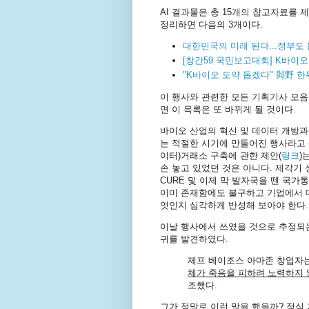
AI 결과물은 총 15개의 참고자료를
정리하면 다음의 3개이다.
대한민국의 미래 된다...정부도 
[창간59 국민보고대회] K바이오
"K바이오 도약 돕겠다" 與野 
이 행사와 관련한 모든 기획기사 모
면 이 목록은 또 바뀌게 될 것이다.
바이오 산업의 혁신 및 데이터 개방과
는 적절한 시기에 만들어진 행사라고 
이터)거래소 구축에 관한 제안(
링크
)
손 놓고 있었던 것은 아니다. 제각기
CURE 및 이제 막 발자국을 뗀 국
이미 존재함에도 불구하고 기업에서 데
엇인지 심각하게 반성해 보아야 한다.
이날 행사에서 쓰였을 것으로 추정되
귀를 발견하였다.
제프 베이조스 아마존 창업자는
체가 죽음을 피하려 노력하지 
조했다.
그가 정말로 이런 말을 했을까? 정식