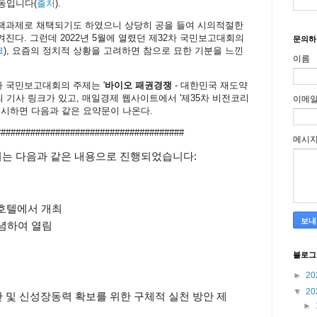
동입니다(
출처
).
책과제로 채택되기도 하였으니 상당히 공을 들여 시의적절한
진다. 그런데 2022년 5월에 열렸던 제32차 국민보고대회의
문의하
크
), 요즘의 정치적 상황을 고려하면 참으로 묘한 기분을 느낀
이름
아 국민보고대회의 주제는 '
바이오 패권경쟁
- 대한민국 재도약
의 기사 링크가 있고, 매일경제 웹사이트에서 '제35차 비전코리
이메
 실시하면 다음과 같은 요약문이 나온다.
######################################
메시
는 다음과 같은 내용으로 진행되었습니다:
신라호텔에서 개최
기념하여 열림
블로그
►
20
▼
20
 및 신성장동력 확보를 위한 구체적 실천 방안 제
►