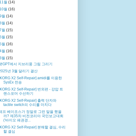
11월
(14)
10월
(16)
9월
(14)
8월
(14)
7월
(15)
6월
(15)
5월
(16)
4월
(16)
3월
(15)
챗GPT에서 지브리풍 그림 그리기
2025년 3월 달리기 결산
[KORG X2 Self-Repair] amidi를 이용한
SysEx 전송
[KORG X2 Self-Repair] 번외편 - 강압 트
랜스포머 수선하기
[KORG X2 Self-Repair] 출력 단자와
tactile switch의 수리를 마치다
제프 베이조스가 정말로 그런 말을 했을
까? 제35차 비전코리아 국민보고대회
('바이오 패권경...
[KORG X2 Self-Repair] 분해할 결심, 수리
할 결심