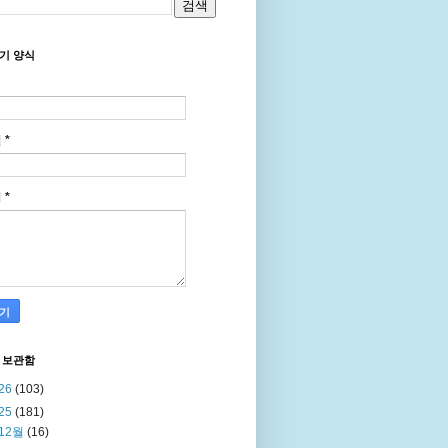
기 양식
일
*
지
*
 보관함
26
(103)
25
(181)
12월
(16)