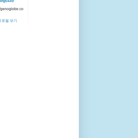
ong0449
//genoglobe.co
프로필 보기