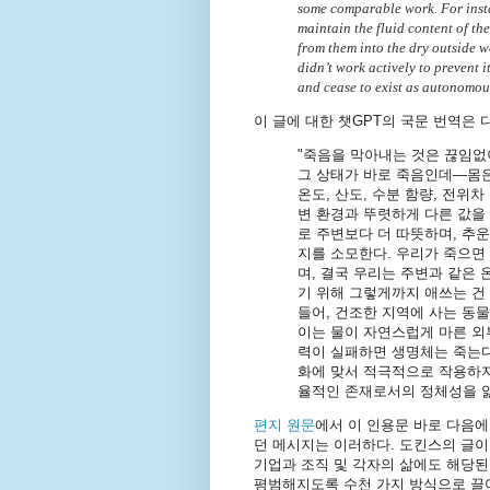
some comparable work. For insta
maintain the fluid content of the
from them into the dry outside wor
didn’t work actively to prevent 
and cease to exist as autonomou
이 글에 대한 챗GPT의 국문 번역은 
"죽음을 막아내는 것은 끊임없
그 상태가 바로 죽음인데—몸은
온도, 산도, 수분 함량, 전위
변 환경과 뚜렷하게 다른 값을 
로 주변보다 더 따뜻하며, 추
지를 소모한다. 우리가 죽으면 
며, 결국 우리는 주변과 같은 
기 위해 그렇게까지 애쓰는 건 
들어, 건조한 지역에 사는 동
이는 물이 자연스럽게 마른 외
력이 실패하면 생명체는 죽는다
화에 맞서 적극적으로 작용하지
율적인 존재로서의 정체성을 잃
편지 원문
에서 이 인용문 바로 다음에
던 메시지는 이러하다. 도킨스의 글이 비
기업과 조직 및 각자의 삶에도 해당된
평범해지도록 수천 가지 방식으로 끌