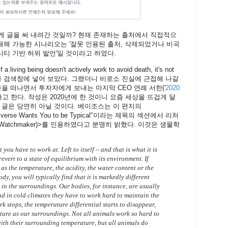
게 글을 써 내려간 것일까? 현재 존재하는 출처에서 직접적으
 대해 가능한 시나리오는 '잘못 인용된 출처, 삭제되었거나 비곡
뮤니티 기반 허위 발언'일 것이라고 하였다.
being doesn't actively work to avoid death, it's not
 구글 검색창에 넣어 보았다. 그랬더니 비로소 진실에 근접해 나갈
을 떠나면서 투자자에게 보내는 마지막 CEO 연례 서한('
2020
다고 한다. 작성은 2020년에 한 것이니 요즘 세상을 뜨겁게 달
 글은 당연히 아닐 것이다. 베이조스는 이 편지의
 the Universe Wants You to be Typical"이라는 제목의 섹션에서 리처
ind Watchmaker)>를 인용하였다고 분명히 밝혔다. 이것은 생물학
 you have to work at. Left to itself – and that is what it is
revert to a state of equilibrium with its environment. If
s the temperature, the acidity, the water content or the
ody, you will typically find that it is markedly different
in the surroundings. Our bodies, for instance, are usually
d in cold climates they have to work hard to maintain the
k stops, the temperature differential starts to disappear,
ure as our surroundings. Not all animals work so hard to
ith their surrounding temperature, but all animals do