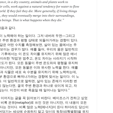
nce, in a dry country, animals and plants work to
ir cells, work against a natural tendency for water to flow
ld. If they fail they die. More generally, if living things
it, they would eventually merge into their surroundings,
s beings. That is what happens when they die.”
다음과 같다.
이 노력해야 하는 일이다. 그저 내버려 두면—그리고
 주변 환경과 평형 상태로 되돌아가려는 경향이 있다.
차 같은 어떤 수치를 측정해보면, 살아 있는 몸에서는 주
보이는 경우가 많다. 예를 들어, 우리의 몸은 일반적으
운 기후에서는 이 온도 차이를 유지하기 위해 많은 에너
이러한 '작업'은 멈추고, 온도 차이는 사라지기 시작하
온도가 된다. 모든 동물이 주변 온도와의 평형을 유지하
아니지만, 모든 동물은 이와 유사한 노력을 한다. 예를
물과 식물은 세포 속 수분을 유지하기 위해 노력하는데,
부 환경으로 빠져나가려는 경향에 맞서는 일이다. 이 노
. 더 일반적으로 말하면, 살아 있는 존재가 이러한 변
 않는다면, 결국 주변 환경과 하나로 섞이게 되고, 자
는다. 이것이 바로 죽음일 때 일어나는 일이다."
 이어지는 글을 꼭 읽어보기 바란다. 베이조스가 전하고 싶었
록 은유(metaphor)로 쓰인 것은 아니지만, 이 내용이 모든
다는 것이다. 비록 많은 노력(에너지)이 든다 하더라도 당신이
어당기는 세상에 순응하지 말고 당신의 독창성(특별함)을 유지