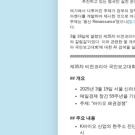
추진하고 있는 범국민 실천 운
여기에서 다루어진 주제가 정부의 정
아젠다를 개발하여 제시한 것으로 여겨
주제는 '용산 Renaissance'였으니(
링
다.
3월 19일에 열렸던 제35차 비전코리
의 갈림길'이었다. 이와 관련한 몇 개
아 국민보고대회'에 대한 AI 검색을
##############################
제35차 비전코리아 국민보고대회
## 개요
2025년 3월 19일 서울 
매일경제 창간 59주년을 
주제: "바이오 패권경쟁"
## 주요 내용
K바이오 산업의 현주소 진단
시