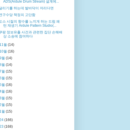
ADS(Ardule Drum Stream) 설계에...
달리기를 하는데 발바닥이 저리다면
연구수당 책정의 고단함
도스 시절의 향수를 느끼게 하는 드럼 패
턴 재생기 Ardule Pattern Studio(...
쿠팡 정보유출 사건과 관련한 집단 손해배
상 소송에 참여하다
11월
(14)
10월
(16)
9월
(14)
8월
(14)
7월
(15)
6월
(15)
5월
(16)
4월
(16)
3월
(15)
2월
(15)
1월
(15)
24
(166)
23
(168)