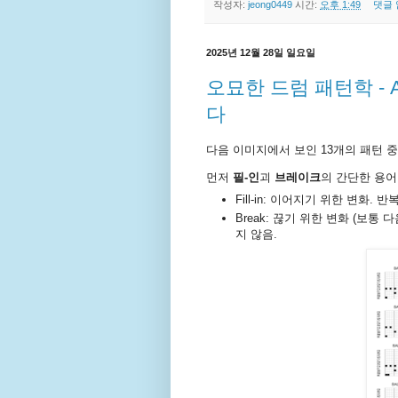
작성자:
jeong0449
시간:
오후 1:49
댓글 
2025년 12월 28일 일요일
오묘한 드럼 패턴학 -
다
다음 이미지에서 보인 13개의 패턴 중에
먼저
필-인
괴
브레이크
의 간단한 용어
Fill-in: 이어지기 위한 변화.
Break: 끊기 위한 변화 (보
지 않음.