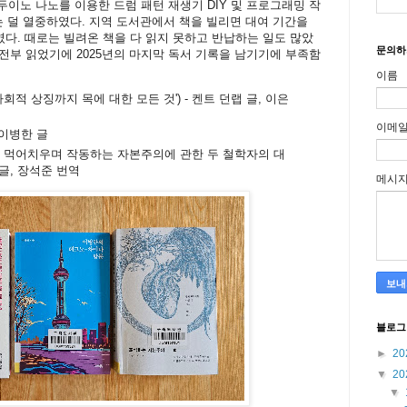
, 아두이노 나노를 이용한 드럼 패턴 재생기 DIY 및 프로그래밍 작
 덜 열중하였다. 지역 도서관에서 책을 빌리면 대여 기간을
였다. 때로는 빌려온 책을 다 읽지 못하고 반납하는 일도 많았
문의하
 전부 읽었기에 2025년의 마지막 독서 기록을 남기기에 부족함
이름
회적 상징까지 목에 대한 모든 것') - 켄트 던랩 글, 이은
이메
 이병한 글
을 먹어치우며 작동하는 자본주의에 관한 두 철학자의 대
기 글, 장석준 번역
메시
블로그
►
20
▼
20
▼