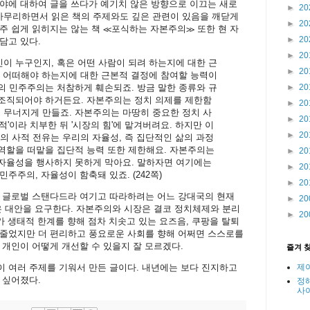
야에 대하여 글을 쓰다가 예기치 않은 방향으로 이끄는 새로
►
20
을 마무리하면서 읽은 책의 주제와도 깊은 관련이 있음을 깨닫게
►
20
주 쉽게 읽히지는 않는 책 ≪포식하는 자본주의≫ 또한 현 자
►
20
담고 있다.
►
20
이 누구인지, 혹은 어떤 사람이 되려 하는지에 대한 근
►
20
가 어떠해야 하는지에 대한 근본적 결정에 참여할 능력이
의 민주주의는 처참하게 훼손되죠. 방금 말한 종류와 규
►
20
조직되어야 하거든요. 자본주의는 정치 의제를 제한함
►
20
무너지게 만들죠. 자본주의는 마땅히 중요한 정치 사
►
20
적'이라 치부한 뒤 '시장의 힘'에 맡겨버려요. 하지만 이
►
20
의 사적 전유는 우리의 자율성, 즉 집단적인 삶의 과정
역할을 떠맡을 집단적 능력 또한 제한해요. 자본주의는
►
20
자율성을 행사하지 못하게 막아요. 말하자면 여기에는
►
20
 민주주의, 자율성이 함축돼 있죠. (242쪽)
►
20
가 글로벌 스탠다드라 여기고 따라하려는 어느 강대국의 현재
►
20
은 대안을 요구한다. 자본주의와 시장은 결코 정치체제와 분리
►
20
가 생태적 한계를 향해 점차 치솟고 있는 요즈음, 쿠팡을 탈퇴
 줄었지만 더 편리하고 풍요로운 사회를 향해 어쩌면 스스로를
 개인이 어떻게 개선할 수 있을지 잘 모르겠다.
즐겨 
제
 여러 주제를 기워서 만든 글이다. 내년에는 보다 진지하고
 싶어졌다.
정
사