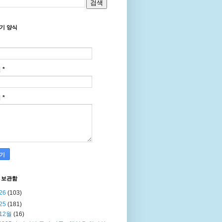
기 양식
일
*
지
*
 보관함
26
(103)
25
(181)
12월
(16)