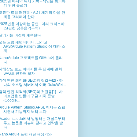
2025년 마지막 독서 기록 - 책임을 회피하
기 위한 글쓰기
오묘한 드럼 패턴학 - ADT 체계의 다음 단
계를 고려해야 한다
2025년을 마감하는 공연 - 미리 크리스마
스(김천 공동음악구역)
달리기는 여전히 계속된다
오픈 드럼 패턴 데이터, 그리고
APS(Ardule Pattern Studio)에 대한 소
개
NanoArdule 프로젝트를 GitHub에 올리
다
저해상도 로고 이미지를 두 단계에 걸쳐
SVG로 전환해 보자
검색 엔진 최적화(SEO)의 첫걸음[2] - 하
나의 호스팅 서버에서 여러 DokuWiki...
검색 엔진 최적화(SEO)의 첫걸음[1] - 사
이트맵을 만들어 구글 서치 콘솔
(Google...
Ardule Pattern Studio(APS), 이제는 스텝
시퀀서 기능까지 노려 보다
Academia.edu에서 발행하는 저널로부터
투고 논문을 리뷰해 달라고 연락을 받
다
Nano Ardule 드럼 패턴 재생기와