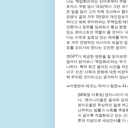
나는 '책임회피'라는 단어로부터 쿠팡
로저스 쿠팡 임시 대표(역시 그런 국
은 일절 없이 그저 자체 조사에서 
포렌식 결과 겨우 3천명의 개인정보가
하다고 애써 무마하려는 무책임한 태도
언론이나 정부를 앞세워서 통상 분쟁
있는 로비스트의 역할이 클 것이다. 
다는 이유로 실효성 있는 제재를 하지
로 겨우 연명하던 아시아의 보잘것 없
표를 오라가라 한다는 오만한 생각이 
챗GPT가 제공한 영문을 잘 읽어보면 
씹어서 읽어보니 '책임회피'라는 부가
니하다. 특히 최근 벌어진 사건을 자
서구 '선진' 사회의 문화에 대한 비
혀 무익한 것이라고는 생각하지 않는
≪이병한의 테크노-차이나 탐문≫ 41-
(68혁명 이후로) 엔지니어가 아
다...엔지니어들은 결과와 성과
로이오둘운 추상적인 말로 먹고
난무하는 법률가 사회를 추동한다
이 갈수록 저열화되고 있는 근간
론과 이념으로 세상만사를 다 