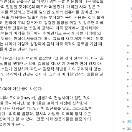
 개인정보 유출사건을 다루기 위한 국회 청문회에 나온 헤럴드
가의 일원일 것이다)의 태도가 떠올랐다. 대국민 사과 같은 것
혐의자를 특정하고 문제를 일으킨 노트북 컴퓨터를 찾아냈으며
 유출(처음에는 '노출'이라는 부적절한 용어 사용)된 것에 불과
. 만약에 우리 정부가 더 강경한 입장을 취할 것 같으면 미국
 문제로 만들려는 조짐이 강하다. 미국 정계에서 공식화되어
대부분의 이익을 한국에서 취하면서도 본사가 다른 나라에 있
 못하는 현실이 서글프다. 혹시 그들의 사고 체계 안에는 원조
는 나라가 이렇게 성장하여 감히 미국 국적의 글로벌 기업 대
►
들어 있는 것은 아닐까.
►
'매뉴얼 리뷰가 여전히 필요하다'고 한 것이 전부이다. 다시 곱
►
 설명을 덧대면서 나의 감정을 지나치게 자극한 면이 없지 아
►
연스럽게 연상하게 되면서 감정적 해법을 거의 고려하지 않는
►
판적인 생각까지 연결된 것이다. 그러나 이러한 연상의 흐름은 전
다.
►
►
42쪽에 이런 글이 나온다.
►
니라 로이어(Lawyer), 법률가의 전성시대가 열린 것이
►
를 중시하지만, 로이어들은 절차와 과정에 집착한다...
►
 사는 사람들이다. 입심이 입진보를 낳고, 고소·고발이
►
...의회의 법정화, 정치의 사법화, 미국의 정치 수준
이라고 할 수 있다...인문·사회 전문가들은 한줌의 이
►
20
설명하려 든다.
►
20