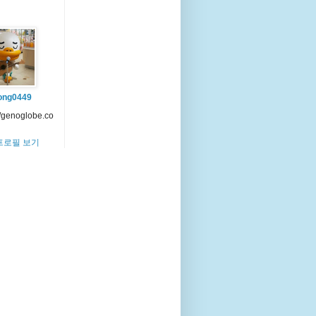
ong0449
//genoglobe.co
프로필 보기