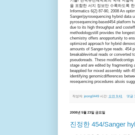
기를! 한국유전체학회의 국내 저널에 
을 포함한 서지 정보만 수록하도록 한다. Haey
Informatics 6(2) 87-90, 2008 An opti
Sanger/pyrosequencing hybrid data usi
pyrosequencing-based454 platform ha
due to its high throughput and coste
methodologystill provides the longes
chemistry offers anopportunity to ens
optimized approach for hybrid deno
amounts of Sanger-type reads. 454 p
breakablevirtual reads or converted to
pseudoreads. These modifiedcontigs ma
stage and are edited by fragmenting 
beapplied for mixed assembly with 45
identifying genomicdifferences bet
resequencing procedures alsois sugg
작성자:
jeong0449
시간:
오전 9:41
댓글 
2008년 5월 23일 금요일
진정한 454/Sanger hyb