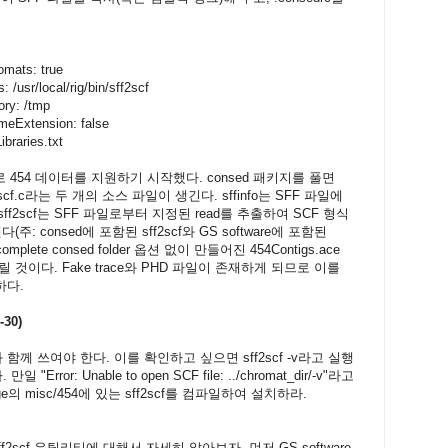
mats: true
usr/local/rig/bin/sff2scf
ry: /tmp
meExtension: false
braries.txt
로 454 데이터를 지원하기 시작했다. consed 패키지를 풀면
ff2scf.c라는 두 개의 소스 파일이 생긴다. sffinfo는 SFF 파일에
 sff2scf는 SFF 파일로부터 지정된 read를 추출하여 SCF 형식
(주: consed에 포함된 sff2scf와 GS software에 포함된
plete consed folder 옵션 없이 만들어진 454Contigs.ace
 것이다. Fake trace와 PHD 파일이 존재하게 되므로 이를
하다.
30)
1 버전과 함께 쓰여야 한다. 이를 확인하고 싶으면 sff2scf -v라고 실행
ror: Unable to open SCF file: ../chromat_dir/-v"라고
e의 misc/454에 있는 sff2scf를 컴파일하여 설치하라.
2scf 유틸리티에 대해서 자세히 알아보자. 먼저 GS software