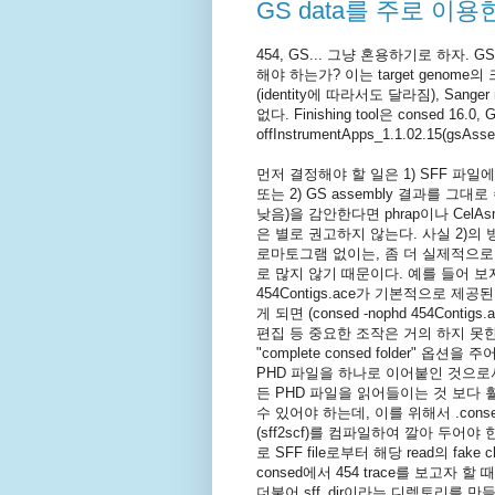
GS data를 주로 이용한 
454, GS... 그냥 혼용하기로 하자.
해야 하는가? 이는 target genome의 크
(identity에 따라서도 달라짐), Sa
없다. Finishing tool은 consed 
offInstrumentApps_1.1.02.15(g
먼저 결정해야 할 일은 1) SFF 파일에서
또는 2) GS assembly 결과를 그대
낮음)을 감안한다면 phrap이나 CelA
은 별로 권고하지 않는다. 사실 2)의
로마토그램 없이는, 좀 더 실제적으로 말
로 많지 않기 때문이다. 예를 들어 보자. 
454Contigs.ace가 기본적으로 제공된
게 되면 (consed -nophd 454Cont
편집 등 중요한 조작은 거의 하지 못한다
"complete consed folder" 옵션
PHD 파일을 하나로 이어붙인 것으로서, e
든 PHD 파일을 읽어들이는 것 보다 훨
수 있어야 하는데, 이를 위해서 .con
(sff2scf)를 컴파일하여 깔아 두어야 한다
로 SFF file로부터 해당 read의 fa
consed에서 454 trace를 보고자 할 때에는 pr
더불어 sff_dir이라는 디렉토리를 만들