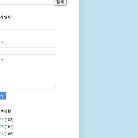
기 양식
일
*
지
*
 보관함
26
(103)
25
(181)
24
(166)