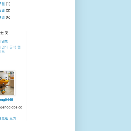
3월
(1)
2월
(3)
1월
(6)
찾는 곳
이앨범
해영의 공식 웹
이트
ong0449
//genoglobe.co
프로필 보기