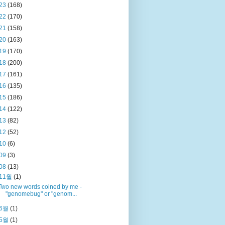
23
(168)
22
(170)
21
(158)
20
(163)
19
(170)
18
(200)
17
(161)
16
(135)
15
(186)
14
(122)
13
(82)
12
(52)
10
(6)
09
(3)
08
(13)
11월
(1)
Two new words coined by me -
"genomebug" or "genom...
6월
(1)
5월
(1)