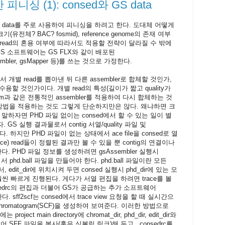
피니싱 (1): consed와 GS data
 GS data를 주로 사용하여 피니싱을 하려고 한다. 도대체 어떻게
기(유전체? BAC? fosmid), reference genome의 존재 여부
nger read의 혼용 여부에 따라서도 적용할 전략이 달라질 수 밖에
16.0, GS 소프트웨어는 GS FLX와 같이 배포된
sAssembler, gsMapper 등)를 쓰는 것으로 가정한다.
 개별 read를 뽑아낸 뒤 다른 assembler로 합체할 것인가,
로 수용할 것인가이다. 개별 read의 특성(길이가 짧고 quality가
sm과 같은 전통적인 assembler를 적용하여 다시 합체하는 것
 방법을 적용하는 것도 그렇게 단순하지만은 않다. 왜냐하면 크
하자면 PHD 파일 없이는 consed에서 할 수 있는 일이 별
GS 실행 결과물로서 contig 서열/quality 파일 및
다. 하지만 PHD 파일이 없는 상태에서 ace file을 consed로 열
igs.ace) read들이 정렬된 결과만 볼 수 있을 뿐 contig의 연결이나
. PHD 파일 정보를 생성하려면 gsAssembler 실행시
을 주어서 phd.ball 파일을 만들어야 한다. phd.ball 파일이란 모든
dit_dir에 위치시켜 두면 consed 실행시 phd_dir에 있는 모
씬 빠르게 진행된다. 게다가 서열 편집을 하려면 trace를 볼
sedrc의 편집과 더불어 GS가 공급하는 추가 소프트웨어
. sff2scf는 consed에서 trace view 요청을 할 때 실시간으
ke chromatogram(SCF)을 생성하여 보여준다. 이러한 방법으로
oject main directory에 chromat_dir, phd_dir, edit_dir와
어 SFF 파일을 복사(혹은 심볼릭 링크)해 두고, .consedrc를