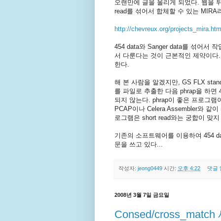
오랜만에 글을 올리게 되었다. 웹을 뒤져보니까
read를 섞어서 합체할 수 있는 MI
http://chevreux.org/projects_mira.htm
454 data와 Sanger data를 섞어
서 다룬다는 것이 근본적인 제약이다. 하
한다.
해 본 사람을 알겠지만, GS FLX standa
를 파일로 추출한 다음 phrap을 하
되지 않는다. phrap이 좋은 프로
PCAP이나 Celera Assembler와 같
로그램은 short read와는 궁합이 맞지
기존의 소프트웨어를 이용하여 454 dat
문을 쓰고 있다...
작성자:
jeong0449
시간:
오후 4:22
댓글 
2008년 3월 7일 금요일
Consed/cross_matc