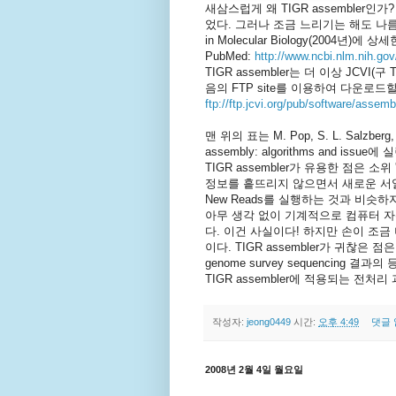
새삼스럽게 왜 TIGR assembler
었다. 그러나 조금 느리기는 해도 나름
in Molecular Biology(2004년)
PubMed:
http://www.ncbi.nlm.nih.g
TIGR assembler는 더 이상 JCV
음의 FTP site를 이용하여 다운로드할
ftp://ftp.jcvi.org/pub/software/assemb
맨 위의 표는 M. Pop, S. L. Salzbe
assembly: algorithms and is
TIGR assembler가 유용한 점은 소위 
정보를 흩뜨리지 않으면서 새로운 서열 
New Reads를 실행하는 것과 비슷하
아무 생각 없이 기계적으로 컴퓨터 자판을
다. 이건 사실이다! 하지만 손이 조금
이다. TIGR assembler가 귀찮은 점
genome survey sequencin
TIGR assembler에 적용되는 전처리
작성자:
jeong0449
시간:
오후 4:49
댓글 
2008년 2월 4일 월요일