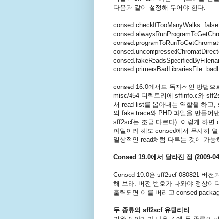
다음과 같이 설정해 두어야 한다.
consed.checkIfTooManyWalks: false
consed.alwaysRunProgramToGetChro
consed.programToRunToGetChromats: /
consed.uncompressedChromatDirecto
consed.fakeReadsSpecifiedByFilena
consed.primersBadLibrariesFile: badLi
consed 16.0에서도 독자적인 방법으
misc/454 디렉토리에 sffinfo.c와 s
서 read list를 뽑아내는 역할을 하고,
의 fake trace와 PHD 파일을 만들어낸다
sff2scf는 조금 다르다). 이렇게 하면 com
파일이라 해도 consed에서 무사히 열릴
일상적인 read처럼 다루는 것이 가능
Consed 19.0에서 달라진 점 (2009-04-
Consed 19.0은 sff2scf 08082
해 보라. 버전 번호가 나와야 정상이다. 만일 "Er
출력되면 이를 버리고 consed packag
두 종류의 sff2scf 유틸리티
기왕 이야기가 나온 김에 두 종류의 sff