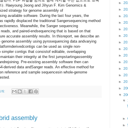
실렸다. PDF 파일을 임의로 웹에 게시할 수는 없으므로 초록
►
20
oung Jeong and Jihyun F. Kim Genomics &
►
20
mized strategy for genome assembly of
ng available software. During the last four years, the
►
20
s rapidly displaced the traditional Sangersequencing method
►
20
ffectiveness. Meanwhile, the Sanger sequencing
►
20
t reads, and paired-endsequencing that is based on that
►
20
ure accurate assembly results. In thisreport, we describe an
vo genome assembly using pyrosequencing data andvarying
►
20
latformderivedcontigs can be used as single non-
►
20
 simpler contigs that consistof editable, overlapping
►
20
intain their integrity at the first jumpstartingassembly
andrejoining. Pre-existing assembly software then can
►
20
4-derived data andSanger reads. An effective method for
►
20
ween reference and sample sequencesin whole-genome
►
20
ested.
►
20
►
20
1개:
▼
20
▼
rid assembly
►
►