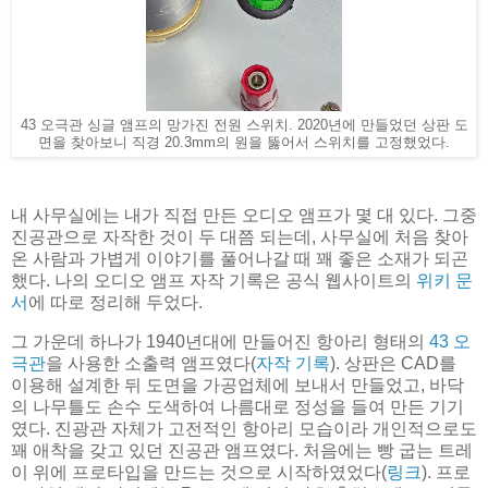
43 오극관 싱글 앰프의 망가진 전원 스위치. 2020년에 만들었던 상판 도
면을 찾아보니 직경 20.3mm의 원을 뚫어서 스위치를 고정했었다.
내 사무실에는 내가 직접 만든 오디오 앰프가 몇 대 있다. 그중
진공관으로 자작한 것이 두 대쯤 되는데, 사무실에 처음 찾아
온 사람과 가볍게 이야기를 풀어나갈 때 꽤 좋은 소재가 되곤
했다. 나의 오디오 앰프 자작 기록은 공식 웹사이트의
위키 문
서
에 따로 정리해 두었다.
그 가운데 하나가 1940년대에 만들어진 항아리 형태의
43 오
극관
을 사용한 소출력 앰프였다(
자작 기록
). 상판은 CAD를
이용해 설계한 뒤 도면을 가공업체에 보내서 만들었고, 바닥
의 나무틀도 손수 도색하여 나름대로 정성을 들여 만든 기기
였다. 진광관 자체가 고전적인 항아리 모습이라 개인적으로도
꽤 애착을 갖고 있던 진공관 앰프였다. 처음에는 빵 굽는 트레
이 위에 프로타입을 만드는 것으로 시작하였었다(
링크
). 프로