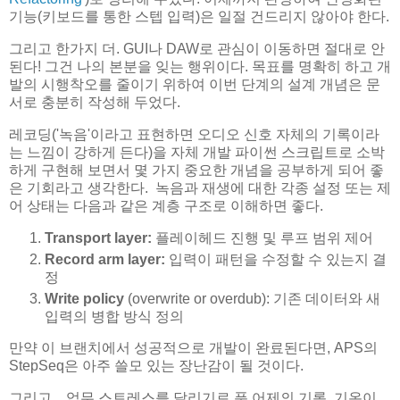
기능(키보드를 통한 스텝 입력)은 일절 건드리지 않아야 한다.
그리고 한가지 더. GUI나 DAW로 관심이 이동하면 절대로 안
된다! 그건 나의 본분을 잊는 행위이다. 목표를 명확히 하고 개
발의 시행착오를 줄이기 위하여 이번 단계의 설계 개념은 문
서로 충분히 작성해 두었다.
레코딩('녹음'이라고 표현하면 오디오 신호 자체의 기록이라
는 느낌이 강하게 든다)을 자체 개발 파이썬 스크립트로 소박
하게 구현해 보면서 몇 가지 중요한 개념을 공부하게 되어 좋
은 기회라고 생각한다. 녹음과 재생에 대한 각종 설정 또는 제
어 상태는 다음과 같은 계층 구조로 이해하면 좋다.
Transport layer:
플레이헤드 진행 및 루프 범위 제어
Record arm layer:
입력이 패턴을 수정할 수 있는지 결
정
Write policy
(overwrite or overdub): 기존 데이터와 새
입력의 병합 방식 정의
만약 이 브랜치에서 성공적으로 개발이 완료된다면, APS의
StepSeq은 아주 쓸모 있는 장난감이 될 것이다.
그리고... 업무 스트레스를 달리기로 푼 어제의 기록. 기온이