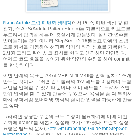
Nano Ardule 드럼 패턴학 생태계
에서 PC쪽 패턴 생성 및 편
집기, 즉 APS(Ardule Pattern Studio)는 기본적으로 키보드를
두드려서 입력을 하는 데 충실하게 만들었다. 실시간 연주를
받아들이는 것이 아니라 StepSeq, 즉 16분음표 단위의 스텝
으로 커서을 이동하여 선정된 악기의 타격 신호를 기록한다.
2차원 그리드 위에 체크 표시를 한다고 생각하면 간단하다.
어제도 코드 효율을 높이기 위한 약간의 수정을 하여 commit
를 한 상태이다.
이번 단계의 목표는 AKAI MPK Mini MKII를 입력 장치로 쓰게
만드는 것이다. 그러면 컨트롤러의 4x2 패드를 이용하여 드럼
패턴을 입력할 수 있기 때문이다. 이미 패드를 두드려서 스텝
단위 입력을 할 수 있게 만들어 두었으나, 욕심을 좀 더 부려서
마치 루퍼처럼 오버더빙 형식의 실시간 입력을 가능하게 만들
고 싶다.
그러려면 상당한 수준의 코드 수정이 필요하기에 아예 이번
기회에 branch를 새롭게 생성해 보기로 하였다. 브랜치 생성
요령은 별도의 문서('
Safe Git Branching Guide for StepSeq
Refactoring
')로 정리해 두었다. 어제까지 완성하여 안정화된