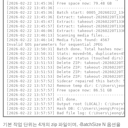
[2026-02-22 13:45:36] Free space now: 79.48 GB
[2026-02-22 13:45:36] -------------------------------
[2026-02-22 13:45:36] Batch start: 0005_20260222_1345
[2026-02-22 13:45:36] Extract: takeout-20260220T13361
[2026-02-22 13:45:47] Extract: takeout-20260220T13361
[2026-02-22 13:45:57] Extract: takeout-20260220T13361
[2026-02-22 13:46:06] Extract: takeout-20260220T13361
[2026-02-22 13:46:13] Scanning media files...
[2026-02-22 13:46:14] Media files found: 4567
Invalid SOS parameters for sequential JPEG
[2026-02-22 13:50:31] Batch done. Total hashes now: 4
[2026-02-22 13:50:31] Stats: moved=56, duplicates=451
[2026-02-22 13:51:53] Sidecar status (touched dirs): 
[2026-02-22 13:51:53] Delete ZIP: takeout-20260220T13
[2026-02-22 13:51:53] Delete ZIP: takeout-20260220T13
[2026-02-22 13:51:53] Delete ZIP: takeout-20260220T13
[2026-02-22 13:51:53] Delete ZIP: takeout-20260220T13
[2026-02-22 13:57:52] Sidecar repaired this batch: 5
[2026-02-22 13:57:52] Remove temp dir: C:\Users\jeong
[2026-02-22 13:57:57] Free space now: 86.51 GB
[2026-02-22 13:57:57] -------------------------------
[2026-02-22 13:57:57] All done.
[2026-02-22 13:57:57] Output root (LOCAL): C:\Users\j
[2026-02-22 13:57:57] Hash DB: C:\Users\jeong\Project
[2026-02-22 13:57:57] Bad file log: C:\Users\jeong\Pr
기본 작업 단위는 4개의 zip 파일이며, -BatchSize N 옵션을