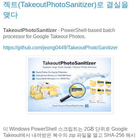
젝트(TakeoutPhotoSanitizer)로 결실을
맺다
TakeoutPhotoSanitizer
- PowerShell-based batch
processor for Google Takeout Photos.
https://github.com/jeong0449/TakeoutPhotoSanitizer
이 Windows PowerShell 스크립트는 2GB 단위로 Google
Takeout에서 내려받은 복수의 zip 파일을 열고 SHA-256 해시