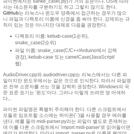
파이썬에서는 sanke_case(.py)가 거의 표준이다. OS에 따라
서는 대소문자를 구분하기도 하고 그렇지 않기도 한다.
GitHub
는 리눅스나 윈도우 양측에서 접근하는 경우가 많으
니 파일과 디렉토리 이름에 신경을 좀 써야 한다. 강제되는 규
칙이 있는 것은 아니지만 대체로 다음을 권장한다.
디렉토리 이름: kebab-case(1순위),
snake_case(2순위)
파일 이름: snake_case(C/C++/Arduino에서 강력
권장), kebab-case 또는 camelCase(JavaScript/
웹)
AudioDriver.cpp와 audiodriver.cpp는 리눅스에서는 다른 파
일이지만 윈도우에서는 같은 것으로 인식한다. 따라서 파일명
은 전부 소문자를 쓰는 것을 강력히 권장한다. Windows의 국
문 표준 표기는 '윈도'이다. 그러나 이렇게 쓰려면 영 어색하
다...
파이썬 파일명은 특별히 주의해야 한다. 다른 스크립트에서
모듈로 임포트할 소스에는 하이픈('-')을 사용할 경우 에러를
낸다. 예를 들여 midi-parser.py라는 파일이 별도로 존재하는
데 이를 다른 스크립트에서 'import midi-parser'로 읽어들이면
에러가 발생한다. 따라서 import_parser.py로 이름을 붙여야