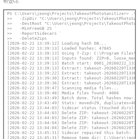
하였다.
PS C:\Users\jeong\Projects\TakeoutPhotoSanitizer> .\T
>>   -ZipDir "C:\Users\jeong\Projects\TakeoutPhotoSan
>>   -DestRoot "C:\Users\jeong\Projects\TakeoutPhotoS
>>   -MinFreeGB 25 `
>>   -ReportSidecars `
>>   -DeleteZips
[2026-02-22 13:39:12] Loading hash DB...
[2026-02-22 13:39:13] Loaded hashes: 47045
[2026-02-22 13:39:13] Using 7-Zip: C:\Program Files\7
[2026-02-22 13:39:13] Inputs found: ZIP=8, loose_medi
[2026-02-22 13:39:13] Batch start: 0001_20260222_1339
[2026-02-22 13:39:13] Extract: takeout-20260220T13361
[2026-02-22 13:39:22] Extract: takeout-20260220T13361
[2026-02-22 13:39:30] Extract: takeout-20260220T13361
[2026-02-22 13:39:36] Extract: takeout-20260220T13361
[2026-02-22 13:39:47] Scanning media files...
[2026-02-22 13:39:48] Media files found: 4066
[2026-02-22 13:43:49] Batch done. Total hashes now: 4
[2026-02-22 13:43:49] Stats: moved=29, duplicates=403
[2026-02-22 13:44:03] Sidecar status (touched dirs): 
[2026-02-22 13:44:03] Delete ZIP: takeout-20260220T13
[2026-02-22 13:44:03] Delete ZIP: takeout-20260220T13
[2026-02-22 13:44:04] Delete ZIP: takeout-20260220T13
[2026-02-22 13:44:04] Delete ZIP: takeout-20260220T13
[2026-02-22 13:45:31] Sidecar repaired this batch: 1
[2026-02-22 13:45:31] Remove temp dir: C:\Users\jeong