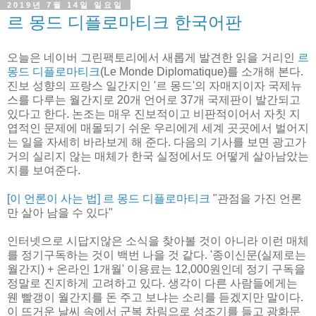
2019년 7월 14일 일요일
르 몽드 디플로마티크 한국어판
오늘은 네이버 그린팩토리에서 새롭게 발견한 읽을 거리인
르
몽드 디플로마티크
(Le Monde Diplomatique)를 소개해 본다.
진보 성향의 프랑스 일간지인 '르 몽드'의 자매지이자 국제뉴
스를 다루는 월간지로 20개 언어로 37개 국제판이 발간되고
있다고 한다. 논조는 매우 진보적이고 비판적이어서 자칫 지
엽적인 문제에 매몰되기 쉬운 우리에게 세계 곳곳에서 벌어지
는 일을 자세히 바라보게 해 준다. 다음의 기사를 보면 광고가
거의 실리지 않는 매체가 한국 실정에서도 어떻게 살아남았는
지를 보여준다.
[이 언론이 사는 법] 르 몽드 디플로마티크
"관점을 가진 언론
만 살아 남을 수 있다"
인터넷으로 시답지않은 소식을 찾아볼 것이 아니라 이런 매체
를 정기구독하는 것이 백번 나을 것 같다. '종이신문(실제로는
월간지) + 온라인 1개월' 이용료는 12,000원인데 정기 구독을
정말로 진지하게 고려하고 있다. 생각이 다른 사람들에게는
웬 빨갱이 월간지를 돈 주고 보냐는 소리를 듣겠지만 말이다.
이 뜨거운 날씨 속에서 군복 차림으로 성조기를 들고 광화문