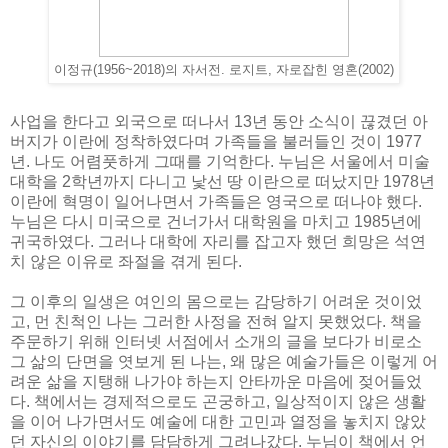
이정규(1956~2018)의 자서전. 로지트, 자로잡힌 영혼(2002)
사업을 한다고 외국으로 떠나서 13년 동안 소식이 끊겼던 아
버지가 이란에 정착하였다며 가족들을 불러들인 것이 1977
년. 나도 어렴풋하게 그때를 기억한다. 누님은 서울에서 미술
대학을 2학년까지 다니고 낯선 땅 이란으로 떠났지만 1978년
이란에 혁명이 일어나면서 가족들은 영국으로 떠나야 했다.
누님은 다시 미국으로 건너가서 대학원을 마치고 1985년에
귀국하였다. 그러나 대학에 자리를 잡고자 했던 희망은 석연
치 않은 이유로 좌절을 겪게 된다.
그 이후의 일생은 여인의 몸으로는 감당하기 어려운 것이었
고, 먼 친척인 나는 그러한 사정을 전혀 알지 못했었다. 책을
주문하기 위해 인터넷 서점에서 소개의 글을 보다가 비로소
그 삶의 단면을 엿보게 된 나는, 왜 많은 예술가들은 이렇게 어
려운 삶을 지탱해 나가야 하는지 안타까운 마음에 젖어들었
다. 책에서는 경제적으로도 곤궁하고, 일상적이지 않은 생활
을 이어 나가면서도 예술에 대한 고민과 열정을 놓치지 않았
던 자신의 이야기를 담담하게 그려나갔다. 누님이 책에서 언