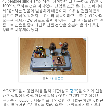
43 pentode single amplifier에 장착하여 잘 사용하고 있었다.
100% 만족하는 것은 아니었다. 전압을 조금 올리면 스피커에
서 '웅~'하는 잡음이 발생하기 때문이다. 스위칭 전원의 문제
점으로 흔히 일컬어지는 고주파 잡음이라고는 볼 수 없다. 43
오극관 자체가 2W 정도로 출력이 낮은데, 그나마 들을만한 수
준으로 잡음을 줄이려면 B 전원 전압을 충분히 올리지 못한
상태로 사용해야 했다.
출처:
내 블로그
MOSTET을 사용한 리플 필터 기판(참고
링크
)을 여기에 연결
하면 상황이 나아질거라 생각을 하였다. 그런데 호기심이 너
무 과해서 6LQ8 푸시풀 앰프에 연결한 것이 화근이었다. 최근
에 만들었던 6LQ8 앰프는 50W 수준의 전원트랜스를 사용한