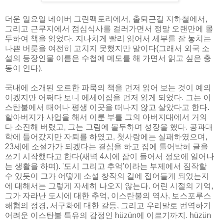
더운 일요일 네이버 그린팩토리에서, 출퇴근길 지하철에서,
그리고 근무지에서 점심식사를 걸러가면서 정말 오랜만에 몰
두하여 책을 읽었다. 지나치게 빨리 읽어서 세부를 잘 놓치는
나쁜 버릇을 여전히 고치지 못했지만 말이다(그래서 외국 소
설의 등장인물 이름은 수첩에 메모를 해 가면서 읽고 싶은 충
동이 인다).
국내에 소개된 오르한 파묵의 책을 먼저 읽어 보는 것이 예의
이겠지만 어쩌다 보니 에세이집을 먼저 읽게 되었다. 그는 이
스탄불에서 태어나 평생 이곳을 떠나지 않고 살았다고 한다.
할아버지가 사업을 해서 이룬 부를 그의 아버지대에서 거의
다 소진해 버렸고, 그는 그림에 몰두하며 성장을 했다. 공과대
학에 들어갔지만 자퇴를 하였고, 첫사랑에는 실패하였으며,
23세에 소설가가 되겠다는 결심을 하고 집에 틀어박혀 글을
쓰기 시작했다고 한다(새벽 4시에 잠이 들어서 정오에 일어나
는 생활을 하며). '도시 그리고 추억'이라는 부제에서 짐작할
수 있듯이 그가 어떻게 소설 창작의 길에 접어들게 되었는지
에 대해서는 그렇게 자세히 나오지 않는다. 어린 시절의 기억,
그가 자라난 도시에 대한 추억, 이스탄불의 역사, 보스포루스
해협의 정경, 서구화에 대한 갈등, 그리고 우리말로 번역하기
어려운 이스탄불 특유의 감정인 hüzün에 이르기까지. hüzün