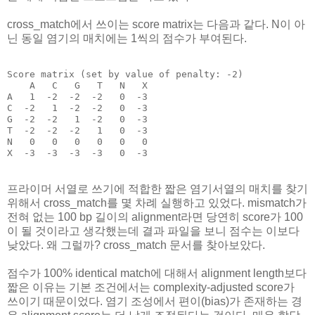
cross_match에서 쓰이는 score matrix는 다음과 같다. N이 아
닌 동일 염기의 매치에는 1씩의 점수가 부여된다.
Score matrix (set by value of penalty: -2)

    A   C   G   T   N   X

A   1  -2  -2  -2   0  -3

C  -2   1  -2  -2   0  -3

G  -2  -2   1  -2   0  -3

T  -2  -2  -2   1   0  -3

N   0   0   0   0   0   0

프라이머 서열로 쓰기에 적합한 짧은 염기서열의 매치를 찾기
위해서 cross_match를 몇 차례 실행하고 있었다. mismatch가
전혀 없는 100 bp 길이의 alignment라면 당연히 score가 100
이 될 것이라고 생각했는데 결과 파일을 보니 점수는 이보다
낮았다. 왜 그럴까? cross_match 문서를 찾아보았다.
점수가 100% identical match에 대해서 alignment length보다
짧은 이유는 기본 조건에서는 complexity-adjusted score가
쓰이기 때문이었다. 염기 조성에서 편이(bias)가 존재하는 경