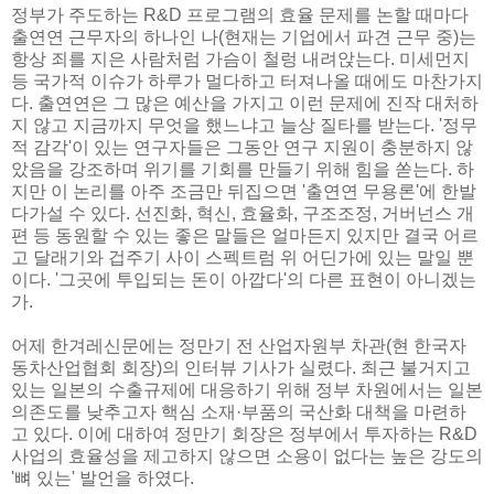
정부가 주도하는 R&D 프로그램의 효율 문제를 논할 때마다
출연연 근무자의 하나인 나(현재는 기업에서 파견 근무 중)는
항상 죄를 지은 사람처럼 가슴이 철렁 내려앉는다. 미세먼지
등 국가적 이슈가 하루가 멀다하고 터져나올 때에도 마찬가지
다. 출연연은 그 많은 예산을 가지고 이런 문제에 진작 대처하
지 않고 지금까지 무엇을 했느냐고 늘상 질타를 받는다. '정무
적 감각'이 있는 연구자들은 그동안 연구 지원이 충분하지 않
았음을 강조하며 위기를 기회를 만들기 위해 힘을 쏟는다. 하
지만 이 논리를 아주 조금만 뒤집으면 '출연연 무용론'에 한발
다가설 수 있다. 선진화, 혁신, 효율화, 구조조정, 거버넌스 개
편 등 동원할 수 있는 좋은 말들은 얼마든지 있지만 결국 어르
고 달래기와 겁주기 사이 스펙트럼 위 어딘가에 있는 말일 뿐
이다. '그곳에 투입되는 돈이 아깝다'의 다른 표현이 아니겠는
가.
어제 한겨레신문에는 정만기 전 산업자원부 차관(현 한국자
동차산업협회 회장)의 인터뷰 기사가 실렸다. 최근 불거지고
있는 일본의 수출규제에 대응하기 위해 정부 차원에서는 일본
의존도를 낮추고자 핵심 소재·부품의 국산화 대책을 마련하
고 있다. 이에 대하여 정만기 회장은 정부에서 투자하는 R&D
사업의 효율성을 제고하지 않으면 소용이 없다는 높은 강도의
'뼈 있는' 발언을 하였다.