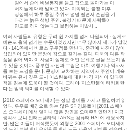
밑에서 손에 비닐봉지를 들고 집으로 돌아가는 아
버지들에 대해 말하고 있다. 지속되는 불황 이후
상점에서 하루 종일 추위로 덜덜 떨면서 손님을 기
다리는 늙은 책방 주인, 불경기 때문에 사람들이
면도를 하지 않는다고 불평하는 이발사,,,
여러 사람들의 유형은 무려 쉰 가지를 넘게 나열되어 - 실제로
예순도 훌쩍 넘기는 수준이었겠지만 너무 많아서 세다가 말았
다 - 141쪽에서 비로소 구두점을 만난다. 중간에 사진이 많이
삽입되어 있지만 문장이 참으로 길기는 길다. 파묵의 다른 작
품을 읽어 봐야 이 사람이 실제로 어떤 문체로 글을 쓰는지 알
수 있을 것이다. 풍부한 사진과 그림은 마치 여행기나 역사서
를 보는 느낌을 준다. 문명이 교차하는 지역이자 주인이 계속
바뀌는 유서 깊은 도시 이스탄불에 대한 배경 지식이 있다면
책을 읽는데 도움이 될 것이다. 그래야 '이스탄불이 터키화한
다'는 말의 의미를 이해할 수 있다.
[2010 스페이스 오디세이]는 정말 흥미를 가지고 몰입하여 읽
었다. 우주를 배경으로 하는 많은 SF 영화들이 [2001 스페이
스 오디세이]에서 얼마나 많은 장면을 오마주하였던가! 지금
생각해 보니 인터스텔라의 TARS는 컴퓨터 HAL에 해당하지
만, 많은 이들이 저적했듯이 외형은 2001 스페이스 오디세이
의 도입 부분에서 유인원들에게 도구 사용의 지혜를 전수하고