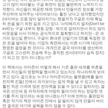
고가 많이 따라붙는 구글 화면이 점점 불편하게 느껴지기 시
작했다. 자신들이 제공한 체제 안에서 만들어진 정보를 가장
우선하여 보여주는 네이버보다는 훨씬 낫다고 생각했었지만
(네이버는 요즘 많이 달라지기는 했을까?) 구글은 이제 확실
히 돈을 벌기 위한 길로 가고 있다. '사악해지지 말자(Don't be
evil)'는 구글 내부의 행동 강령 - 밖으로 알려지면서 하도 많이
비웃음을 사서 이제는 공식적으로 철회했다고 하지만 - 은 과
거의 정신일 뿐이다. 구글이 휴대폰 단말기의 OS를 독점한 것
은 돈을 벌어야 하는 기업의 측면에서는 이른 시기에 대단히
현명한 결정을 한 것이다. 개개인은 결국 데이터를 생산하여
구글로 고스란히 전송해 주는 충직한 센서(데이터 습득 장치)
가 되고 만 것이 아니겠는가?
이 책에서는 아마존이 어떻게 해서 기존 출판 세계를 뒤흔들
면서 자신들의 영향력을 행사하고 있는지도 적나라하게 보여
주고 있다. 겉으로는 누구나 아마존이라는 플랫폼(예를 들어
전자책 킨들) 안에서 과거보다는 쉽게 책을 낼 수 있고 독자는
훨씬 적은 가격에 많은 전자책을 읽을 수 있다고 말하지만, 결
국은 선인세 등 저작자에게 마땅히 돌아가야 하는 정당한 댓
가를 주지 않으려는 속셈 아니겠는가? 이에 반하는 출판업자
혹은 작가의 책은 아마존 안에서 잘 팔리지 않게 만들어 버리
면 결국은 여기에 굴복을 하지 않을 수 없다.