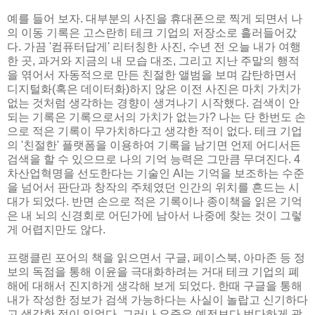
예를 들어 보자. 대부분의 사진을 휴대폰으로 찍게 되면서 나
의 이동 기록은 고스란히 테크 기업의 저장소로 흘러들어갔
다. 가끔 '컴퓨터답게' 리터칭한 사진, 수년 전 오늘 내가 여행
한 곳, 과거와 지금의 내 모습 대조, 그리고 지난 주말의 행적
을 엮어서 자동적으로 만든 친절한 앨범을 보며 감탄하면서
디지털화(혹은 데이터화)하지 않은 이전 사진은 마치 가치가
없는 것처럼 생각하는 경향이 생겨나기 시작했다. 검색이 안
되는 기록은 기록으로서의 가치가 없는가? 나는 단 한번도 손
으로 적은 기록이 무가치하다고 생각한 적이 없다. 테크 기업
의 '친절한' 플랫폼을 이용하여 기록을 남기면 언제 어디서든
검색을 할 수 있으므로 나의 기억 능력은 그만큼 무뎌진다. 4
차산업혁명을 선도한다는 기술인 AI는 기억을 보조하는 수준
을 넘어서 판단과 창작의 주체였던 인간의 위치를 흔드는 시
대가 되었다. 반면 손으로 적은 기록이나 종이책을 읽은 기억
은 내 뇌의 신경회로 어딘가에 남아서 나중에 찾는 것이 그렇
게 어렵지만도 않다.
프랭클린 포어의 책을 읽으면서 구글, 페이스북, 아마존 등 정
보의 독점을 통해 이윤을 극대화하려는 거대 테크 기업의 폐
해에 대해서 진지하게 생각해 보게 되었다. 한때 구글을 통해
내가 작성한 정보가 검색 가능하다는 사실이 놀랍고 신기하다
고 생각한 적이 있었다. 그러나 요즘은 예전보다 번다하게 광