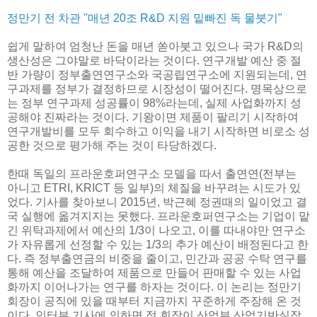
정만기 전 차관 "매년 20조 R&D 지원 밑빠진 독 물붓기"
쉽게 말하여 엄청난 돈을 매년 쏟아붓고 있으나 국가 R&D의
생산성은 그야말로 바닥이라는 것이다. 연구개발 예산 중 절
반 가량이 정부출연연구소와 국공립연구소에 지원되는데, 연
구과제를 정부가 결정하므로 시장성이 떨어진다. 명목상으로
는 정부 연구과제 성공률이 98%라는데, 실제 사업화까지 성
공해야 진짜라는 것이다. 기왕이면 제품이 팔리기 시작하여
연구개발비를 모두 회수하고 이익을 내기 시작하면 비로소 성
공한 것으로 평가해 주는 것이 타당하겠다.
한때 독일의 프라운호퍼연구소 모델을 따서 출연연(전부는
아니고 ETRI, KRICT 등 일부)의 체질을 바꾸려는 시도가 있
었다. 기사를 찾아보니 2015년, 박근혜 정권때의 일이었고 결
국 실행에 옮겨지지는 못했다. 프라운호퍼연구소는 기업이 맡
긴 위탁과제에서 예산의 1/3이 나오고, 이를 따내야만 연구소
가 자유롭게 선정할 수 있는 1/3의 추가 예산이 배정된다고 한
다. 즉 정부출연금의 비중을 줄이고, 민간과 공공 수탁 연구를
통해 예산을 조달하여 제품으로 만들어 판매할 수 있는 사업
화까지 이어나가는 연구를 하자는 것이다. 이 논리는 정만기
회장이 공직에 있을 때부터 지금까지 꾸준하게 주장해 온 것
이다. 인터뷰 기사에 의하면 정 회장이 산업부 산업기반실장