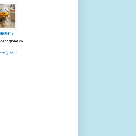
ong0449
//genoglobe.co
프로필 보기