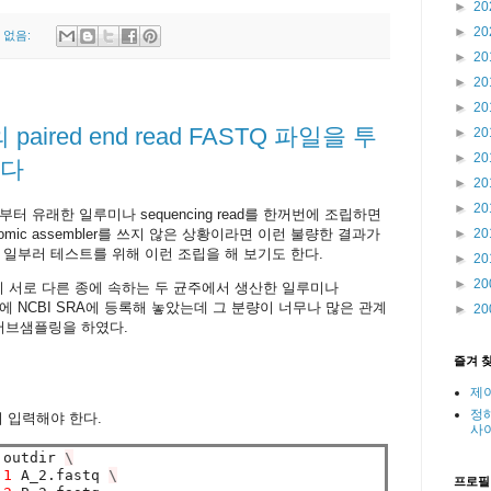
►
20
►
20
 없음:
►
20
►
20
►
20
의 paired end read FASTQ 파일을 투
►
20
►
20
하다
►
20
►
20
 유래한 일루미나 sequencing read를 한꺼번에 조립하면
omic assembler를 쓰지 않은 상황이라면 이런 불량한 결과가
►
20
 일부러 테스트를 위해 이런 조립을 해 보기도 한다.
►
20
►
20
히 서로 다른 종에 속하는 두 균주에서 생산한 일루미나
 오래전에 NCBI SRA에 등록해 놓았는데 그 분량이 너무나 많은 관계
►
20
 서브샘플링을 하였다.
즐겨 
제
정
이 입력해야 한다.
사
 outdir 
\
 
1
 A_2.fastq 
\
프로필