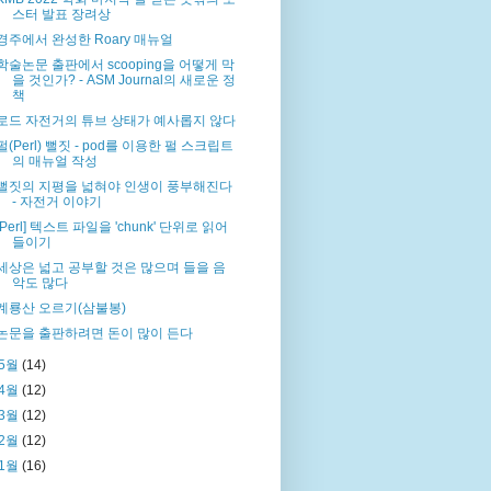
스터 발표 장려상
경주에서 완성한 Roary 매뉴얼
학술논문 출판에서 scooping을 어떻게 막
을 것인가? - ASM Journal의 새로운 정
책
로드 자전거의 튜브 상태가 예사롭지 않다
펄(Perl) 뻘짓 - pod를 이용한 펄 스크립트
의 매뉴얼 작성
뻘짓의 지평을 넓혀야 인생이 풍부해진다
- 자전거 이야기
[Perl] 텍스트 파일을 'chunk' 단위로 읽어
들이기
세상은 넓고 공부할 것은 많으며 들을 음
악도 많다
계룡산 오르기(삼불봉)
논문을 출판하려면 돈이 많이 든다
5월
(14)
4월
(12)
3월
(12)
2월
(12)
1월
(16)