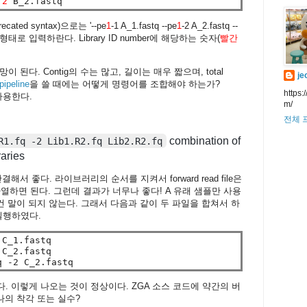
 
2
ted syntax)으로는 '--pe
1
-1 A_1.fastq --pe
1
-2 A_2.fastq --
q'의 형태로 입력하란다. Library ID number에 해당하는 숫자(
빨간
된다. Contig의 수는 많고, 길이는 매우 짧으며, total
je
ipeline
을 쓸 때에는 어떻게 명령어를 조합해야 하는가?
https:
를 사용한다.
m/
전체 
combination of
R1.fq -2 Lib1.R2.fq Lib2.R2.fq
aries
해서 좋다. 라이브러리의 순서를 지켜서 forward read file은
 -2 뒤에 나열하면 된다. 그런데 결과가 너무나 좋다! A 유래 샘플만 사용
건 말이 되지 않는다. 그래서 다음과 같이 두 파일을 합쳐서 하
실행하였다.
C_1.fastq

C_2.fastq

다. 이렇게 나오는 것이 정상이다. ZGA 소스 코드에 약간의 버
나의 착각 또는 실수?