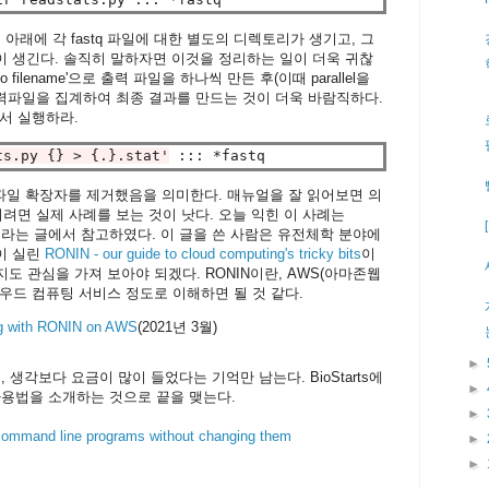
리 아래에 각 fastq 파일에 대한 별도의 디렉토리가 생기고, 그
는 파일이 생긴다. 솔직히 말하자면 이것을 정리하는 일이 더욱 귀찮
filename'으로 출력 파일을 하나씩 만든 후(이때 parallel을
출력파일을 집계하여 최종 결과를 만드는 것이 더욱 바람직하다.
어서 실행하라.
ts.py {} > {.}.stat'
ut line에서 파일 확장자를 제거했음을 의미한다. 매뉴얼을 잘 읽어보면 의
려면 실제 사례를 보는 것이 낫다. 오늘 익힌 이 사례는
라는 글에서 참고하였다. 이 글을 쓴 사람은 유전체학 분야에
이 실린
RONIN - our guide to cloud computing's tricky bits
이
 관심을 가져 보아야 되겠다. RONIN이란, AWS(아마존웹
우드 컴퓨팅 서비스 정도로 이해하면 될 것 같다.
ng with RONIN on AWS
(2021년 3월)
►
, 생각보다 요금이 많이 들었다는 기억만 남는다. BioStarts에
►
l 사용법을 소개하는 것으로 끝을 맺는다.
►
l command line programs without changing them
►
►