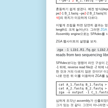
--pe-1 
2
 B_1.fastq --pe-2
혼동하기 쉽게 생겼다. 예전 방식(depreca
pe
2
-1 B_1.fastq --pe
2
-2 B_2.fast
색
)의 위치가 미묘하게 다르다.
이렇게 조립을 하면 당연히 결과는 엉망이 
length도 크게 늘어난다. 그러면
ZGA p
Assembly engine으로는 SPAdes
ZGA 웹사이트의 설명을 보자.
zga -1 Lib1.R1.fq.gz Lib2.
reads from two sequencing libr
SPAdes보다는 명령어 라인 구성이 간결
-1 뒤에, reverse read file은
한 것과 거의 다르지 않은 것이다! 이
나로 만든 뒤 이를 이용하여 ZGA를 
cat A_1.fastq B_1.fastq > 
cat A_2.fastq B_2.fastq > 
심하게 조각난 assembly가 산출되었
그가 있는 것 같다. 그것이 아니라면 