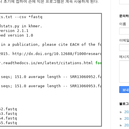
 초기에 접하여 손에 익은 프로그램은 계속 사용하게 된다.
문의하
s.txt --csv *fastq

이름
이메
메시
r.readthedocs.io/en/latest/citations.html 
for 
details.

 seqs; 151.0 average length -- SRR13060952.fastq

 seqs; 151.0 average length -- SRR13060953.fastq



블로그
2.fastq

►
20
3.fastq

4.fastq

►
20
►
20