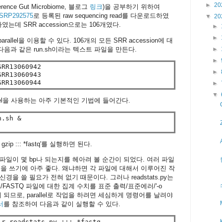
►
20
nce Gut Microbiome, 블로그
링크
)을 공부하기 위하여
SRP292575
로 등록된 raw sequencing read를 다운로드하였
▼
20
는데 SRR accession으로는 106개였다.
►
►
llel을 이용할 수 있다. 106개의 모든 SRR accession에 대
 다음과 같은 run.sh이라는 텍스트 파일을 만든다.
►
►
RR13060942

►
RR13060943

►
▼
rallel을 사용하는 아주 기본적인 기법에 들어간다.
zip ::: *fastq'를 실행하면 된다.
파일이 몇 bp나 되는지를 헤아려 볼 순간이 되었다. 여러 파일
lel을 쓰기에 아주 좋다. 왜냐하면 각 파일에 대해서 이루어진 작
을 쓸 필요가 전혀 없기 때문이다. 그러나 readstats.py는
/FASTQ 파일에 대한 집계 수치를 표준 출력/표준에러/'-o
게 되므로, parallel로 작업을 하려면 세심하게 명령어를 날려야
문서
를 참조하여 다음과 같이 실행할 수 있다.