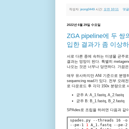
작성자:
jeong0449
시간:
오전 10:11
댓글
2022년 6월 29일 수요일
ZGA pipeline에 두 쌍
입한 결과가 좀 이상
서로 다른 종에 속하는 미생물 균주로부터
결과는 엉망이 된다. 특별히 metagen
나오는 것은 너무나 당연하다. 가끔은
매우 유사하지만 ANI 기준으로 분명
sequencing read가 있다. 전부
로 다운로드 후 각각 150x 분량으로
균주 A: A_1.fastq, A_2.fastq
균주 B: B_1.fastq, B_2.fastq
SPAdes로 조립을 하려면 다음과 같
spades.py --threads 16 -o
--pe-1 
1
 A_1.fastq --pe-2