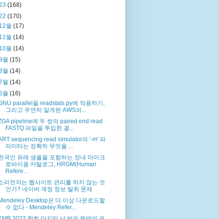
23
(168)
22
(170)
12월
(17)
11월
(14)
10월
(14)
9월
(15)
8월
(14)
7월
(14)
6월
(16)
GNU parallel을 readstats.py에 적용하기,
그리고 우연히 알게된 AWS의...
ZGA pipeline에 두 쌍의 paired end read
FASTQ 파일을 투입한 결...
ART sequencing read simulator의 '-m' 파
라미터는 정확히 무엇을 ...
한국인 유래 샘플을 포함하는 장내 마이크
로바이옴 카탈로그, HRGM(Human
Refere...
소리전자는 웹사이트 관리를 하지 않는 것
인가? 네이버 계정 정보 탈취 문제
Mendeley Desktop은 더 이상 다운로드할
수 없다 - Mendeley Refer...
KMB 2022 학회 마지막 날 받은 뜻밖의 포