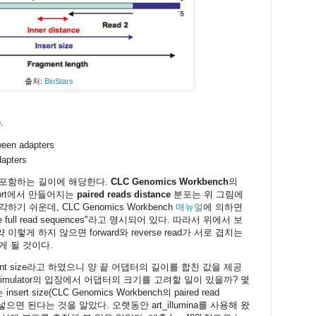
출처:
BioStars
).
ween adapters
dapters
댑터를 포함하는 길이에 해당한다.
CLC Genomics Workbench
의
 report에서 만들어지는
paired reads distance
분포는 위 그림에
생각하기 쉬운데, CLC Genomics Workbench
매뉴얼
에 의하면
udes the full read sequences"라고 명시되어 있다. 따라서 위에서 보
약 이렇게 하지 않으면 forward와 reverse read가 서로 겹치는
 갖게 될 것이다.
fragment size라고 하였으니 양 끝 어댑터의 길이를 합친 값을 제공
simulator의 입장에서 어댑터의 크기를 고려할 일이 있을까? 몇
t size(CLC Genomics Workbench의 paired read
넣으면 된다는 것을 알았다. 오랫동안 art_illumina를 사용해 왔