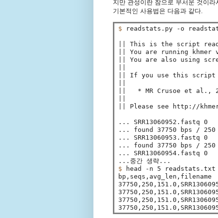
지만 관성이란 참으로 무서운 것이라서
기본적인 사용법은 다음과 같다.
$ 
readstats.py -o readstat
||
||
||
||
||
||
||
||
||
 Please see http://khme
... SRR13060952.fastq 0

... found 37750 bps / 250
... SRR13060953.fastq 0

... found 37750 bps / 250
... SRR13060954.fastq 0

$ 
head -n 5 readstats.txt 
bp,seqs,avg_len,filename

37750,250,151.0,SRR1306095
37750,250,151.0,SRR1306095
37750,250,151.0,SRR1306095