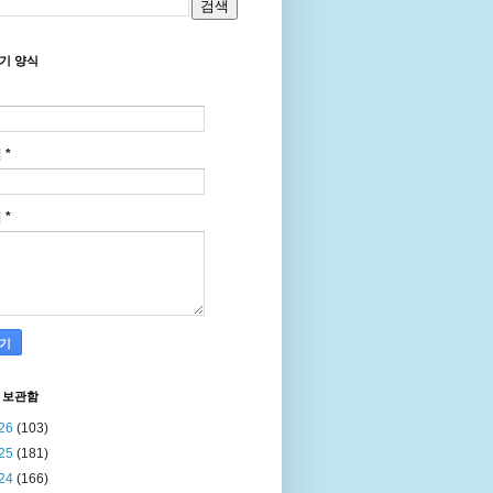
기 양식
일
*
지
*
 보관함
26
(103)
25
(181)
24
(166)