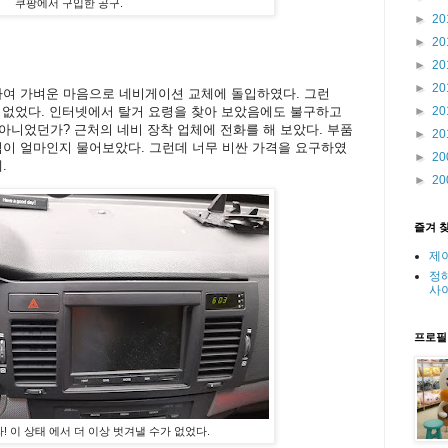
쿠팡에서 구입한 공구.
►
20
►
20
►
20
►
20
하여 가벼운 마음으로 네비게이션 교체에 돌입하였다. 그런
 없었다. 인터넷에서 탈거 요령을 찾아 보았음에도 불구하고
►
20
 아니었던가? 근처의 네비 장착 업체에 전화를 해 보았다. 부품
►
20
임이 얼마인지 물어보았다. 그런데 너무 비싼 가격을 요구하였
►
20
.
►
20
즐겨 
제
정
사
프로필
라! 이 상태 에서 더 이상 벗겨낼 수가 없었다.