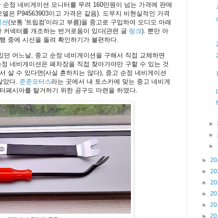
카 순정 네비게이션 모니터를 무려 160만원이 넘는 가격에 판매
 모델은 P94563903이고 가격은 같음). 도무지 비현실적인 가격
이션
(보통 '트립컴'이라고 부름)을 중고로 구입하여 오디오 아래
만 커넥터를 개조하는 번거로움이 있다(관련 글
링크
). 뿐만 아
행 중에 시선을 돌려 확인하기가 불편하다.
있던 어느날, 중고 순정 네비게이션을 구해서 직접 교체하면
순정 네비게이션은 폐차장을 직접 찾아가야만 구할 수 있는 것
서 살 수 있다면(사실 흔하지는 않다), 중고 순정 네비게이션
않았다.
준준모터스
라는 곳에서 내 토스카에 맞는 중고 네비게
센터페시아를 탈거하기 위한 공구도 마련을 하였다.
►
►
►
►
20
►
20
►
20
►
20
►
20
►
20