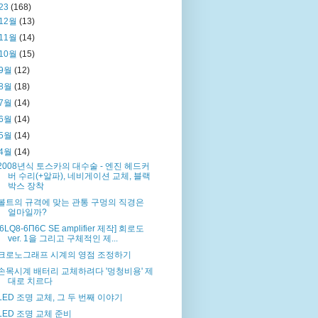
23
(168)
12월
(13)
11월
(14)
10월
(15)
9월
(12)
8월
(18)
7월
(14)
6월
(14)
5월
(14)
4월
(14)
2008년식 토스카의 대수술 - 엔진 헤드커
버 수리(+알파), 네비게이션 교체, 블랙
박스 장착
볼트의 규격에 맞는 관통 구멍의 직경은
얼마일까?
[6LQ8-6П6С SE amplifier 제작] 회로도
ver. 1을 그리고 구체적인 제...
크로노그래프 시계의 영점 조정하기
손목시계 배터리 교체하려다 '멍청비용' 제
대로 치르다
LED 조명 교체, 그 두 번째 이야기
LED 조명 교체 준비