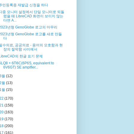
주민등록증 재발급 신청을 하다
다중 모니터 설정에서 단일 모니터로 되돌
렸을 때 LibreCAD 화면이 보이지 않는
다면 A...
2023년형 GenoGlobe 로고의 마무리
2023년형 GenoGlobe 로고를 새로 만들
다
필수의료, 공공의료 - 용어의 모호함과 현
장의 절박함 사이에서
LibreCAD의 한글 표기 문제
6LQ8 + 6П6С(6P6S, equivalent to
6V6GT) SE amplfier...
3월
(12)
2월
(13)
1월
(15)
22
(170)
21
(158)
20
(163)
19
(170)
18
(200)
17
(161)