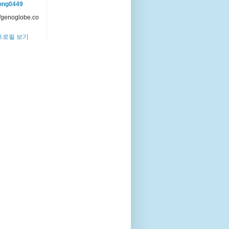
ong0449
//genoglobe.co
프로필 보기