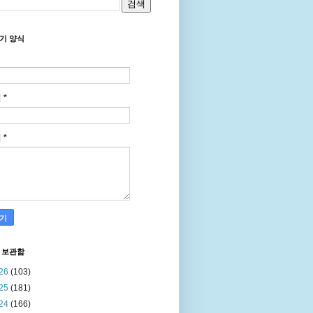
기 양식
일
*
지
*
 보관함
26
(103)
25
(181)
24
(166)