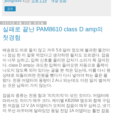
jeong0449
시간:
오후 1:19
댓글 없음:
공유
2014년 8월 23일 토요일
실패로 끝난 PAM8610 class D amp의
첫경험
배송료도 따로 들지 않고 겨우 5.6 달러 정도에 불과한 물건이
니 점심 한 끼 잘못 먹었다고 생각하면 될지도 모르겠다. 잡음
이 너무 심하고, 입력 신호를 올리면 갑자기 소리가 뚝 끊어진
다. class D amp는 과도한 입력이 들어오면 자동으로 출력이
나오지 않도록 되어 있다는 글을 본 적은 있는데, 이를 다시 원
상태로 되돌리려면 전원을 뺐다가 다시 넣어야 하는 줄은 몰
랐다. 전원 어댑터의 용량이 2 A나 되는데도 이런 일이 벌어지
는 것은 납득이 가지 않는다.
잡음의 종류는 전원 험과 '치치치직'이 섞인 것이다. 어댑터에
따라서도 차이가 매우 크다. 케이벨 KB20W 앰프와 함께 구입
한 저잡음 12 V 2A 어댑터가 오히려 잡음이 매우 심하고, 넷기
어 무선 라우터에 달려있던 동일 전압 1A 어댑터는 훨씬 잡음