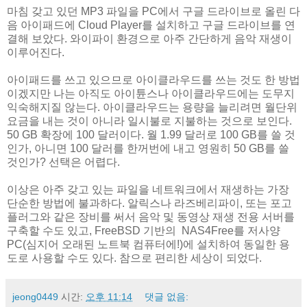
마침 갖고 있던 MP3 파일을 PC에서 구글 드라이브로 올린 다
음 아이패드에 Cloud Player를 설치하고 구글 드라이브를 연
결해 보았다. 와이파이 환경으로 아주 간단하게 음악 재생이
이루어진다.
아이패드를 쓰고 있으므로 아이클라우드를 쓰는 것도 한 방법
이겠지만 나는 아직도 아이튠스나 아이클라우드에는 도무지
익숙해지질 않는다. 아이클라우드는 용량을 늘리려면 월단위
요금을 내는 것이 아니라 일시불로 지불하는 것으로 보인다.
50 GB 확장에 100 달러이다. 월 1.99 달러로 100 GB를 쓸 것
인가, 아니면 100 달러를 한꺼번에 내고 영원히 50 GB를 쓸
것인가? 선택은 어렵다.
이상은 아주 갖고 있는 파일을 네트워크에서 재생하는 가장
단순한 방법에 불과하다. 알릭스나 라즈베리파이, 또는 포고
플러그와 같은 장비를 써서 음악 및 동영상 재생 전용 서버를
구축할 수도 있고, FreeBSD 기반의 NAS4Free를 저사양
PC(심지어 오래된 노트북 컴퓨터에!)에 설치하여 동일한 용
도로 사용할 수도 있다. 참으로 편리한 세상이 되었다.
jeong0449
시간:
오후 11:14
댓글 없음: