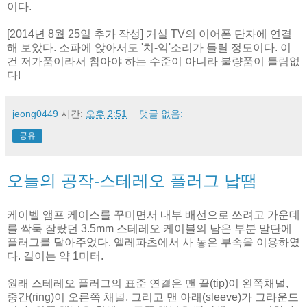
이다.
[2014년 8월 25일 추가 작성] 거실 TV의 이어폰 단자에 연결
해 보았다. 소파에 앉아서도 '치-익'소리가 들릴 정도이다. 이
건 저가품이라서 참아야 하는 수준이 아니라 불량품이 틀림없
다!
jeong0449
시간:
오후 2:51
댓글 없음:
공유
오늘의 공작-스테레오 플러그 납땜
케이벨 앰프 케이스를 꾸미면서 내부 배선으로 쓰려고 가운데
를 싹둑 잘랐던 3.5mm 스테레오 케이블의 남은 부분 말단에
플러그를 달아주었다. 엘레파츠에서 사 놓은 부속을 이용하였
다. 길이는 약 1미터.
원래 스테레오 플러그의 표준 연결은 맨 끝(tip)이 왼쪽채널,
중간(ring)이 오른쪽 채널, 그리고 맨 아래(sleeve)가 그라운드