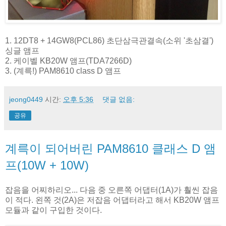
1. 12DT8 + 14GW8(PCL86) 초단삼극관결속(소위 '초삼결')
싱글 앰프
2. 케이벨 KB20W 앰프(TDA7266D)
3. (계륵!) PAM8610 class D 앰프
jeong0449
시간:
오후 5:36
댓글 없음:
공유
계륵이 되어버린 PAM8610 클래스 D 앰
프(10W + 10W)
잡음을 어찌하리오... 다음 중 오른쪽 어댑터(1A)가 훨씬 잡음
이 적다. 왼쪽 것(2A)은 저잡음 어댑터라고 해서 KB20W 앰프
모듈과 같이 구입한 것이다.