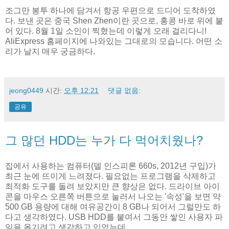
조그만 봉투 하나에 담겨서 항공 우편으로 드디어 도착하였
다. 보낸 곳은 중국 Shen Zhen이란 곳으로, 홍콩 바로 위에 붙
어 있다. 8월 1일 소인이 찍혔는데 이렇게 오래 걸리다니!
AliExpress 홈페이지에 나와있는 그대로의 모습니다. 어떤 소
리가 날지 매우 궁금하다.
jeong0449
시간:
오후 12:21
댓글 없음:
공유
그 많던 HDD는 누가 다 먹어치웠나?
집에서 사용하는 컴퓨터(델 인스피론 660s, 2012년 구입)가
최근 눈에 뜨이게 느려졌다. 필요없는 프로그램을 삭제하고
최적화 도구를 돌려 보았지만 큰 향상은 없다. 드라이브 아이
콘을 마우스 오른쪽 버튼으로 눌러서 나오는 '속성'을 보면 약
500 GB 용량에 대해 여유공간이 8 GB나 되어서 그럴만도 하
다고 생각하였다. USB HDD를 붙여서 그동안 쌓인 사용자 파
일을 옮기려고 생각하고 있었는데...