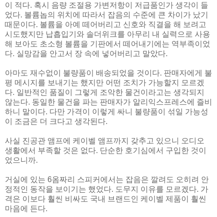
이 적다. 혹시 음량 조절용 가변저항이 저급품인가 생각이 들
었다. 볼륨놉의 위치에 따라서 잡음의 수준에 큰 차이가 났기
때문이다. 볼륨을 아예 떼어버리고 신호와 직결을 해 보려고
시도했지만 납흡입기와 솔더위크를 아무리 내 실력으로 사용
해 보아도 초소형 볼륨을 기판에서 떼어내기에는 역부족이었
다. 실망감을 안고서 장 속에 넣어버리고 말았다.
아마도 재수없이 불량품이 배송되었을 것이다. 판매자에게 불
평 메시지를 보내기는 했지만 어떤 조치가 가능할지 모르겠
다. 일반적인 품질이 그렇게 조악한 물건이라고는 생각되지
않는다. 동일한 물건을 파는 판매자가 알리익스프레스에 즐비
하니 말이다. 다만 가격이 이렇게 싸니 불량품이 섞일 가능성
이 조금은 더 크다고 생각된다.
사실 진공관 앰프에 케이벨 앰프까지 갖추고 있으니 오디오
생활에서 부족할 것은 없다. 단순한 호기심에서 구입한 것이
었으니까.
거실에 있는 6옴짜리 스피커에서는 잡음은 깔려도 오히려 안
정적인 동작을 보이기는 했었다. 도무지 이유를 모르겠다. 가
격은 이보다 훨씬 비싸도 국내 브랜드인 케이벨 제품이 훨씬
마음에 든다.