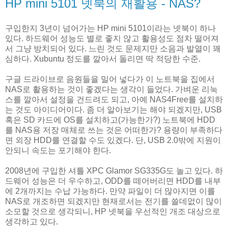
HP mini 5101 넷북의 재활용 - NAS?
구입한지 3년이 넘어가는 HP mini 5101이라는 넷북이 하나
있다. 하드웨어 성능도 별로 좋지 않고 활용성도 점차 떨어져
서 그냥 방치되어 있다. 느린 것도 문제지만 소음과 발열이 꽤
심하다. Xubuntu 정도를 깔아서 돌리면 딱 적당한 수준.
구글 드라이브로 음원들을 밀어 넣다가 이 노트북을 집에서
NAS로 활용하는 것이 좋겠다는 생각이 들었다. 가벼운 리눅
스를 깔아서 설정을 건드려도 되고, 아예 NAS4Free를 설치하
는 것도 아이디어이다. 좀 더 알아보기는 해야 되겠지만, USB
혹은 SD 카드에 OS를 설치하고(가능한가?) 노트북에 HDD
를 NAS용 저장 매체로 쓰는 것은 어떠한가? 용량이 부족하다
면 외장 HDD를 연결할 수도 있겠다. 단, USB 2.0밖에 지원이
안되니 속도는 포기해야 한다.
2008년에 구입한 셔틀 XPC Glamor SG335G도 놀고 있다. 하
드웨어 성능은 더 우수하고, ODD를 떼어버리면 HDD를 내부
에 2개까지는 수납 가능하다. 만약 파일이 더 많아지면 이를
NAS로 개조하면 되겠지만 현재로서는 전기를 쓸데없이 많이
소모할 것으로 생각되니, HP 넷북을 우선적인 개조 대상으로
생각하고 있다.