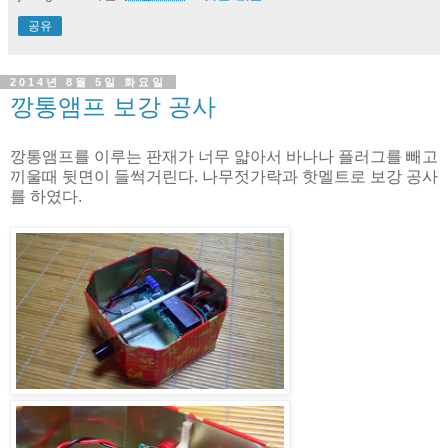
공유
2014년 8월 5일 화요일
깡통앰프 보강 공사
깡통앰프를 이루는 판재가 너무 얇아서 바나나 플러그를 빼고
끼울때 뒷면이 들썩거린다. 나무젓가락과 핫멜트로 보강 공사
를 하였다.