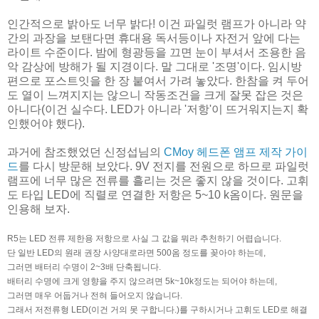
인간적으로 밝아도 너무 밝다! 이건 파일럿 램프가 아니라 약
간의 과장을 보탠다면 휴대용 독서등이나 자전거 앞에 다는
라이트 수준이다. 밤에 형광등을 끄면 눈이 부셔서 조용한 음
악 감상에 방해가 될 지경이다. 말 그대로 '조명'이다. 임시방
편으로 포스트잇을 한 장 붙여서 가려 놓았다. 한참을 켜 두어
도 열이 느껴지지는 않으니 작동조건을 크게 잘못 잡은 것은
아니다(이건 실수다. LED가 아니라 '저항'이 뜨거워지는지 확
인했어야 했다).
과거에 참조했었던 신정섭님의
CMoy 헤드폰 앰프 제작 가이
드
를 다시 방문해 보았다. 9V 전지를 전원으로 하므로 파일럿
램프에 너무 많은 전류를 흘리는 것은 좋지 않을 것이다. 고휘
도 타입 LED에 직렬로 연결한 저항은 5~10 k옴이다. 원문을
인용해 보자.
R5는 LED 전류 제한용 저항으로 사실 그 값을 뭐라 추천하기 어렵습니다.
단 일반 LED의 원래 권장 사양대로라면 500옴 정도를 꽂아야 하는데,
그러면 배터리 수명이 2~3배 단축됩니다.
배터리 수명에 크게 영향을 주지 않으려면 5k~10k정도는 되어야 하는데,
그러면 매우 어둡거나 전혀 들어오지 않습니다.
그래서 저전류형 LED(이건 거의 못 구합니다.)를 구하시거나 고휘도 LED로 해결