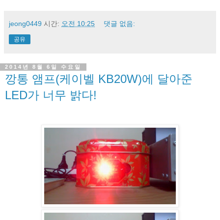
jeong0449
시간:
오전 10:25
댓글 없음:
공유
2014년 8월 6일 수요일
깡통 앰프(케이벨 KB20W)에 달아준
LED가 너무 밝다!