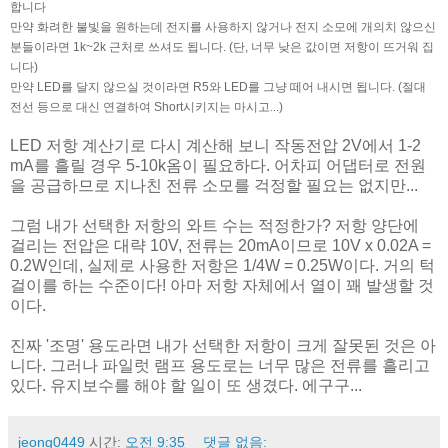
합니다
만약 화려한 불빛을 원하는데 전지를 사용하지 않거나 전지 소모에 개의치 않으신
분들이라면 1k~2k 근처로 쓰셔도 됩니다. (단, 너무 낮은 값이면 저항이 뜨거워 집
니다)
만약 LED를 달지 않으실 것이라면 R5와 LED를 그냥 떼어 내시면 됩니다. (절대
전선 등으로 대신 연결하여 Short시키지는 마시고...)
LED 저항 계산기로 다시 계산해 보니 작동전압 2V에서 1-2
mA를 흘릴 경우 5-10k옴이 필요하다. 어차피 어댑터로 전원
을 공급하므로 지나친 전류 소모를 걱정할 필요는 없지만...
그럼 내가 선택한 저항의 와트 수는 적정한가? 저항 양단에
걸리는 전압은 대략 10V, 전류는 20mA이므로 10V x 0.02A =
0.2W인데, 실제로 사용한 저항은 1/4W = 0.25W이다. 거의 턱
걸이를 하는 수준이다! 아마 저항 자체에서 열이 꽤 발생할 것
이다.
진짜 '조명' 용도라면 내가 선택한 저항이 크게 잘못된 것은 아
니다. 그러나 파일럿 램프 용도로는 너무 많은 전류를 흘리고
있다. 유지보수를 해야 할 일이 또 생겼다. 에구구...
jeong0449
시간:
오전 9:35
댓글 없음: