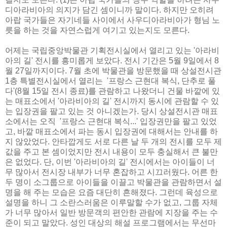
디아라비아의 의지가 담긴 셈이니까 말이다. 하지만 오히려
아랍 국가들은 자기네들 사이에서 사우디아라비아가 형님 노
릇을 하는 것을 자연스럽게 여기고 있는지도 모른다.
어제는 국립중앙박물관 기획전시실에서 열리고 있는 '아라비
아의 길' 전시를 흥미롭게 보았다. 전시 기간은 5월 9일에서 8
월 27일까지이다. 7월 초에 박물관을 방문했을 때 상설전시관
1층 특별전시실에서 열리는 '프랑스 근현대 복식, 단추로 풀
다'(8월 15일 전시 종료)를 관람하고 나왔더니 건물 바깥에 있
는 매표소에서 '아라비아의 길' 전시까지 동시에 관람할 수 있
는 입장권을 팔고 있는 것 아니겠는가. 당시 상설전시관 매표
소에서는 오직 '프랑스 근현대 복식...' 입장권만을 팔고 있었
고, 바깥 매표소에서 파는 동시 입장권에 대해서는 안내를 하
지 않았었다. 안타깝게도 서로 다른 날 두 개의 전시를 모두 제
값을 주고 본 셈이었지만 전시 내용이 모두 충실해서 큰 불만
은 없었다. 단, 이번 '아라비아의 길' 전시에서는 아이들이 너
무 많아서 전시장 내부가 너무 혼잡하고 시끄러웠다. 어른 한
두 명이 소그룹으로 아이들을 이끌고 박물관을 관람하면서 설
명을 해 주는 모습은 요즘 대단히 흔해졌다. 그런데 육성으로
설명을 하니 그 소란스러움은 이루말할 수가 없고, 그룹 자체
가 너무 많아서 일반 방문객의 편안한 관람에 지장을 주는 수
준이 되고 말았다. 성인 대상의 해설 프로그램에서는 무선마