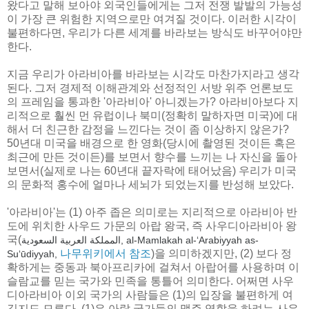
왔다고 말해 보아야 외국인들에게는 그저 전쟁 발발의 가능성
이 가장 큰 위험한 지역으로만 여겨질 것이다. 이러한 시각이
불편하다면, 우리가 다른 세계를 바라보는 방식도 바꾸어야만
한다.
지금 우리가 아라비아를 바라보는 시각도 마찬가지라고 생각
된다. 그저 경제적 이해관계와 선정적인 서방 위주 언론보도
의 프레임을 통과한 '아라비아' 아니겠는가? 아라비아보다 지
리적으로 훨씬 먼 유럽이나 북미(정확히 말하자면 미국)에 대
해서 더 친근한 감정을 느낀다는 것이 좀 이상하지 않은가?
50년대 미국을 배경으로 한 영화(당시에 촬영된 것이든 혹은
최근에 만든 것이든)를 보면서 향수를 느끼는 나 자신을 돌아
보면서(실제로 나는 60년대 끝자락에 태어났음) 우리가 미국
의 문화적 홍수에 얼마나 세뇌가 되었는지를 반성해 보았다.
'아라비아'는 (1) 아주 좁은 의미로는 지리적으로 아라비아 반
도에 위치한 사우드 가문의 아랍 왕국, 즉 사우디아라비아 왕
국(
المملكة العربية السعودية, al-Mamlakah al-‘Arabiyyah as-
나무위키에서 참조
)을 의미하겠지만, (2) 보다 정
Su‘ūdiyyah,
확하게는 중동과 북아프리카에 걸쳐서 아랍어를 사용하며 이
슬람교를 믿는 국가와 민족을 통틀어 의미한다. 어쩌면 사우
디아라비아 이외 국가의 사람들은 (1)의 입장을 불편하게 여
길지도 모른다. (1)은 아랍 국가들의 맹주 역할을 하려는 사우