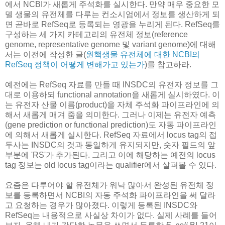
에서 NCBI가 새롭게 주석화를 실시한다. 만약 매우 중요한 모
델 생물의 유전체를 다루는 컨소시엄에서 정보를 생산하게 되
면 곧바로 RefSeq로 등록되는 영광을 누리게 된다. RefSeq를
구성하는 세 가지 카테고리의 유전체 정보(reference
genome, representative genome 및 variant genome)에 대해
서는 이전에 작성한 글(
원핵생물 유전체에 대한 NCBI의
RefSeq 정책이 어떻게 변해가고 있는가
)를 참고하라.
예전에는 RefSeq 자료를 만들 때 INSDC의 유전자 정보를 그
대로 이용하되 functional annotation을 새롭게 실시하였다. 이
는 유전자 산물 이름(product)을 자체 주석화 파이프라인에 의
해서 새롭게 매겨 줌을 의미한다. 그러나 이제는 유전자 예측
(gene prediction or functional prediction)도 자동 파이프라인
에 의해서 새롭게 실시한다. RefSeq 자료에서 locus tag의 접
두사는 INSDC의 것과 동일하게 유지되지만, 숫자 필드의 앞
부분에 'RS'가 추가된다. 그리고 이에 해당하는 예전의 locus
tag 정보는 old locus tag이라는 qualifier에서 살펴볼 수 있다.
요즘은 다루어야 할 유전체가 워낙 많아서 완성된 유전체 정
보를 등록하면서 NCBI의 자동 주석화 파이프라인을 써 달라
고 요청하는 경우가 많아졌다. 이렇게 등록된 INSDC와
RefSeq는 내용적으로 사실상 차이가 없다. 실제 사례를 들어