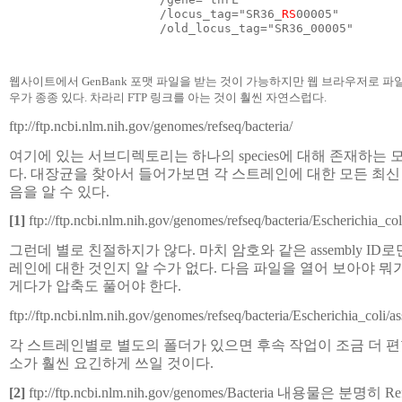
                     /locus_tag="SR36_
RS
00005"

                     /old_locus_tag="SR36_00005"
웹사이트에서 GenBank 포맷 파일을 받는 것이 가능하지만 웹 브라우저로 파
우가 종종 있다. 차라리 FTP 링크를 아는 것이 훨씬 자연스럽다.
ftp://ftp.ncbi.nlm.nih.gov/genomes/refseq/bacteria/
여기에 있는 서브디렉토리는 하나의 species에 대해 존재하는 모
다. 대장균을 찾아서 들어가보면 각 스트레인에 대한 모든 최신
음을 알 수 있다.
[1]
ftp://ftp.ncbi.nlm.nih.gov/genomes/refseq/bacteria/Escherichia_co
그런데 별로 친절하지가 않다. 마치 암호와 같은 assembly I
레인에 대한 것인지 알 수가 없다. 다음 파일을 열어 보아야 뭐가
게다가 압축도 풀어야 한다.
ftp://ftp.ncbi.nlm.nih.gov/genomes/refseq/bacteria/Escherichia_coli
각 스트레인별로 별도의 폴더가 있으면 후속 작업이 조금 더 편
소가 훨씬 요긴하게 쓰일 것이다.
[2]
ftp://ftp.ncbi.nlm.nih.gov/genomes/Bacteria 내용물은 분명히 