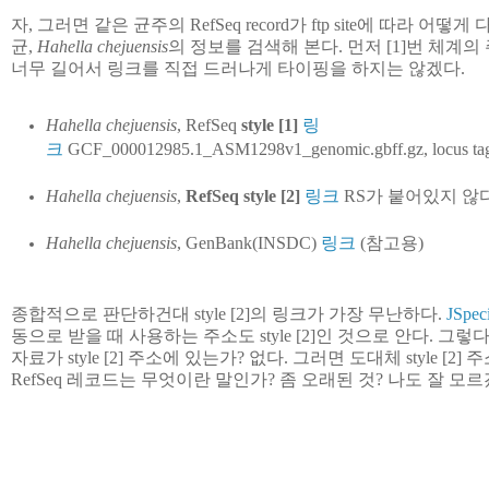
자, 그러면 같은 균주의 RefSeq record가 ftp site에 따라 어
균,
Hahella chejuensis
의 정보를 검색해 본다. 먼저 [1]번 체계의
너무 길어서 링크를 직접 드러나게 타이핑을 하지는 않겠다.
Hahella chejuensis
, RefSeq
style [1]
링
크
GCF_000012985.1_ASM1298v1_genomic.gbff.gz,
locus
Hahella chejuensis
,
RefSeq style [2]
링크
RS가 붙어있지 않다
Hahella chejuensis
, GenBank(INSDC)
링크
(참고용)
종합적으로 판단하건대 style [2]의 링크가 가장 무난하다.
JSpec
동으로 받을 때 사용하는 주소도 style [2]인 것으로 안다. 그렇
자료가 style [2] 주소에 있는가? 없다. 그러면 도대체 style 
RefSeq 레코드는 무엇이란 말인가? 좀 오래된 것? 나도 잘 모르겠