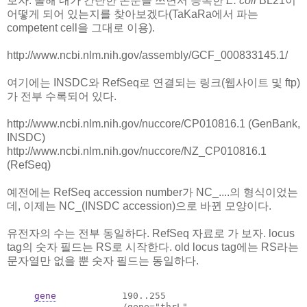
보자. 올해 내가 간단한 논문을 쓰면서 등록한
E. coli
BL21이
어떻게 되어 있는지를 찾아보겠다(TaKaRa에서 파는
competent cell을 그대로 이용).
http://www.ncbi.nlm.nih.gov/assembly/GCF_000833145.1/
여기에는 INSDC와 RefSeq로 연결되는 링크(웹사이트 및 ftp)
가 전부 수록되어 있다.
http://www.ncbi.nlm.nih.gov/nuccore/CP010816.1 (GenBank,
INSDC)
http://www.ncbi.nlm.nih.gov/nuccore/NZ_CP010816.1
(RefSeq)
예전에는 RefSeq accession number가 NC_....의 형식이었는
데, 이제는 NC_(INSDC accession)으로 바뀐 모양이다.
유전자의 수는 전부 동일하다. RefSeq 자료로 가 보자. locus
tag의 숫자 필드는 RS로 시작한다. old locus tag에는 RS라는
문자열만 없을 뿐 숫자 필드는 동일하다.
gene
            190..255

                     /gene="thrL"
