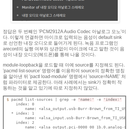
정답은 두 번째인 'PCM2912A Audio Codec 아날로그 모노'이
다. 이렇게 연결하면 마이크로 입력되는 음성이 default sink
로 선언한 내장 오디오로 들어가게 된다. 녹음 프로그램인
arecord의 실행 여부와 상관없이 마이크에 대고 말한 것이 음
성이 내장 오디오(헤드폰)를 통해 나올 것이다.
module-loopback을 로드할 때 아예 source를 지정해도 된다.
'pacmd list-source' 명령어를 이용하여 source의 정확한 명칭
을 알아낸 뒤 'pactl load-module' 명령에서 'source=NAME' 처
럼 파라미터로 제공한다. 아래 사례에서는 sink가 정확히 작
동하는 것을 알고 있기에 따로 지정하지 않았다.
$ 
pacmd list-sources | grep -e 
'name:'
 -e 
'index:'
    index: 0

	name: <alsa_output.usb-Burr-Brown_from_TI_USB_audio_CODEC-00.analog-stereo.monitor>

  * index: 1

	name: <alsa_input.usb-Burr-Brown_from_TI_USB_audio_CODEC-00.analog-mono>

    index: 2

	name: <alsa_output.pci-0000_00_1b.0.analog-stereo.monitor>
