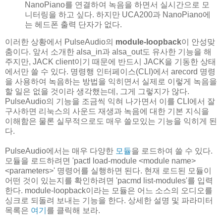
NanoPiano를 연결하여 녹음을 하면서 실시간으로 모
니터링을 하고 싶다. 하지만 UCA200과 NanoPiano에
는 헤드폰 출력 단자가 없다.
이러한 상황에서 PulseAudio의
module-loopback
이 안성맞
춤이다. 앞서 소개한 alsa_in과 alsa_out도 유사한 기능을 해
주지만, JACK client이기 때문에 반드시 JACK을 기동한 상태
에서만 쓸 수 있다. 명령행 인터페이스(CLI)에서 arecord 명령
을 사용하여 녹음하는 방법을 익히면서 실제로 이렇게 녹음을
할 일은 없을 것이라 생각했는데, 그게 그렇지가 않다.
PulseAudio의 기능을 조금씩 익혀 나가면서 이를 CLI에서 잘
구사하면 리눅스의 사운드 재생과 녹음에 대한 기본 지식을
이해함은 물론 실무적으로도 매우 쓸모있는 기능을 익히게 된
다.
PulseAudio에서는 매우 다양한
모듈
을 로드하여 쓸 수 있다.
모듈을 로드하려면 'pactl load-module <module name>
<parameters>' 명령어를 실행하면 된다. 현재 로드된 모듈이
어떤 것이 있는지를 확인하려면 'pacmd list-modules'를 입력
한다. module-loopback이라는 모듈은 어느 소스의 오디오를
싱크로 되돌려 보내는 기능을 한다. 상세한 설명 및 파라미터
목록은
여기
를 클릭해 보라.