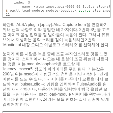
    index: 3

$ 
pactl load-module module-loopback 
source
=
alsa_input
하단의 'ALSA plugin [aplay]: Alsa Capture from'을 연결하기
위해 선택 사항도 이와 동일한 네 가지이다. 2번과 3번을 고르
면 마이크 음성 입력을 잘 받아들여 녹음이 된다. 그러나 유튜
브에서 재생하는 음악 소리를 같이 녹음하려면 3번의
'Monitor of 내장 오디오 아날로그 스테레오'를 선택해야 한다.
눈치가 빠른 사람은 녹음 중에 조금 부자연스러운 것을 느꼈
을 것이다. 스피커에서 나오는 내 음성이 조금 뒤늦게 나온다
는 것을. 이는 module-loopback을 로드할 때
'latency_msec=5' 정도의 파라미터를 주면 된다. 기본값은
200(단위는 msec)이니 평균적인 청력을 지닌 사람이라면 레
이턴시를 느낄 수 있다. 파라미터를 바꾸어서 모듈을 다시 로
드하려면 'pulseaudio -k' 명령을 입력하여 PulseAudio를 완
전히 재시작하거나, 다음의 명령을 입력하여 방금 올렸던 모
듈을 내린 다음 다시 pactl load-module 명령어를 원하는 파라
미터와 함께 실행한다. 24라는 모듈 번호는 실제 상황에 맞게
입력해야 한다.