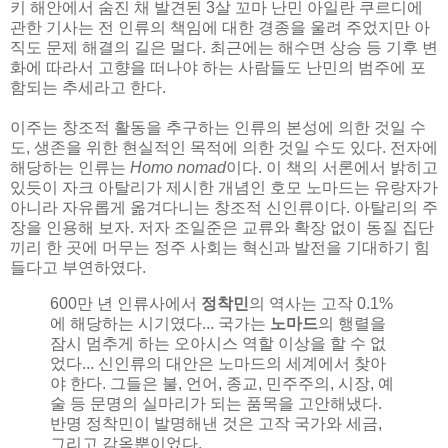
키 해안에서 숨진 채 발견된 3살 꼬마 난민 아일란 쿠르디에
관한 기사는 전 인류의 책임에 대한 경종을 울려 주었지만 아
직도 문제 해결의 길은 멀다. 최근에는 해수면 상승 등 기후 변
화에 따라서 고향을 떠나야 하는 사람들도 난민의 범주에 포
함되는 추세라고 한다.
이주는 창조적 활동을 추구하는 인류의 본성에 의한 것일 수
도, 생존을 위한 현실적인 목적에 의한 것일 수도 있다. 전자에
해당하는 인류는
Homo nomad
이다. 이 책의 서론에서 밝히고
있듯이 자크 아탈리가 제시한 개념인 호모 노마드는 유랑자가
아니라 자유롭게 옮겨다니는 창조적 신인류이다. 아탈리의 주
장을 인용해 보자. 저자 조일준은 교류와 확장 없이 동질 집단
끼리 한 곳에 머무는 정주 사회는 혁신과 발전을 기대하기 힘
들다고 부연하였다.
600만 년 인류사에서
정착민
의 역사는 고작 0.1%
에 해당하는 시기였다... 국가는
노마드
의 행렬을
잠시 멈추게 하는 오아시스 역할 이상을 할 수 없
었다... 신인류의 대안은 노마드의 세계에서 찾아
야 한다. 그들은 불, 언어, 종교, 민주주의, 시장, 예
술 등 문명의 실마리가 되는 품목을 고안해냈다.
반명 정착민이 발명해낸 것은 고작 국가와 세금,
그리고 감옥뿐이었다.