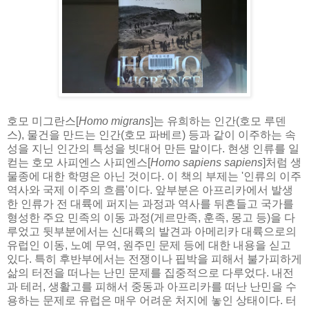
호모 미그란스[
Homo migrans
]는 유희하는 인간(호모 루덴
스), 물건을 만드는 인간(호모 파베르) 등과 같이 이주하는 속
성을 지닌 인간의 특성을 빗대어 만든 말이다. 현생 인류를 일
컫는 호모 사피엔스 사피엔스[
Homo sapiens sapiens
]처럼 생
물종에 대한 학명은 아닌 것이다. 이 책의 부제는 '인류의 이주
역사와 국제 이주의 흐름'이다. 앞부분은 아프리카에서 발생
한 인류가 전 대륙에 퍼지는 과정과 역사를 뒤흔들고 국가를
형성한 주요 민족의 이동 과정(게르만족, 훈족, 몽고 등)을 다
루었고 뒷부분에서는 신대륙의 발견과 아메리카 대륙으로의
유럽인 이동, 노예 무역, 원주민 문제 등에 대한 내용을 싣고
있다. 특히 후반부에서는 전쟁이나 핍박을 피해서 불가피하게
삶의 터전을 떠나는 난민 문제를 집중적으로 다루었다. 내전
과 테러, 생활고를 피해서 중동과 아프리카를 떠난 난민을 수
용하는 문제로 유럽은 매우 어려운 처지에 놓인 상태이다. 터