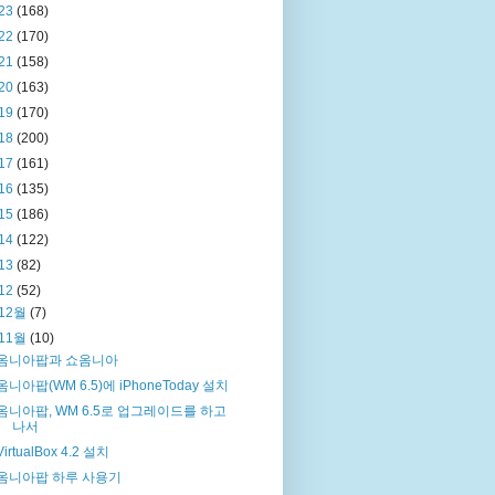
23
(168)
22
(170)
21
(158)
20
(163)
19
(170)
18
(200)
17
(161)
16
(135)
15
(186)
14
(122)
13
(82)
12
(52)
12월
(7)
11월
(10)
옴니아팝과 쇼옴니아
옴니아팝(WM 6.5)에 iPhoneToday 설치
옴니아팝, WM 6.5로 업그레이드를 하고
나서
VirtualBox 4.2 설치
옴니아팝 하루 사용기