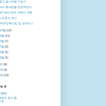
중고 옴니아팝 구입기
여러 휴대폰을 전전하면서
HP mini 5101 넷북의 귀환
노리폰의 변신
FASTQ file QC 및 전처리기
10월
(12)
9월
(11)
8월
(7)
7월
(3)
4월
(1)
3월
(1)
10
(6)
09
(3)
08
(13)
찾는 곳
이앨범
해영의 공식 웹
이트