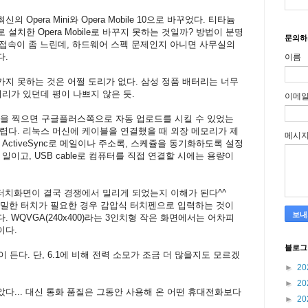
 Opera Mini와 Opera Mobile 10으로 바꾸었다. 티타늄
설치한 Opera Mobile로 바꾸지 못하는 것일까? 방법이 분명
문의하
터넷 접속이 좀 느린데, 하드웨어 스펙 문제인지 아니면 사무실의
다.
이름
지 못하는 것은 어쩔 도리가 없다. 삼성 정품 배터리는 너무
터리가 있던데 평이 나쁘지 않은 듯.
이메
 찍으면 구글플러스쪽으로 자동 업로드를 시킬 수 있었는
렵다. 리눅스 머신에 케이블을 연결했을 때 외장 메모리가 제
메시
ActiveSync로 메일이나 주소록, 스케쥴을 동기화하도록 설정
일이고, USB cable로 컴퓨터를 직접 연결할 시에는 용량이
 터치화면이 결국 경쟁에서 밀리게 되었는지 이해가 된다^^
세밀한 터치가 필요한 경우 감압식 터치펜으로 입력하는 것이
 WQVGA(240x400)라는 3인치형 작은 화면에서는 어차피
이다.
블로그
 든다. 단, 6.1에 비해 전력 소모가 조금 더 많을지도 모르겠
►
20
►
20
다... 대신 통화 품질은 그동안 사용해 온 어떤 휴대전화보다
►
20