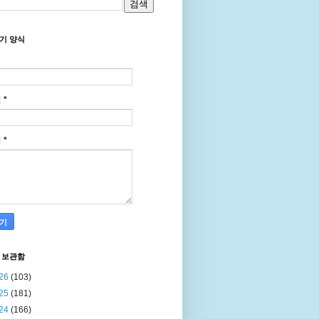
기 양식
일
*
지
*
 보관함
26
(103)
25
(181)
24
(166)