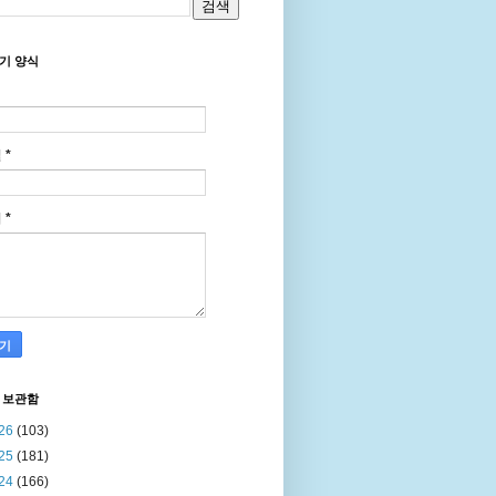
기 양식
일
*
지
*
 보관함
26
(103)
25
(181)
24
(166)