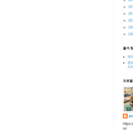
►
20
►
20
►
20
►
20
►
20
►
20
즐겨 
제
정
사
프로필
je
https:
m/