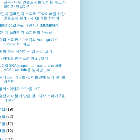
갈등 - 나무 인클로저를 입히는 수고가
의미가 있을까?
2인치 풀레인지 스피커 드라이버를 위한
인클로저 설계 - 제3호기를 향하여
gnuplot 결과물 매만지기(MUMmer)
2인치 풀레인지 스피커의 가능성
자작 스피커 2.5호기와 Vertrag(v1.0,
passive)의 비교
후회 혹은 자책하지 않는 삶 살기
내맘대로 만든 스피커 2.5호기
NCBI SRA(sequence read archive)에
NGS raw data를 밀어넣으며
자작 스피커 2호기, 이틀만에 드라이버를
바꾸다
영화 <어벤져스2>를 보고
출장과 더불어 남은 것 - 자작 스피커 2호
기 완성
4월
(19)
3월
(22)
2월
(12)
1월
(12)