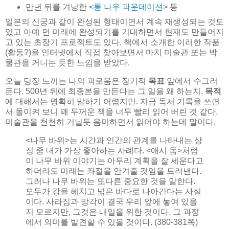
만년 뒤를 겨냥한 <
롱 나우 파운데이션
> 등
일본의 신궁과 같이 완성된 형태이면서 계속 재생성되는 것도
있고 아예 먼 미래에 완성되기를 기대하면서 현재도 만들어지
고 있는 초장기 프로젝트도 있다. 책에서 소개한 이러한 작품
(활동?)을 인터넷에서 직접 찾아보면서 마치 미술관 또는 박
물관을 거니는 듯한 느낌을 받았다.
오늘 당장 느끼는 나의 괴로움은 장기적
목표
앞에서 수그러
든다. 500년 뒤에 최종본을 만든다는 그 일을 왜 하는지,
목적
에 대해서는 명확히 말하기 어렵지만. 지금 독서 기록을 쓰면
서 돌이켜 보니 꽤 두꺼운 책을 너무 빨리 읽어 버린 것 같다.
미술관을 천천히 거닐듯 음미하면서 읽어야 하는데 말이다.
<나무 바위>는 시간과 인간의 관계를 나타내는 상
징 중 내가 가장 좋아하는 사례다. <애시 돔>처럼
이 나무 바위 이야기는 아무리 계획을 잘 세운다고
하더라도 미래는 좌절을 안겨줄 것임을 드러낸다.
그러나 나무 바위는 또다른 중요한 것을 말한다.
모두가 강을 헤치고 넓은 바다로 나아간다는 사실
이다. 사라짐과 망각이 결국 우리 앞에 놓여 있을
지 모르지만, 그것은 내일을 위한 것이다. 그 과정
에서 의미를 발견할 수 있을 것이다. (380-381쪽)