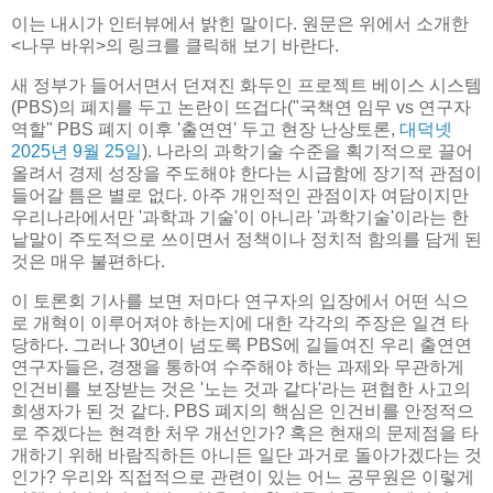
이는 내시가 인터뷰에서 밝힌 말이다. 원문은 위에서 소개한
<나무 바위>의 링크를 클릭해 보기 바란다.
새 정부가 들어서면서 던져진 화두인 프로젝트 베이스 시스템
(PBS)의 폐지를 두고 논란이 뜨겁다("국책연 임무 vs 연구자
역할" PBS 폐지 이후 '출연연' 두고 현장 난상토론,
대덕넷
2025년 9월 25일
). 나라의 과학기술 수준을 획기적으로 끌어
올려서 경제 성장을 주도해야 한다는 시급함에 장기적 관점이
들어갈 틈은 별로 없다. 아주 개인적인 관점이자 여담이지만
우리나라에서만 '과학과 기술'이 아니라 '과학기술'이라는 한
낱말이 주도적으로 쓰이면서 정책이나 정치적 함의를 담게 된
것은 매우 불편하다.
이 토론회 기사를 보면 저마다 연구자의 입장에서 어떤 식으
로 개혁이 이루어져야 하는지에 대한 각각의 주장은 일견 타
당하다. 그러나 30년이 넘도록 PBS에 길들여진 우리 출연연
연구자들은, 경쟁을 통하여 수주해야 하는 과제와 무관하게
인건비를 보장받는 것은 '노는 것과 같다'라는 편협한 사고의
희생자가 된 것 같다. PBS 폐지의 핵심은 인건비를 안정적으
로 주겠다는 현격한 처우 개선인가? 혹은 현재의 문제점을 타
개하기 위해 바람직하든 아니든 일단 과거로 돌아가겠다는 것
인가? 우리와 직접적으로 관련이 있는 어느 공무원은 이렇게