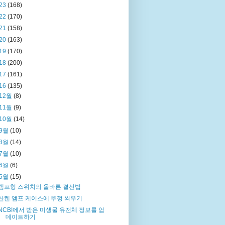
23
(168)
22
(170)
21
(158)
20
(163)
19
(170)
18
(200)
17
(161)
16
(135)
12월
(8)
11월
(9)
10월
(14)
9월
(10)
8월
(14)
7월
(10)
6월
(6)
5월
(15)
램프형 스위치의 올바른 결선법
산켄 앰프 케이스에 뚜껑 씌우기
NCBI에서 받은 미생물 유전체 정보를 업
데이트하기