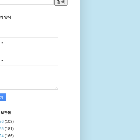
기 양식
일
*
지
*
 보관함
26
(103)
25
(181)
24
(166)