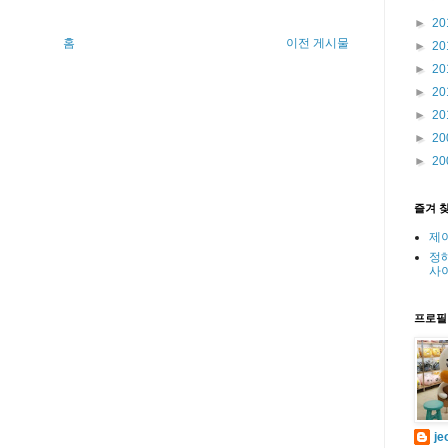
►
20
홈
이전 게시물
►
20
►
20
►
20
►
20
►
20
►
20
즐겨 
제
정
사
프로필
je