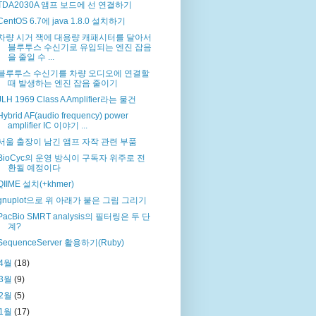
TDA2030A 앰프 보드에 선 연결하기
CentOS 6.7에 java 1.8.0 설치하기
차량 시거 잭에 대용량 캐패시터를 달아서
블루투스 수신기로 유입되는 엔진 잡음
을 줄일 수 ...
블루투스 수신기를 차량 오디오에 연결할
때 발생하는 엔진 잡음 줄이기
JLH 1969 Class A Amplifier라는 물건
Hybrid AF(audio frequency) power
amplifier IC 이야기 ...
서울 출장이 남긴 앰프 자작 관련 부품
BioCyc의 운영 방식이 구독자 위주로 전
환될 예정이다
QIIME 설치(+khmer)
gnuplot으로 위 아래가 붙은 그림 그리기
PacBio SMRT analysis의 필터링은 두 단
계?
SequenceServer 활용하기(Ruby)
4월
(18)
3월
(9)
2월
(5)
1월
(17)