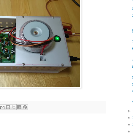
►
►
►
►