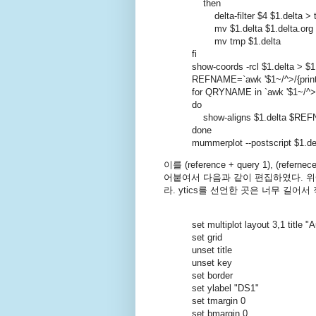
then
delta-filter $4 $1.delta > 
mv $1.delta $1.delta.org
mv tmp $1.delta
fi
show-coords -rcl $1.delta > $
REFNAME=`awk '$1~/^>/{print $1
for QRYNAME in `awk '$1~/^>/{pr
do
show-aligns $1.delta $RE
done
mummerplot --postscript $1.del
이를 (reference + query 1), (re
어붙여서 다음과 같이 편집하였다. 
라. ytics를 선언한 곳은 너무 길어
set multiplot layout 3,1 title "
set grid
unset title
unset key
set border
set ylabel "DS1"
set tmargin 0
set bmargin 0