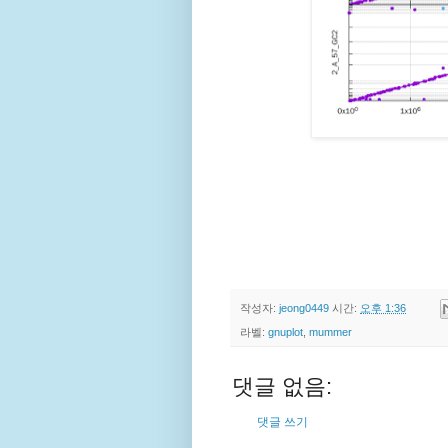
작성자:
jeong0449
시간:
오후 1:36
라벨:
gnuplot
,
mummer
댓글 없음:
댓글 쓰기