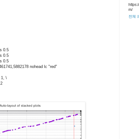
https:
m/
전체 
ps 0.5
ps 0.5
ps 0.5
5461741,5882178 nohead lc "red"
1, \
 2