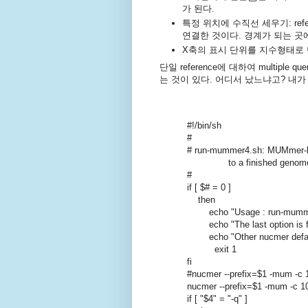
가 된다.
특정 위치에 수직선 세우기: re
연결한 것이다. 경계가 되는 곳에 
X축의 표시 단위를 지수형태로 
단일 reference에 대하여 multiple
는 것이 있다. 어디서 났느냐고? 내가
#!/bin/sh
#
# run-mummer4.sh: MUMmer-b
to a finished genom
#
if [ $# = 0 ]
then
echo "Usage : run-mumm
echo "The last option is for 
echo "Other nucmer default
exit 1
fi
#nucmer --prefix=$1 -mum -c 
nucmer --prefix=$1 -mum -c 1
if [ "$4" = "-q" ]