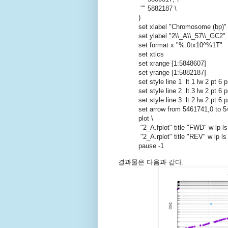
"" 5882187 \
)
set xlabel "Chromosome (bp)"
set ylabel "2\\_A\\_57\\_GC2"
set format x "%.0tx10^%1T"
set xtics
set xrange [1:5848607]
set yrange [1:5882187]
set style line 1 lt 1 lw 2 pt 6 
set style line 2 lt 3 lw 2 pt 6 
set style line 3 lt 2 lw 2 pt 6 
set arrow from 5461741,0 to 
plot \
"2_A.fplot" title "FWD" w lp ls 
"2_A.rplot" title "REV" w lp ls
pause -1
결과물은 다음과 같다.