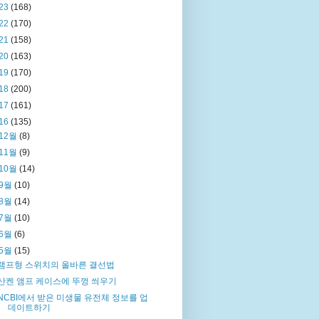
23
(168)
22
(170)
21
(158)
20
(163)
19
(170)
18
(200)
17
(161)
16
(135)
12월
(8)
11월
(9)
10월
(14)
9월
(10)
8월
(14)
7월
(10)
6월
(6)
5월
(15)
램프형 스위치의 올바른 결선법
산켄 앰프 케이스에 뚜껑 씌우기
NCBI에서 받은 미생물 유전체 정보를 업
데이트하기