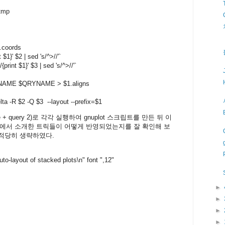
tmp
1.coords
}' $2 | sed 's/^>//'`
int $1}' $3 | sed 's/^>//'`
FNAME $QRYNAME > $1.aligns
ta -R $2 -Q $3 --layout --prefix=$1
fernece + query 2)로 각각 실행하여 gnuplot 스크립트를 만든 뒤 이
위에서 소개한 트릭들이 어떻게 반영되었는지를 잘 확인해 보
서 적당히 생략하였다.
Auto-layout of stacked plots\n" font ",12"
►
►
►
►