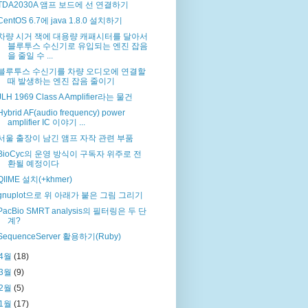
TDA2030A 앰프 보드에 선 연결하기
CentOS 6.7에 java 1.8.0 설치하기
차량 시거 잭에 대용량 캐패시터를 달아서
블루투스 수신기로 유입되는 엔진 잡음
을 줄일 수 ...
블루투스 수신기를 차량 오디오에 연결할
때 발생하는 엔진 잡음 줄이기
JLH 1969 Class A Amplifier라는 물건
Hybrid AF(audio frequency) power
amplifier IC 이야기 ...
서울 출장이 남긴 앰프 자작 관련 부품
BioCyc의 운영 방식이 구독자 위주로 전
환될 예정이다
QIIME 설치(+khmer)
gnuplot으로 위 아래가 붙은 그림 그리기
PacBio SMRT analysis의 필터링은 두 단
계?
SequenceServer 활용하기(Ruby)
4월
(18)
3월
(9)
2월
(5)
1월
(17)