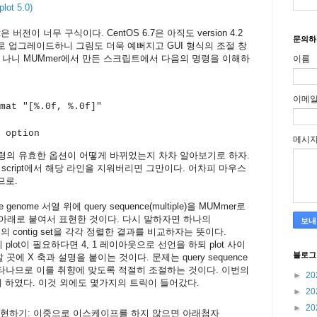
lot 5.0)
은 버전이 너무 구식이다. CentOS 6.7은 아직도 version 4.2
문의하
on 5.0으로 업그레이드하니 그림도 더욱 예뻐지고 GUI 형식의 조절 창
 나니 MUMmer에서 만든 스크립트에서 다음의 명령을 이해하
이름
이메
mat "[%.0f, %.0f]"
 option
메시
e 명령의 유효한 옵션이 어떻게 바뀌었는지 차차 알아보기로 하자.
t script에서 해당 라인을 지워버리면 그만이다. 어차피 마우스
므로.
 genome 서열 위에 query sequence(multiple)을 MUMmer로
 아래로 붙여서 표현한 것이다. 다시 말하자면 하나의
 종류의 contig set을 각각 정렬한 결과를 비교하자는 뜻이다.
장의 plot이 필요하다면 4, 1 레이아웃으로 선언을 하되 plot 사이
블로그
 곳에 X 축과 설명을 붙이는 것이다. 문제는 query sequence
타나므로 이를 취향에 맞도록 적절히 조절하는 것이다. 이번의
►
20
게 하였다. 이것 외에도 몇가지의 트릭이 들어갔다.
►
20
►
20
 표현하기: 이중으로 이스케이프를 하지 않으면 아래첨자