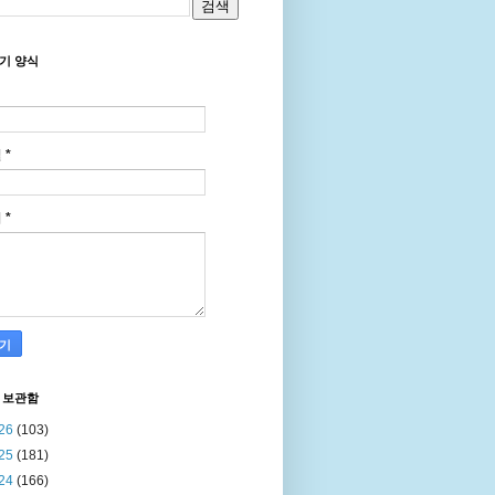
기 양식
일
*
지
*
 보관함
26
(103)
25
(181)
24
(166)