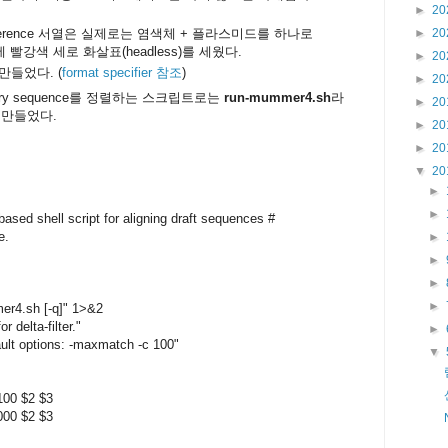
►
20
ference 서열은 실제로는 염색체 + 플라스미드를 하나로
►
20
빨강색 세로 화살표(headless)를 세웠다.
►
20
만들었다. (
format specifier 참조
)
►
20
 query sequence를 정렬하는 스크립트로는
run-mummer4.sh
라
►
20
 만들었다.
►
20
►
20
▼
20
►
►
ased shell script for aligning draft sequences #
e.
►
►
►
►
er4.sh
[-q]" 1>&2
delta-filter."
►
 options: -maxmatch -c 100"
▼
100 $2 $3
000 $2 $3