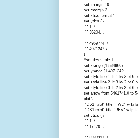
set lmargin 10
set rmargin 3
set xtics format " "
set ytics ( \
"" 1, \
"" 36204, \
...
"" 4969774, \
"" 4971242 \
)
#set tics scale 1
set xrange [1:5848607]
set yrange [1:4971242]
set style line 1 lt 1 lw 2 pt 6 
set style line 2 lt 3 lw 2 pt 6 
set style line 3 lt 2 lw 2 pt 6 
set arrow from 5461741,0 to 
plot \
"DS1.fplot" title "FWD" w lp ls
"DS1.rplot" title "REV" w lp ls
set ytics ( \
"" 1, \
"" 17170, \
...
"" 5880317, \