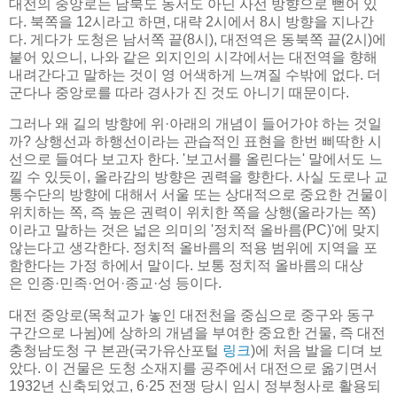
대전의 중앙로는 남북도 동서도 아닌 사선 방향으로 뻗어 있
다. 북쪽을 12시라고 하면, 대략 2시에서 8시 방향을 지나간
다. 게다가 도청은 남서쪽 끝(8시), 대전역은 동북쪽 끝(2시)에
붙어 있으니, 나와 같은 외지인의 시각에서는 대전역을 향해
내려간다고 말하는 것이 영 어색하게 느껴질 수밖에 없다. 더
군다나 중앙로를 따라 경사가 진 것도 아니기 때문이다.
그러나 왜 길의 방향에 위·아래의 개념이 들어가야 하는 것일
까? 상행선과 하행선이라는 관습적인 표현을 한번 삐딱한 시
선으로 들여다 보고자 한다. '보고서를 올린다는' 말에서도 느
낄 수 있듯이, 올라감의 방향은 권력을 향한다. 사실 도로나 교
통수단의 방향에 대해서 서울 또는 상대적으로 중요한 건물이
위치하는 쪽, 즉 높은 권력이 위치한 쪽을 상행(올라가는 쪽)
이라고 말하는 것은 넓은 의미의 '정치적 올바름(PC)'에 맞지
않는다고 생각한다. 정치적 올바름의 적용 범위에 지역을 포
함한다는 가정 하에서 말이다. 보통 정치적 올바름의 대상
은 인종·민족·언어·종교·성 등이다.
대전 중앙로(목척교가 놓인 대전천을 중심으로 중구와 동구
구간으로 나뉨)에 상하의 개념을 부여한 중요한 건물, 즉 대전
충청남도청 구 본관(국가유산포털
링크
)에 처음 발을 디뎌 보
았다. 이 건물은 도청 소재지를 공주에서 대전으로 옮기면서
1932년 신축되었고, 6·25 전쟁 당시 임시 정부청사로 활용되