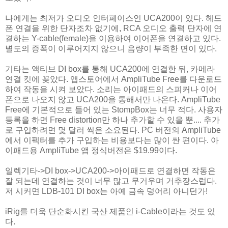
나에게는 최저가 오디오 인터페이스인 UCA200이 있다. 헤드
폰 연결을 위한 단자조차 없기에, RCA 오디오 출력 단자에 연
결하는 Y-cable(female)을 이용하여 이어폰을 연결하고 있다.
별도의 증폭이 이루어지지 않으니 음량이 부족한 면이 있다.
기타는 액티브 DI box를 통해 UCA200에 연결한 뒤, 카메라
연결 킷에 꽂았다. 앱스토어에서 AmpliTube Free를 다운로드
하여 작동을 시켜 보았다. 소리는 아이패드의 스피커나 이어
폰으로 나오지 않고 UCA200을 통해서만 나온다. AmpliTube
Free에 기본적으로 들어 있는 StompBox는 너무 적다. 사용자
등록을 하면 Free distortion만 하나 추가할 수 있을 뿐.... 추가
로 구입하려면 몇 달러 씩은 소요된다. PC 버전의 AmpliTube
에서 이펙터를 추가 구입하는 비용보다는 많이 싼 편이다. 아
이패드용 AmpliTube 앱 정식버전은 $19.99이다.
일렉기타->DI box->UCA200->아이패드로 연결하면 작동은
잘 되는데 연결하는 것이 너무 많고 무거우며 거추장스럽다.
저 시커면 LDB-101 DI box는 아예 금속 덩어리 아니던가!
iRig를 더욱 단순화시킨 국산 제품인 i-Cable이라는 것도 있
다.