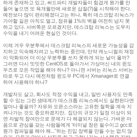
하게 존재하고 있고, 써드파티 개발자들이 힘겹게 뭔가를 만
들어 놓으면 또 육개월만에 새로운 삽질(?)을 시작해야 한다.
예전보다 많이 편리해졌다고는 하나, 특히 데스크탑 리눅스가
가야할 길은 아직도 멀고, 점유율 1%의 벽을 여전히 넘지 못
하고 있다. 서버쪽은 모르겠지만, 데스크탑 리눅스는 도무지
수익을 내기 어려운 현실인 것이다.
이제 겨우 우분투에서 데스크탑 리눅스의 새로운 가능성을 감
지하고 익숙해지려고 노력하는 중인데, 만약 캐노니컬의 재정
이 악화되어 더 이상 우분투를 쓰지 못하게 되는 날이 올까?
그러면 다시 밋밋한 CentOS로 돌아가서 가상머신 내의 윈도
우즈로 모든 작업을 해야 하나? 아니면 서버는 리눅스 서버는
따로 두고 다시 예전처럼 윈도우 PC에서 Xmanager로 연결
하여 사용해야 하나?
개발자도 살고, 회사도 적정 수익을 내고, 일반 사용자도 만족
할 수 있는 그런 생태계가 데스크톱 리눅스에서도 실현된다면
얼마나 좋을까? 자유와 오픈소스라는 고유한 철학을 계속 지
켜나가는 것도 중요하겠지만, 집단의 규모가 일정 이상이 되
면 자발적 참여만으로 문제가 다 해결되지 않는다. 가벼운 마
음으로 관심을 갖는 사람들에게 '터미널 창은 필수이고 gcc로
뭔가 컴파일을 해야 해..."하는 진입 장벽을 만들 수는 없지 않