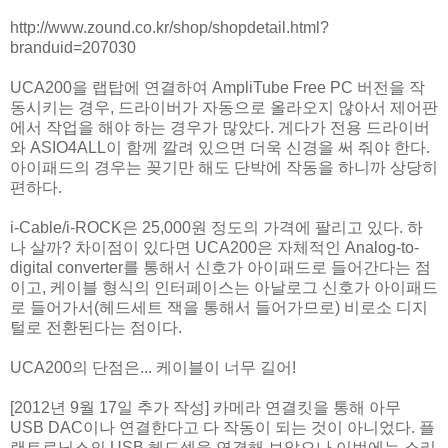
http://www.zound.co.kr/shop/shopdetail.html?
branduid=207030
UCA200을 랩탑에 연결하여 AmpliTube Free PC 버전을 작
동시키는 경우, 드라이버가 자동으로 올라오지 않아서 제어판
에서 작업을 해야 하는 경우가 많았다. 게다가 전용 드라이버
와 ASIO4ALL이 함께 깔려 있으면 더욱 신경을 써 줘야 한다.
아이패드의 경우는 꽂기만 해도 단박에 작동을 하니까 상당히
편하다.
i-Cable/i-ROCK은 25,000원 정도의 가격에 팔리고 있다. 하
나 살까? 차이점이 있다면 UCA200은 자체적인 Analog-to-
digital converter를 통해서 신호가 아이패드로 들어간다는 점
이고, 케이블 형식의 인터페이스는 아날로그 신호가 아이패드
로 들어가서(헤드세트 잭을 통해서 들어가므로) 비로소 디지
털로 전환된다는 점이다.
UCA200의 단점은... 케이블이 너무 길어!
[2012년 9월 17일 추가 작성] 카메라 연결킷을 통해 아무
USB DAC이나 연결한다고 다 작동이 되는 것이 아니었다. 플
랜트로닉스의 USB 헤드셋을 연결해 보았으나 이번에는 소리