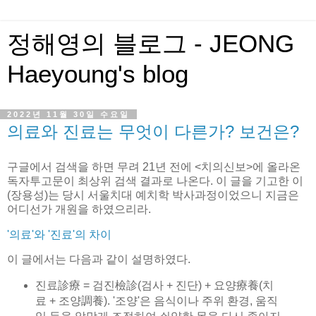
정해영의 블로그 - JEONG
Haeyoung's blog
2022년 11월 30일 수요일
의료와 진료는 무엇이 다른가? 보건은?
구글에서 검색을 하면 무려 21년 전에 <치의신보>에 올라온
독자투고문이 최상위 검색 결과로 나온다. 이 글을 기고한 이
(장용성)는 당시 서울치대 예치학 박사과정이었으니 지금은
어디선가 개원을 하였으리라.
'의료'와 '진료'의 차이
이 글에서는 다음과 같이 설명하였다.
진료診療 = 검진檢診(검사 + 진단) + 요양療養(치
료 + 조양調養). '조양'은 음식이나 주위 환경, 움직