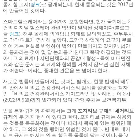
통계청 고시(
링크
)로 공개되는데, 현재 통용되는 것은 2017년
에 만들어진 것이다.
스마트헬스케어라는 용어까지 포함한다면, 현재 국회에는 3
건의 디지털 헬스케어 관련 법안이 발의된 상태이다(블로그
글
링크
). 전부 올해에 의원입법 형태로 발의되었고, 주무부처
도 각각 다르게 명시해 놓았다. 그만큼 산업계의 요구가 무르
익어 가는 현실을 반영하여 법안이 만들어지고 있지만, 법안
의 통과라는 것이 몇 달 논의를 거친다고 뚝딱 해결되는 것도
아니고 의료계나 시민단체와의 공감대 형성 - 특히 비대면진
료와 같은 문제는 의료계와 합의를 거치지 않으면 실현 자체
가 어렵다 - 이라는 중대한 관문을 또 넘어야 한다.
새로운 법률이 만들어지는 것과는 별개로, 현행 법제의 테두
리 안에서 비의료 건강관리서비스의 범위를 설명하는 책자
인 「비의료 건강관리서비스 가이드라인 및 사례집」이 2차
(2022년 9월)까지 발간되어 있다. 간행 주체는 보건복지부.
법을 통한 규제와 관련해서는 크게
포지티브 규제
와
네거티브
규제
의 두 가지 형식이 있다고 한다. 포지티브 규제는 허용되
는 것들을 목록화하는 것이다. 따라서 목록에 있는 행위만 해
야 하고, 그 외의 것을 행하면 위법한 것이 된다. 반대로 네거
티브 규제는 해서는 안 될 행위를 목록에 담는 것이다. 즉 '이