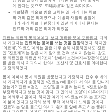
임 등을 알맞게 조절하여 쇠약한 몸을 다시 좋아지
게 한다는 뜻으로 '조리調理'와 같은 의미이다.
의료醫療: 의술로 병을 고치는 일. 과거에는 치료
와 거의 같은 의미였으나, 예방과 재활의 발달에
따라 과거 치료에 편중되어 있던 의미에서 현재는
진료와 거의 같은 의미가 되었음
진료는 의료와 동의어이고, 보다 명확한 뜻이 포함된다
. 따라
서 기고자는
진료라는 용어를 쓰는 것을 권장
하였다. 하지만
'의료계', '의료인'이라는 말은 매우 흔히 사용하면서도 '진료
인' '진료계'라는 말은 내가 알기로 전혀 쓰이지 않는다. 참고
로 의료인은 의료법 제2조제1항에서 보건복지부장관의
면허
를 받은 의사·치과의사·한의사·조산사 및 간호사를 의미한다
고 정의하였다.
몸이 아파서 동네 의원을 방문했다고 가정하자. 접수 후 밖에
서 기다리다가 호명하면 <진료실>에 들어가서 의사를 만나지
않는가? '진료 = 검진 + 조양'임을 떠올려 본다면 <진료실>은
부정확하다고 보는 것이 맞다. 그 안에서 '조양'이 이루어지기
는 어려우니 말이다. 하지만 여기에 <의료실>이라는 표지판
이 붙어 있다고 생각해 보라. 무척 어색하게 느껴질 것이다.
'진료'라는 말을 들으면 의사가 환자를 앞에 두고 하는 행위가
우선 떠오른다. 아마도 '진료'라는 낱말에서는 '진찰' 또는 '진