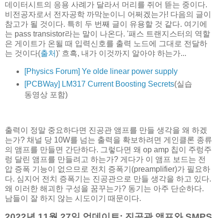
데이터시트의 응용 사례가 달라서 머리를 쥐어 뜯는 중이다.
비전공자로서 전자공학 까막눈이니 어쩌겠는가! 다음의 글이
참고가 될 것이다. 특히 두 번째 글이 유용할 것 같다. 여기에
는 pass transistor라는 말이 나온다. '패스 트랜지스터의 역할
은 게이트가 온될 때 입력신호를 출력 노드에 그대로 전달하
는 것이다(
출처
)' 흐흑, 내가 이것까지 알아야 하는가...
[Physics Forum] Ye olde linear power supply
[PCBWay] LM317 Current Boosting Secrets
(실습
동영상 포함)
출력이 정말 중요하다면 진공관 앰프를 만들 생각을 왜 하겠
는가? 채널 당 10W를 넘는 출력을 확보하려면 게인클론 종류
의 앰프를 만들면 간단하다. 그렇다면 왜 op amp 칩이 주렁주
렁 달린 앰프를 만들려고 하는가? 게다가 이 앰프 보드는 전
압 증폭 기능이 없으므로 전치 증폭기(preamplifier)가 필요하
다. 심지어 전치 증폭기는 진공관으로 만들 생각을 하고 있다.
왜 이러한 해괴한 구성을 꿈꾸는가? 동기는 아주 단순하다.
남들이 잘 하지 않는 시도이기 때문이다.
2022년 11월 27일 업데이트: 진공관 앰프와 SMPS