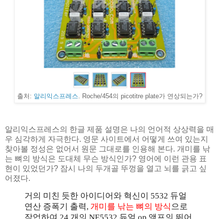
출처:
알리익스프레스
. Roche/454의 picotitre plate가 연상되는가?
알리익스프레스의 한글 제품 설명은 나의 언어적 상상력을 매
우 심각하게 자극한다. 영문 사이트에서 어떻게 쓰여 있는지
찾아볼 정성은 없어서 원문 그대로를 인용해 본다. 개미를 낚
는 뼈의 방식은 도대체 무슨 방식인가? 영어에 이런 관용 표
현이 있었던가? 잠시 나의 두개골 뚜껑을 열고 뇌를 긁고 싶
어졌다.
거의 미친 듯한 아이디어와 혁신이
5532
듀얼
연산 증폭기 출력
,
개미를 낚는 뼈의 방식
으로
작업하여
24
개의
NE5532
듀얼
op
앰프의 뛰어