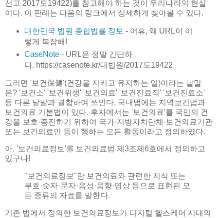
선고 2017도19422)를 참고해야 하는 것이 우리나라의 현실
이다. 이 판례는 다음의 링크에서 상세하게 찾아볼 수 있다.
대한민국 법원 종합법률 정보
- 어휴, 왜 URL이 이
렇게 복잡해!
CaseNote
- URL은 정말 간단하
다. https://casenote.kr/대법원/2017도19422
그러면 '보건保健'(건강을 지키고 유지하는 일)이라는 낱말
은? '보건소' '보건위생' '보건의료' '보건진료직' '보건진료소'
등 다른 낱말과 결합하여 쓰인다. 국내법에는 지역보건법과
보건의료 기본법이 있다. 후자에서는 '보건의료'를 국민의 건
강을 보호·증진하기 위하여 국가·지방자치단체·보건의료기관
또는 보건의료인 등이 행하는 모든 활동이라고 정의하였다.
아, '보건의료정보'를 보건의료법 제3조제6호에서 정의하고
있구나!
"보건의료정보"란 보건의료와 관련한 지식 또는
부호·숫자·문자·음성·음향·영상 등으로 표현된 모
든 종류의 자료를 말한다.
기존 법에서 정의한 보건의료정보가 디지털 헬스케어 시대의