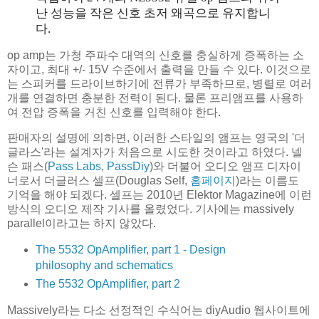
난 성능을 작은 신호 초저 왜곡으로 유지합니
다
.
op amp는 가청 주파수 대역의 신호를 충실하게 증폭하는 소
자이고, 최대 +/- 15V 수준에서 출력을 만들 수 있다. 이것으로
는 스피커를 드라이브하기에 전류가 부족하므로, 병렬로 여러
개를 연결하면 충분한 전력이 된다. 물론 프리앰프를 사용하
여 전압 증폭을 거친 신호를 입력해야 한다.
판매자의 설명에 의하면, 이러한 스타일의 앰프는 영국의 '더
글라스'라는 설계자가 처음으로 시도한 것이라고 하였다. 넬
슨 패스(
Pass Labs
,
PassDiy
)와 더불어 오디오 앰프 디자이
너로서 더글러스 셀프(Douglas Self,
홈페이지
)라는 이름도
기억을 해야 되겠다. 셀프는 2010년 Elektor Magazine에 이런
방식의 오디오 제작 기사를 올렸었다. 기사에는 massively
parallel이라고는 하지 않았다.
The 5532 OpAmplifier, part 1 - Design
philosophy and schematics
The 5532 OpAmplifier, part 2
Massively라는 다소 선정적인 수식어는 diyAudio 웹사이트에