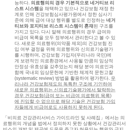
능하다.
의료행의의 경우 기본적으로 네거티브 리
스트 시스템
을 채택하고 있으나 건강보험 재정 한
계로 인해 건강보험심사평가원에서 정한 심사기
준에 의해 급여 대상 행위를 별도로 인정하는
네거
티브와 포지티브 리스트 시스템이 혼재
된 구조를
가지고 있다. 다시 말해 의료행위의 경우 급여와
비급여 목록을 모두 정부에서 관리한다고 볼 수 있
다. 새로운 의료행위(의약품 제외)의 건강보험 진
입 여부 결정을 위해 의료행위와 신의료기술평가
를 시행하며, 건강보험 가입자(우리나라 국민)에
게 보편적인 의료환경에서 사용될 만큼의 임상적
안정성·유효성을 갖추었는지 해당 분야 의료인과
함께 국내외 임상문헌에 기반한 체계적 문헌고찰
(systematic review) 방법을 활용하여 평가한다.
우
리나라 건강보험제도의 독특한 구조에 기인하여
새로운 의료행위는 신의료기술평가에서 탈락하는
경우 건강보험(급여 또는 비급여 의료행위 목록)
에 진입할 수 없으므로 해당 기술은 건강보험 가입
자들에게 비급여로도 사용하지 못하게 된다.
「비의료 건강관리서비스 가이드라인 및 사례집」에서는 의
료행위의 개념을 법에서 정의하지 못한 상황에서 건강관리서
비스의 개발 및 제공에 도움을 주고자 허용되는 행위와 금지