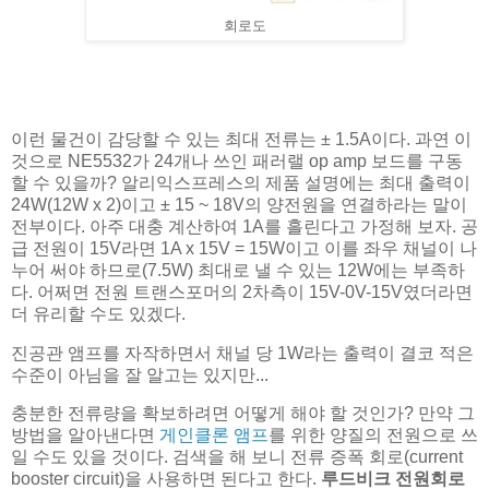
회로도
이런 물건이 감당할 수 있는 최대 전류는 ± 1.5A이다. 과연 이
것으로 NE5532가 24개나 쓰인 패러랠 op amp 보드를 구동
할 수 있을까? 알리익스프레스의 제품 설명에는 최대 출력이
24W(12W x 2)이고 ± 15 ~ 18V의 양전원을 연결하라는 말이
전부이다. 아주 대충 계산하여 1A를 흘린다고 가정해 보자. 공
급 전원이 15V라면 1A x 15V = 15W이고 이를 좌우 채널이 나
누어 써야 하므로(7.5W) 최대로 낼 수 있는 12W에는 부족하
다. 어쩌면 전원 트랜스포머의 2차측이 15V-0V-15V였더라면
더 유리할 수도 있겠다.
진공관 앰프를 자작하면서 채널 당 1W라는 출력이 결코 적은
수준이 아님을 잘 알고는 있지만...
충분한 전류량을 확보하려면 어떻게 해야 할 것인가? 만약 그
방법을 알아낸다면
게인클론 앰프
를 위한 양질의 전원으로 쓰
일 수도 있을 것이다. 검색을 해 보니 전류 증폭 회로(current
booster circuit)을 사용하면 된다고 한다.
루드비크 전원회로