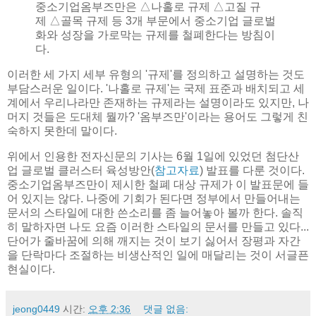
중소기업옴부즈만은 △나홀로 규제 △고질 규
제 △골목 규제 등 3개 부문에서 중소기업 글로벌
화와 성장을 가로막는 규제를 철폐한다는 방침이
다.
이러한 세 가지 세부 유형의 '규제'를 정의하고 설명하는 것도
부담스러운 일이다. '나홀로 규제'는 국제 표준과 배치되고 세
계에서 우리나라만 존재하는 규제라는 설명이라도 있지만, 나
머지 것들은 도대체 뭘까? '옴부즈만'이라는 용어도 그렇게 친
숙하지 못한데 말이다.
위에서 인용한 전자신문의 기사는 6월 1일에 있었던 첨단산
업 글로벌 클러스터 육성방안(
참고자료
) 발표를 다룬 것이다.
중소기업옴부즈만이 제시한 철폐 대상 규제가 이 발표문에 들
어 있지는 않다. 나중에 기회가 된다면 정부에서 만들어내는
문서의 스타일에 대한 쓴소리를 좀 늘어놓아 볼까 한다. 솔직
히 말하자면 나도 요즘 이러한 스타일의 문서를 만들고 있다...
단어가 줄바꿈에 의해 깨지는 것이 보기 싫어서 장평과 자간
을 단락마다 조절하는 비생산적인 일에 매달리는 것이 서글픈
현실이다.
jeong0449
시간:
오후 2:36
댓글 없음: