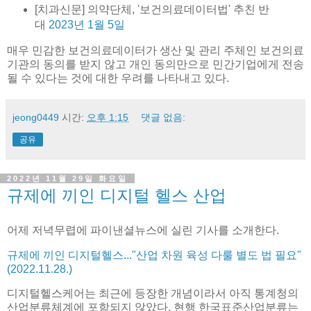
[치과신문] 의약단체, '보건의료데이터법' 추친 반
대
2023년 1월 5일
매우 민감한 보건의료데이터가 생산 및 관리 주체인 보건의료
기관의 동의를 받지 않고 개인 동의만으로 민간기업에게 전송
될 수 있다는 것에 대한 우려를 나타내고 있다.
jeong0449
시간:
오후 1:15
댓글 없음:
공유
2022년 11월 29일 화요일
규제에 끼인 디지털 헬스 산업
어제 저녁무렵에 파이낸셜뉴스에 실린 기사를 소개한다.
규제에 끼인 디지털헬스..."산업 차원 육성 다룰 별도 법 필요"
(2022.11.28.)
디지털헬스케어는 최근에 등장한 개념이라서 아직 통계청의
산업분류체계에 포함되지 않았다. 현행 한국표준산업분류는