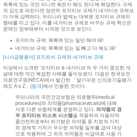
목록에 있는 것만 아니면 뭐든지 해도 된다'에 해당한다. 규제
의 강도로 따진다면 당연히 포지티브 규제가 네거티브 규제보
다 더욱 강력하다. 우리나라 법제는 대부분 포지티브 규제의
형태를 띠고 있다. 이를 네거티브 규제로 바꾸는 규제 혁신은
문재인 정부때부터 시작된 것으로 보인다.
포지티브 규제: 목록에 있는 일만 해야 돼!
네거티브 규제: 목록에 있는 일 빼고 다 해도 돼!
[시사금융용어] 포지트비 규제와 네거티브 규제
이상에서 소개한 '포지티브 & 네가티브'의 두 가지 중요한 개
념에 대한 약간 복잡한 사례를 들어보겠다. 다음은 한국보건
의료연구원(NECA)에서 발간한 「알기쉬운 신의료기술평가
제도 A o Z」(
링크
)에서 인용한 것이다.
우리나라의 국민건강보험은 의료행위(medical
procedures)와 의약품(pharmaceuticals)에 대해
서로 다른 보험체계를 운영하고 있다.
의약품의 경
우 포지티브 리스트 시스템
을 적용하여 식품의약
품안전처로부터 허가받은 의약품 중 치료적 가치
와 경제적 가치가 우수한 의약품 일부를 급여 대상
으로 적용하며 그 외의 의약품은 비급여로 사용 가