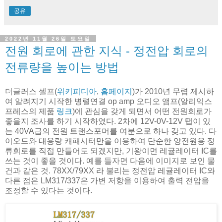
공유
2022년 11월 26일 토요일
전원 회로에 관한 지식 - 정전압 회로의
전류량을 높이는 방법
더글러스 셀프(
위키피디아
,
홈페이지
)가 2010년 무렵 제시하
여 알려지기 시작한 병렬연결 op amp 오디오 앰프(알리익스
프레스의 제품
링크
)에 관심을 갖게 되면서 어떤 전원회로가
좋을지 조사를 하기 시작하였다. 2차에 12V-0V-12V 탭이 있
는 40VA급의 전원 트랜스포머를 여분으로 하나 갖고 있다. 다
이오드와 대용량 캐패시터만을 이용하여 단순한 양전원용 정
류회로를 직접 만들어도 되겠지만, 기왕이면 레귤레이터 IC를
쓰는 것이 좋을 것이다. 예를 들자면 다음에 이미지로 보인 물
건과 같은 것. 78XX/79XX 라 불리는 정전압 레귤레이터 IC와
다른 점은 LM317/337은 가변 저항을 이용하여 출력 전압을
조정할 수 있다는 것이다.