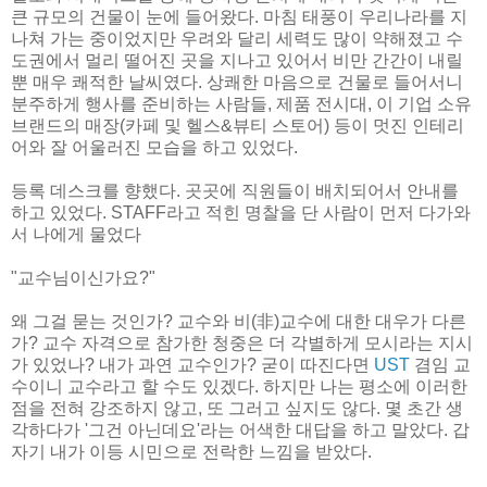
큰 규모의 건물이 눈에 들어왔다. 마침 태풍이 우리나라를 지
나쳐 가는 중이었지만 우려와 달리 세력도 많이 약해졌고 수
도권에서 멀리 떨어진 곳을 지나고 있어서 비만 간간이 내릴
뿐 매우 쾌적한 날씨였다. 상쾌한 마음으로 건물로 들어서니
분주하게 행사를 준비하는 사람들, 제품 전시대, 이 기업 소유
브랜드의 매장(카페 및 헬스&뷰티 스토어) 등이 멋진 인테리
어와 잘 어울러진 모습을 하고 있었다.
등록 데스크를 향했다. 곳곳에 직원들이 배치되어서 안내를
하고 있었다. STAFF라고 적힌 명찰을 단 사람이 먼저 다가와
서 나에게 물었다
"교수님이신가요?"
왜 그걸 묻는 것인가? 교수와 비(非)교수에 대한 대우가 다른
가? 교수 자격으로 참가한 청중은 더 각별하게 모시라는 지시
가 있었나? 내가 과연 교수인가? 굳이 따진다면
UST
겸임 교
수이니 교수라고 할 수도 있겠다. 하지만 나는 평소에 이러한
점을 전혀 강조하지 않고, 또 그러고 싶지도 않다. 몇 초간 생
각하다가 '그건 아닌데요'라는 어색한 대답을 하고 말았다. 갑
자기 내가 이등 시민으로 전락한 느낌을 받았다.