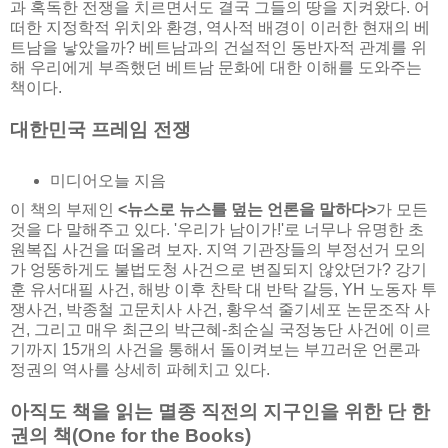
과 혹독한 전쟁을 치르면서도 결국 그들의 땅을 지켜왔다. 어
떠한 지정학적 위치와 환경, 역사적 배경이 이러한 현재의 베
트남을 낳았을까? 베트남과의 건설적인 동반자적 관계를 위
해 우리에게 부족했던 베트남 문화에 대한 이해를 도와주는
책이다.
대한민국 프레임 전쟁
미디어오늘 지음
이 책의 부제인
<뉴스로 뉴스를 덮는 언론을 말하다>
가 모든
것을 다 말해주고 있다. '우리가 남이가!'로 너무나 유명한 초
원복집 사건을 떠올려 보자. 지역 기관장들의 부정선거 모의
가 엉뚱하게도 불법도청 사건으로 변질되지 않았던가? 강기
훈 유서대필 사건, 해방 이후 찬탁 대 반탁 갈등, YH 노동자 투
쟁사건, 박종철 고문치사 사건, 황우석 줄기세포 논문조작 사
건, 그리고 매우 최근의 박근혜-최순실 국정농단 사건에 이르
기까지 15개의 사건을 통해서 돌이켜보는 부끄러운 언론과
정권의 역사를 상세히 파헤치고 있다.
아직도 책을 읽는 멸종 직전의 지구인을 위한 단 한
권의 책(One for the Books)