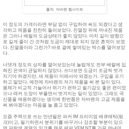
출처: 자바펜 웹사이트
이 정도의 가격이라면 부담 없이 구입하여 써도 되겠다고 생
각하고 제품을 찬찬히 둘러보았다. 진열장 위에 꺼내진 제품
은 그러나 배럴의 도금상태가 좋지 않았다. 마치 길이 방향으
로 길게 줄이 간 것처럼 도금이 제대로 되지 않은 흔적이 보였
다. 진열품이라 그런가? 바로 곁에 쌓여있는 박스를 열어보았
다.
너댓개 정도의 상자를 열어보았는데 놀랍게도 전부 배럴에 입
혀진 은색이 균일하지 않았다. 쓰다보면 도금이 조금씩 벗겨
지기야 하겠지만, 새 제품이 이래서야 되겠는가. 구입을 포기
하고 말았다. 예전에 자바펜의 저가 제품을 써 본 일이 있다.
몸체가 비교적 가늘어서 쥐기가 편하고 필기감도 좋은 편이었
으나 래커 도장이 부풀면서 벗겨지는 일이 있었다. 그래도 국
산품을 애용하겠다는 생각에 한번쯤은 자바펜의 고급 제품을
써 봐야겠다는 마음을 늘 품고 있었다.
요즘 주력으로 쓰는 만년필은 파커 IM 프리미엄 배큐매틱(핑
크)이고, 필기하면서 분위기를 바꾸거나 강조할 부분이 있으
면 파랑색 계열의 잉크를 채운 쉐퍼 VFM NT를 가끔 꺼내어