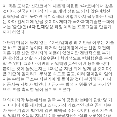
이 책은 도서관 신간코너에 새롭게 마련된 <4>코너에서 찾은
것이다. 전국민이 아직 제대로 개념 정립도 되지 않은 4차산
업혁명을 알지 못하면 뒤쳐질세라 이렇게까지 몰두하는 나라
는 아마 전세계에 없을 것이다. 게다가 국가과학기술연구회에
서는 '출연(연)
4차 인재
양성 과정'이라는 프로그램을 만들기
까지 하였다.
대단히 마음에 들지 않는 '4차산업혁명'의 기반을 이루는 기술
은 바로 인공지능이다. 과거의 산업혁명에서는 산업 재편에
따른 기존 산업 종사자의 아픔이 있었지만 전반적으로 부가
증대되었고 생활과 기술수준이 혁명적으로 변화했음을 부정
할 수 없다. 그러나 이번의 산업혁명(과연 이런 용어를 갖다
붙이는 것이 옳았는지는 100년쯤 지난 뒤에 알게 될 것이다)
은 기존의 일자리가 무서운 속도로 줄고, 이러 말미암아 얻어
지는 수혜는 극소수 자본가에게 돌아갈 것이 분명하다. 아니,
인공지능 자체가 법인에 버금가는 법적 지위를 얻고 자기 앞
으로 부를 축적할 날이 올지도 모른다.
책의 마지막 부분에서는 결국 부의 공평한 분배에 관한 몇 가
지 아이디어를 제시하고 있다. 가장 기초적인 것은 공익지수
가 높은 기업에 법인세 감면 혜택을 주는 것이다. 공익지수란,
잘 알려진 소득의 지니계수를 금융자산(주식과 채권)에 대해