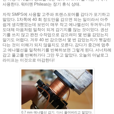
사용한다. 워터멘 Phileas는 장기 휴식 상태.
자작 SMPS에 사용할 고주파 트랜스포머를 감다가 포기하고
말았다. 1차쪽에 40 회 정도만을 감으면 되는 일이라서 아주
쉽게 생각했었는데 보빈이 매우 작고 에나멜선이 두꺼우니까
도대체 마음처럼 밀착이 되게 감기지를 않는 것이었다. 권선
기를 쓰지 않고 완전 수작업으로 감으려미 몇 번을 감았는지
알기도 어렵다. 겨우 40 번 감으면서 몇 번 감았는지가 헷갈린
다는 것이 이해가 되지 않을지도 모른다. 감다가 중간에 멈추
고 에나멜선을 밀착하기를 반복하보면 그렇게 된다. 서너차례
감고 풀고를 반복하가다 그만 두고 말았다. 오늘의 아날로그
라이프는 이것으로 마감한다!
0.7 mm 에나멜선 감기. 다시 풀어버리고 말았다.