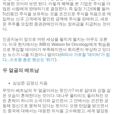
적용한 것이라 보면 된다. 이렇게 혜택을 본 기업은 주식을 더
많은 사람에게 판매하기로 결정한다. 즉 일정 기간(예를 들어
5년)동안 주식을 보유하는 것을 조건으로 주식을 처음으로 매
입하는 신규 고객에게 할인된 금액에 주식을 판매하고, 새로
운 주주를 모집한 증권판매인이게는 장려금을 지급하는 것이
다.
인공지능이 앞으로 어떤 세상을 펼치게 될지는 아무도 모른
다. 미국 현지에서는 IMB의 Watson for Oncology에게 학습용
으로 투입할 데이터가 부족해지면서 회의론이 부상하고 있다
는 뉴스가 나올 지경이니 말이다(
AI의사 가르칠 '데이터'가 없
다...수조원 쏟은 왓슨도 '위기'
).
두 얼굴의 베트남
심상준·김영신 지음
무엇이 베트남의 두 얼굴이라는 뜻인가? 바로 갈대와 강철 같
은 모습이 혼재한다는 것이다. 대나무 울타리도 둘러쳐진 모
든 촌락이 하나의 소국가와 같으면서 그 안에서는 끈끈한 공
동체 정신으로 뭉쳐져 있다는 뜻이다. 오랜 탄압을 받으면서
도 중국에 대해서는 대등한 의식을 고수해왔고, 세계 열강등