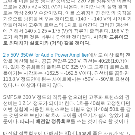
그런데 이는 잘못 생각한 것이었다. 220 V를 정류하면 이론적
으로는 220 x √2 = 311 (V)가 나온다. 하지만 나의 실험 결과
로는 항상 280 V 수준이었다. 이를 스위칭하면 전압의 중점을
기준으로 방향을 바꾸는 것이므로 +140 ~ - 140 V의 사각파가
만들어져서 고주파 트랜스의 1차로 들어간다. 그러면 권선비
에 의해서 140 x 1.25 = 175 (V)의 직류가 출력된다. 166 V 정
도가 측정된 것은 너무나 당연한 것이었다.
사각파 교류이므
로 최대치가 실효치와 (거의) 같을 것이다.
2 x 50V 350W for Audio Power Amplifier
에서도 예상 출력 전
압을 계산해 보자. 공급 전압은 230 V, 권선는 40:28(1:0.7)이
다. 일차 정류회로의 출력은 DC 325 V이고 고주파 트랜스로
들어가는 사각파는 +162.5 ~ -162.5 V이다. 권선비를 곱하면
113.8 V 정도인데 원본 사이트에서는 +50V ~ -50V로 표현하
였다. 내 예상과 다르지 않다.
SMPS로 300 V 정도의 직류를 얻으려면 고주파 트랜스의 권
선비는 1:2.14 정도가 되어야 한다. 1차를 40회로 고정한다면
이번 실험에 사용한 트랜스로는 어림도 없다! 40회:50회를 감
는 것만으로 보빈이 꽉 차서 코어를 끼우기가 쉽지 않았기 때
문이다. 따라서
배전압 정류회로
를 쓰는 것이 유리할 것이다.
배전압 정류회로에 대해서는 KDK Labs에 좋은 자료가 많고,