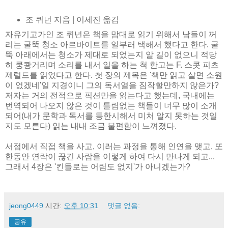
조 퀴넌 지음 | 이세진 옮김
자유기고가인 조 퀴넌은 책을 맘대로 읽기 위해서 남들이 꺼
리는 굴뚝 청소 아르바이트를 일부러 택해서 했다고 한다. 굴
뚝 아래에서는 청소가 제대로 되었는지 알 길이 없으니 적당
히 쿵쾅거리며 소리를 내서 일을 하는 척 한고는 F. 스콧 피츠
제럴드를 읽었다고 한다. 첫 장의 제목은 '책만 읽고 살면 소원
이 없겠네'일 지경이니 그의 독서열을 짐작할만하지 않은가?
저자는 거의 전적으로 픽션만을 읽는다고 했는데, 국내에는
번역되어 나오지 않은 것이 틀림없는 책들이 너무 많이 소개
되어(내가 문학과 독서를 등한시해서 미처 알지 못하는 것일
지도 모른다) 읽는 내내 조금 불편함이 느껴졌다.
서점에서 직접 책을 사고, 이러는 과정을 통해 인연을 맺고, 또
한동안 연락이 끊긴 사람을 이렇게 하여 다시 만나게 되고...
그래서 4장은 '킨들로는 어림도 없지'가 아니겠는가?
jeong0449
시간:
오후 10:31
댓글 없음:
공유