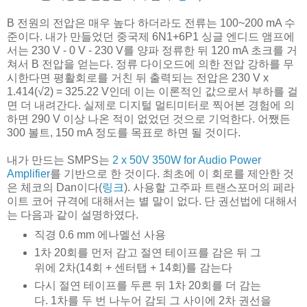
B 전원의 전압은 매우 높다 하더라도 전류는 100~200 mA 수
준이다. 내가 만들었던 중국제 6N1+6P1 싱글 엔디드 앰프에
서는 230 V - 0 V - 230 V를 양파 정류한 뒤 120 mA 초크를 거
쳐서 B 전압을 얻는다. 정류 다이오드에 의한 전압 강하를 무
시한다면 평활회로를 거친 뒤 출력되는 전압은 230 V x
1.414(√2) = 325.22 V인데 이는 이론적인 값으로서 부하를 걸
면 더 내려간다. 실제로 디지털 멀티미터로 찍어본 경험에 의
하면 290 V 이상 나온 적이 없었던 것으로 기억한다. 어쨌든
300 볼트, 150 mA 정도를 목표로 하면 될 것이다.
내가 만드는 SMPS는
2 x 50V 350W for Audio Power
Amplifier
를 기반으로 한 것이다. 최초에 이 회로를 제안한 것
은 체코의 Dan이다(
링크
). 사용할 고주파 트랜스포머의 페라
이트 코어 규격에 대해서는 별 말이 없다. 단 권선법에 대해서
는 다음과 같이 설명하였다.
직경 0.6 mm 에나멜선 사용
1차 20회를 먼저 감고 절연 테이프를 감은 뒤 그
위에 2차(14회 + 센터탭 + 14회)를 감는다
다시 절연 테이프를 두른 뒤 1차 20회를 더 감는
다. 1차를 두 번 나누어 감되 그 사이에 2차 권선을