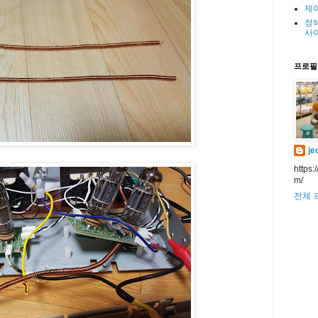
제
정
사
프로필
je
https:
m/
전체 