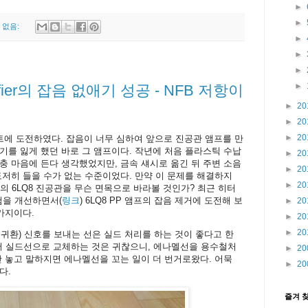
►
►
 없음:
►
►
►
►
plifier의 잡음 없애기 성공 - NFB 저항이
►
20
►
20
►
20
젝트에 도전하였다. 잡음이 너무 심하여 앞으로 진공관 앰프를 만
기를 잃게 했던 바로 그 앰프이다. 작년에 처음 플라스틱 수납
►
20
충 마음에 든다 생각했었지만, 금속 섀시로 옮긴 뒤 주변 소음
►
20
도저히 들을 수가 없는 수준이었다. 만약 이 문제를 해결하지
►
20
의 6LQ8 진공관을 무슨 면목으로 바라볼 것인가? 최근 히터
험을 개선하면서(
링크
) 6LQ8 PP 앰프의 잡음 제거에 도전해 보
►
20
가지이다.
►
20
►
20
ack, 부귀환) 신호를 보내는 선은 실드 처리를 하는 것이 좋다고 한
라서 실드선으로 교체하는 것은 귀찮으니, 에나멜선을 용수철처
►
20
만 놓고 말하지면 에나멜선을 꼬는 일이 더 번거로왔다. 어묵
►
20
다.
즐겨 