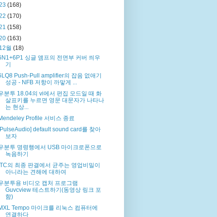
23
(168)
22
(170)
21
(158)
20
(163)
12월
(18)
6N1+6P1 싱글 앰프의 전면부 커버 씌우
기
6LQ8 Push-Pull amplifier의 잡음 없애기
성공 - NFB 저항이 까맣게 ...
우분투 18.04의 vi에서 편집 모드일 때 화
살표키를 누르면 영문 대문자가 나타나
는 현상...
Mendeley Profile 서비스 종료
[PulseAudio] default sound card를 찾아
보자
우분투 명령행에서 USB 마이크로폰으로
녹음하기
ITC의 최종 판결에서 균주는 영업비밀이
아니라는 견해에 대하여
우분투용 비디오 캡처 프로그램
Guvcview 테스트하기(동영상 링크 포
함)
MXL Tempo 마이크를 리눅스 컴퓨터에
연결하다