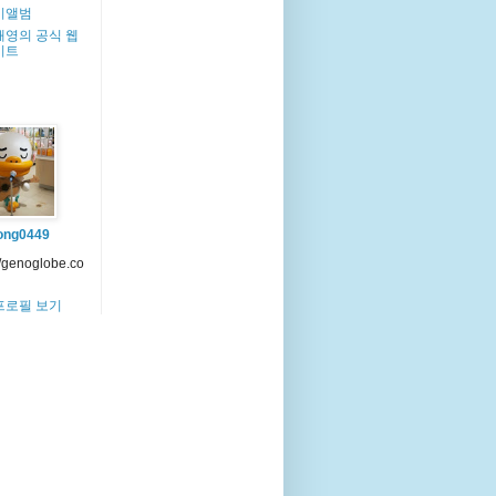
이앨범
해영의 공식 웹
이트
ong0449
//genoglobe.co
프로필 보기