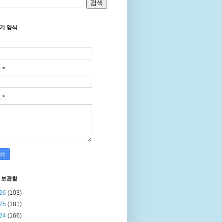
기 양식
일
*
지
*
 보관함
26
(103)
25
(181)
24
(166)