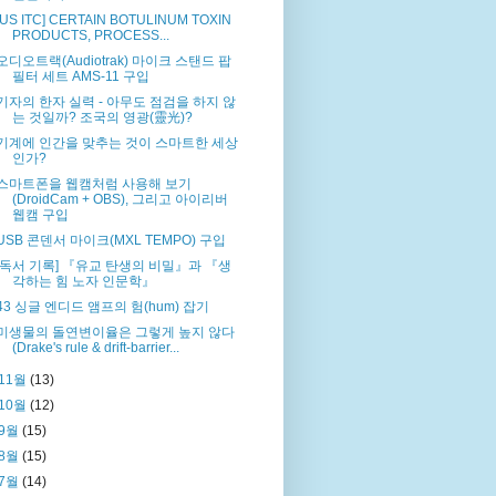
[US ITC] CERTAIN BOTULINUM TOXIN
PRODUCTS, PROCESS...
오디오트랙(Audiotrak) 마이크 스탠드 팝
필터 세트 AMS-11 구입
기자의 한자 실력 - 아무도 점검을 하지 않
는 것일까? 조국의 영광(靈光)?
기계에 인간을 맞추는 것이 스마트한 세상
인가?
스마트폰을 웹캠처럼 사용해 보기
(DroidCam + OBS), 그리고 아이리버
웹캠 구입
USB 콘덴서 마이크(MXL TEMPO) 구입
[독서 기록] 『유교 탄생의 비밀』과 『생
각하는 힘 노자 인문학』
43 싱글 엔디드 앰프의 험(hum) 잡기
미생물의 돌연변이율은 그렇게 높지 않다
(Drake's rule & drift-barrier...
11월
(13)
10월
(12)
9월
(15)
8월
(15)
7월
(14)