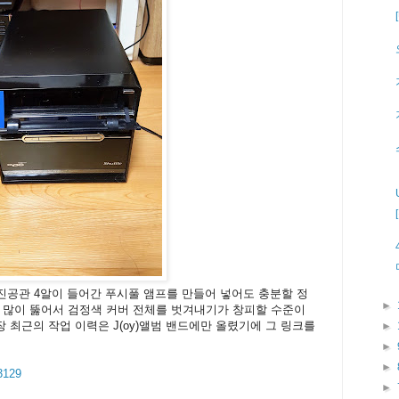
진공관 4알이 들어간 푸시풀 앰프를 만들어 넣어도 충분할 정
►
 많이 뚫어서 검정색 커버 전체를 벗겨내기가 창피할 수준이
장 최근의 작업 이력은 J(oy)앨범 밴드에만 올렸기에 그 링크를
►
►
►
3129
►