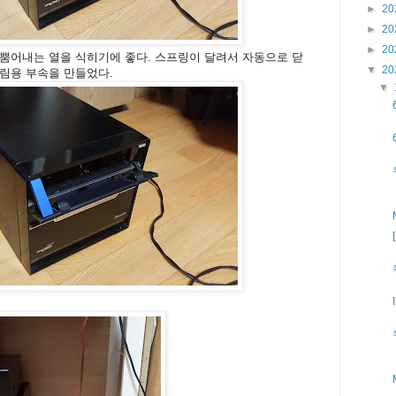
►
20
►
20
►
20
뿜어내는 열을 식히기에 좋다. 스프링이 달려서 자동으로 닫
▼
20
림용 부속을 만들었다.
▼