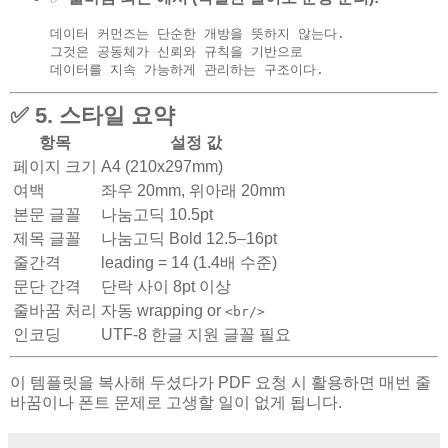
데이터 커먼즈는 단순한 개방을 뜻하지 않는다.  
그것은 공동체가 신뢰와 규칙을 기반으로  

✅ 5. 스타일 요약
항목
설정 값
페이지 크기
A4 (210x297mm)
여백
좌우 20mm, 위아래 20mm
본문 글꼴
나눔고딕 10.5pt
제목 글꼴
나눔고딕 Bold 12.5–16pt
줄간격
leading = 14 (1.4배 수준)
문단 간격
단락 사이 8pt 이상
줄바꿈 처리
자동 wrapping or
<br/>
인코딩
UTF-8 한글 지원 글꼴 필요
이 템플릿을 복사해 두셨다가 PDF 요청 시 활용하면 매번 줄
바꿈이나 폰트 문제로 고생할 일이 없게 됩니다.