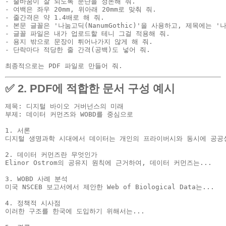
- 줄바꿈이 잘 되도록 문단을 정돈해 줘.
- 여백은 좌우 20mm, 위아래 20mm로 맞춰 줘.
- 줄간격은 약 1.4배로 해 줘.
- 본문 글꼴은 '나눔고딕(NanumGothic)'을 사용하고, 제목에는 '
- 글꼴 파일은 내가 업로드할 테니 그걸 적용해 줘.
- 용지 밖으로 문장이 튀어나가지 않게 해 줘.
- 단락마다 적당한 줄 간격(공백)도 넣어 줘.
✅ 2. PDF에 적합한 문서 구성 예시
제목: 디지털 바이오 거버넌스의 미래  
부제: 데이터 커먼즈와 WOBD를 중심으로

1.
 서론

디지털 생명과학 시대에서 데이터는 개인의 프라이버시와 동시에 공공성을
2.
 데이터 커먼즈란 무엇인가

Elinor Ostrom의 공유지 원칙에 근거하여, 데이터 커먼즈는...

3.
 WOBD 사례 분석

미국 NSCEB 보고서에서 제안한 Web of Biological Data는...

4.
 정책적 시사점

이러한 구조를 한국에 도입하기 위해서는...
