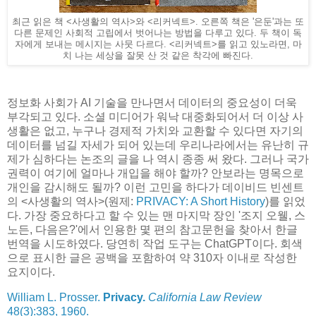
최근 읽은 책 <사생활의 역사>와 <리커넥트>. 오른쪽 책은 '은둔'과는 또
다른 문제인 사회적 고립에서 벗어나는 방법을 다루고 있다. 두 책이 독
자에게 보내는 메시지는 사뭇 다르다. <리커넥트>를 읽고 있노라면, 마
치 나는 세상을 잘못 산 것 같은 착각에 빠진다.
정보화 사회가 AI 기술을 만나면서 데이터의 중요성이 더욱
부각되고 있다. 소셜 미디어가 워낙 대중화되어서 더 이상 사
생활은 없고, 누구나 경제적 가치와 교환할 수 있다면 자기의
데이터를 넘길 자세가 되어 있는데 우리나라에서는 유난히 규
제가 심하다는 논조의 글을 나 역시 종종 써 왔다. 그러나 국가
권력이 여기에 얼마나 개입을 해야 할까? 안보라는 명목으로
개인을 감시해도 될까? 이런 고민을 하다가 데이비드 빈센트
의 <사생활의 역사>(원제:
PRIVACY: A Short History
)를 읽었
다. 가장 중요하다고 할 수 있는 맨 마지막 장인 '조지 오웰, 스
노든, 다음은?'에서 인용한 몇 편의 참고문헌을 찾아서 한글
번역을 시도하였다. 당연히 작업 도구는 ChatGPT이다. 회색
으로 표시한 글은 공백을 포함하여 약 310자 이내로 작성한
요지이다.
William L. Prosser.
Privacy.
California Law Review
48(3):383, 1960.