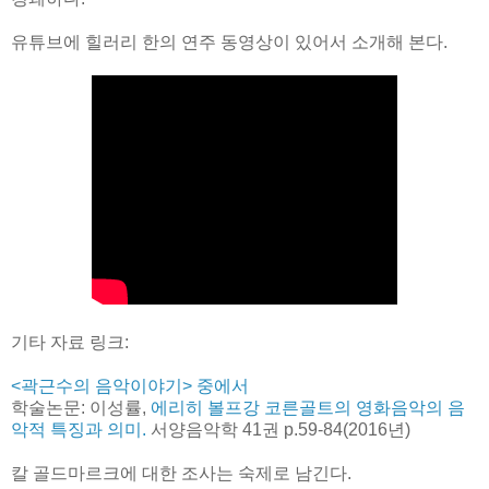
유튜브에 힐러리 한의 연주 동영상이 있어서 소개해 본다.
기타 자료 링크:
<곽근수의 음악이야기> 중에서
학술논문: 이성률,
에리히 볼프강 코른골트의 영화음악의 음
악적 특징과 의미.
서양음악학 41권 p.59-84(2016년)
칼 골드마르크에 대한 조사는 숙제로 남긴다.