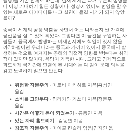
팽창)을 기본 전제로 하는데, 현재 세계는 과거 수준의 성장을
더 이상 기대하기 힘든 상황이다. 성장이 없이도 번영을 할 수
있는 새로운 아이디어를 내고 실천에 옮길 시기가 되지 않았
을까?
중국이 세계의 공장 역할을 하면서 어느 나라든지 싼 가격에
공산품을 살 수 있게 되었다. 그렇다면 이 물건을 구입하는 사
람들이 중국에서 발생하는 미세먼지에도 책임이 있지 않을
까? 하필이면 우리나라는 중국과 가까이 있어서 중국에서 발
생하는 것으로 여겨지는 공해의 직접적 영향을 받는다는 취약
점이 있지만 말이다. 욕망이 가득한 시대, 그리고 경제적으로
과도하게 국가간에 연결이 된 시대에는 다 같이 문제 의식을
갖고 노력하지 않으면 안된다.
위험한 자본주의
- 마토바 아키히로 지음|홍성민
옮김
소비를 그만두다
- 히라카와 가쓰미 지음|정문주
옮김
시간은 어떻게 돈이 되었는가
- 류동민 지음
있는 자리 흩트리기
- 김동연 지음
창조적 자본주의
- 마이클 킨슬리 엮음|김지연 옮