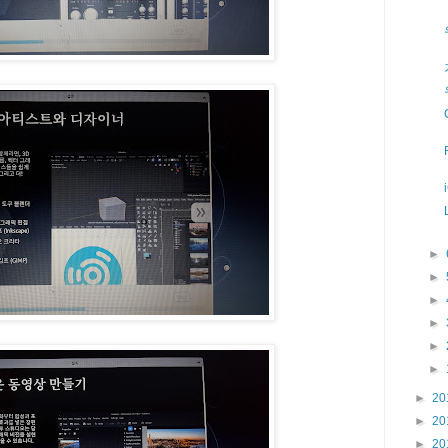
►
►
►
►
►
►
►
20
►
20
►
20