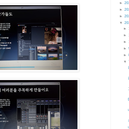
►
20
►
20
►
20
▼
20
►
►
►
►
►
▼