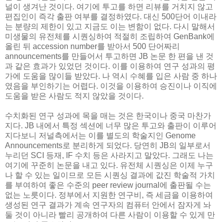
널이 생겨난 것이다. 여기에 투고를 하면 리뷰를 거치지 않고
편집인이 즉각 출판 여부를 결정하였다. 대신 500단어 이내라
는 분량의 제한이 있고 지금도 이는 변함이 없다. 다시 말해서
미생물의 유전체를 시퀀싱하여 적절히 조립하여 GenBank에
올린 뒤 accession number를 받아서 500 단어짜리
announcements를 만들어서 투고하면 JB 논문 한 편을 낸 것
과 같은 효과가 있었던 것이다. 이를 이용하여 연구 성과의 평
가에 도움을 많이들 받았다. 나 역시 수혜를 입은 사람 중 하나
였음을 부인하기는 어렵다. 이것을 이용하여 승진이나 이직에
도움을 받은 사람도 적지 않았을 것이다.
수치화된 연구 성과에 목을 매는 것은 한국이나 중국 마찬가
지다. JB 내에서 특정 섹션에 너무 많은 투고와 출판이 이루어
지다보니 저널측에서는 이를 별도의 학술지인 Genome
Announcements로 분리하게 되었다. 당연히 JB의 일부로서
누리던 SCI 등재, IF 수치 등은 사라지고 말았다. 그래도 나는
여기에 꾸준히 논문을 내고 있다. 유전체 시퀀싱은 이제 누구
나 할 수 있는 일이므로 모든 시퀀싱 결과에 값진 학술적 가치
를 부여하여 좋은 수준의 peer review journal에 출판될 수는
없는 노릇이다. 정부에서 지원한 연구비, 즉 세금을 이용하여
생성된 연구 결과가 계속 연구자의 컴퓨터 안에서 잠자게 놔
둘 것이 아니라 빨리 공개하여 다른 사람이 이용할 수 있게 만