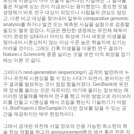
유전체 시퀀싱이 아주 드물게 일어나던 시절에는 그 결과를
좋은 저널에 싣는 것이 지금보다는 용이했었다. 중요한 모델
생명체가 바로 연구 대상이 되었으니 사람들의 관심도 많았
고, 다른 비교 대상을 찾아내어 일부러 comparative genomic
analysis를 하거나 발견 또는 예측된 사실을 실험으로 검증할
필요도 별로 없었다. 지금은 왠만한 생명체는 유전체 해독이
이미 완료된 상태라서 아마도 화성에 가서 새로운 미생물을
찾아내어 시퀀싱하지 않는 이상 수준 높은 학술지에 싣기는
어려울 것이다. 그래도 간혹 미생물을 이용한 연구 결과가
Nature나 Science에 종종 실리는 것을 보면 아직 희망을 접기
에는 이른 것 같다.
그러다가 next-generation sequencing이 급격히 발전하여 누
구나 유전체 시퀀싱을 할 수 있는 시대가 되면서, 쏟아지는 연
구 결과를 발표하는 것이 점점 힘들어졌다. GenBank에 유전
체 정보를 올리는 것은 자유지만, 여기에 올리는 정보에는 왜
이러한 생물체를 택하여 연구를 했고 어떤 방법으로 라이브러
리를 만들고 시퀀싱을 해서 조립을 했는지 기술하기가 어렵
다. BioProject나 BioSample가 이런 정보를 담을 수 있는 공
간을 제공하지만 매우 한정적이다.
그래서 공개된 유전체 서열 정보의 인용 가능한 최소한의 학
술 정보 역할을 하고자 announcement류의 섹션 혹은 전문 저