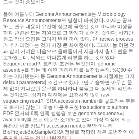
드는 것이 중요하다.
올해 여름부터 Genome Announcements는 Microbiology
Resource Announcements로 명칭이 바뀌었다. 이제는 공표
하는 연구 내용이 유전체 정보에 국한된 것이 아니라 미생물
학과 관련된 모든 자원으로 그 한계가 넓어진 것이다. 하지만
원고 작성 요령은 그다지 변한 것이 없다. 단, review process
가 추가되었다는 것이 가장 큰 차이점이다. 그래서 늘 하던 것
과 같이 가벼운 마음으로 올해들어서 지금까지 총 네 편을 투
고하였는데, 의외로 까다롭게 리뷰를 하는 것이었다.
Sequence read의 트리밍 조건은 무엇인지, genome
assembly를 하는 데 어떤 파라미터를 설정했는지, %Q30 수
치는 어떠했는지 등 Genome Announcements 시절에는 그저
default parameter의 조건으로 했다고만 기술하면 아무런 문
제 없이 지나갔던 문구를 하나하나 붙들고 더 상세히 적으라
는 것이었다. 심지어 예전에는 요청하지 않던 raw
sequencing read의 SRA accession number를 넣으라는 주문
도 빠지지 않는다. 오늘 다운로드한 instructions to authors
PDF 문서의 8쪽 왼쪽 컬럼을 보면 genome sequence의
availability를 쓰는 예문만 소개하고 있다. 가장 핵심이 되는
유전체 서열 정보의 accession number뿐만 아니라
BioProject/BioSample/SRA 정보를 적당히 섞은 모범적인 예
문으로 바꾸는 것이 바람직하다.