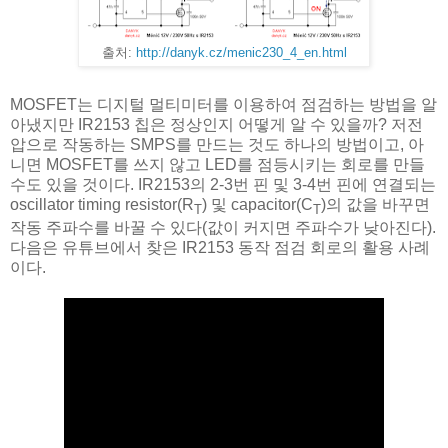
출처:
http://danyk.cz/menic230_4_en.html
MOSFET는 디지털 멀티미터를 이용하여 점검하는 방법을 알
아냈지만 IR2153 칩은 정상인지 어떻게 알 수 있을까? 저전
압으로 작동하는 SMPS를 만드는 것도 하나의 방법이고, 아
니면 MOSFET를 쓰지 않고 LED를 점등시키는 회로를 만들
수도 있을 것이다. IR2153의 2-3번 핀 및 3-4번 핀에 연결되는
oscillator timing resistor(R
) 및 capacitor(C
)의 값을 바꾸면
T
T
작동 주파수를 바꿀 수 있다(값이 커지면 주파수가 낮아진다).
다음은 유튜브에서 찾은 IR2153 동작 점검 회로의 활용 사례
이다.