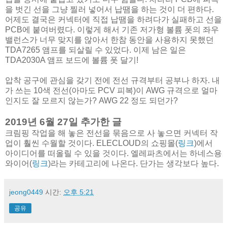
을 벗긴 선을 그냥 찔러 넣어서 납땜을 하는 것이 더 편하다.
어제도 결국은 커넥터에 직접 납땜을 하려다가 실패하고 선을
PCB에 붙여버렸다. 이렇게 해서 기존 저가형 볼륨 폿의 좌우
밸런스가 너무 맞지를 않아서 한참 동안을 사용하지 못했던
TDA7265 앰프를 되살릴 수 있었다. 이제 남은 일은
TDA2030A 앰프 보드에 볼륨 폿 달기!
압착 공구에 관심을 갖기 전에 전선 규격부터 공부나 하자. 내
가 쓰는 10색 전선(아마도 PCV 피복)이 AWG 규격으로 얼마
인지도 잘 모르지 않는가? AWG 22 정도 되던가?
2019년 6월 27일 추가한 글
크림핑 작업을 해 놓은 전선을 묶음으로 사 놓으면 커넥터 작
업이 훨씬 수월할 것이다. ELECLOUD의 쇼핑몰(
링크
)에서
아이디어를 떠올릴 수 있을 것이다. 엘레파츠에서는 하네스용
와이어(
링크
)라는 카테고리에 나온다. 단가는 생각보다 높다.
jeong0449
시간:
오후 5:21
공유