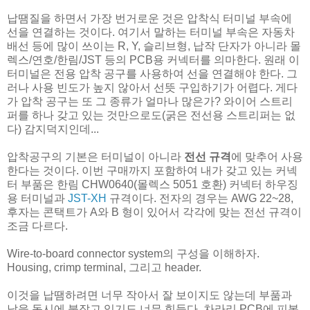
납땜질을 하면서 가장 번거로운 것은 압착식 터미널 부속에
선을 연결하는 것이다. 여기서 말하는 터미널 부속은 자동차
배선 등에 많이 쓰이는 R, Y, 슬리브형, 납작 단자가 아니라 몰
렉스/연호/한림/JST 등의 PCB용 커넥터를 의마한다. 원래 이
터미널은 전용 압착 공구를 사용하여 선을 연결해야 한다. 그
러나 사용 빈도가 높지 않아서 선뜻 구입하기가 어렵다. 게다
가 압착 공구는 또 그 종류가 얼마나 많은가? 와이어 스트리
퍼를 하나 갖고 있는 것만으로도(굵은 전선용 스트리퍼는 없
다) 감지덕지인데...
압착공구의 기본은 터미널이 아니라
전선 규격
에 맞추어 사용
한다는 것이다. 이번 구매까지 포함하여 내가 갖고 있는 커넥
터 부품은 한림 CHW0640(몰렉스 5051 호환) 커넥터 하우징
용 터미널과
JST-XH
규격이다. 전자의 경우는 AWG 22~28,
후자는 콘택트가 A와 B 형이 있어서 각각에 맞는 전선 규격이
조금 다르다.
Wire-to-board connector system의 구성을 이해하자.
Housing, crimp terminal, 그리고 header.
이것을 납땜하려면 너무 작아서 잘 보이지도 않는데 부품과
납을 동시에 붙잡고 있기도 너무 힘들다. 차라리 PCB에 피복