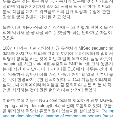
우를 쓰는 것은 매우 쉬우나, 사용자의 요구에 맞추어 새로 작
성려면 익숙해지기까지 약간의 노력을 필요로 한다. 이번의
분석 작업을 계기로 워크플로우의 신규 작성과 수정에 관한
경험을 쌓지 않을까 기대를 하고 있다.
물론 이런 마음가짐을 갖기 직전에는 '왜 이렇게 편한 것을 진
작에 익혀서 쓸 생각을 하지 못했을까!'하는 안타까운 마음이
있었다.
100건이 넘는 어떤 감염성 세균 유전체의 MiSeq sequencing
data를 가지고서 트리를 그리고 여기에 메타데이터를 입혀서
적당히 장식을 하는 것이 이번 과업의 목표이다. 늘상 하듯이
mapping을 하고 variant를 추출하여 SNP tree를 그려 놓은지
는 꽤 시간이 지났다. 메타데이터를 CLC에서 다루는 것이 아
직 익숙하지 않아서 이를 가장 나중에 해야 할 일로 미루어 놓
은 것이 현명하지 못한 선택이었다. CLC의 기능을 이리저리
살펴보니 메타데이터 테이블을 잘 정의하여 놓은 뒤 분석 작
업을 시작하는 것이 훨씬 현명하다는 생각이 들었다.
이러한 분석 기능은 NGS core tools를 제외하면 전부 MGM의
Typing and Epidemiology(beta) 섹션에 포함되어 있다. 구글
을 뒤지면서 적당한 튜토리얼이 없는지를 찾아보았다.
Typing
and epidemiological clustering of common pathogens (beta)