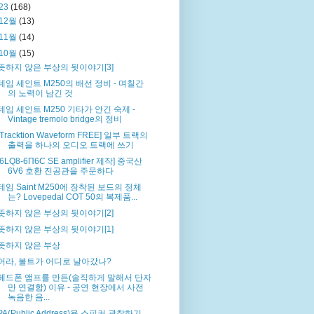
23
(168)
12월
(13)
11월
(14)
10월
(15)
뜻하지 않은 부상의 뒷이야기[3]
데임 세인트 M250의 배선 정비 - 며칠간
의 노력이 남긴 것
데임 세인트 M250 기타가 안긴 숙제 -
Vintage tremolo bridge의 정비
[Tracktion Waveform FREE] 일부 트랙의
출력을 하나의 오디오 트랙에 쓰기
[6LQ8-6П6С SE amplifier 제작] 중국산
6V6 호환 진공관을 주문하다
데임 Saint M250에 장착된 보드의 정체
는? Lovepedal COT 50의 복제품...
뜻하지 않은 부상의 뒷이야기[2]
뜻하지 않은 부상의 뒷이야기[1]
뜻하지 않은 부상
어라, 볼트가 어디로 날아갔나?
헤드폰 앰프를 만든(솔직하게 말해서 단자
만 연결함) 이유 - 공연 현장에서 사전
녹음한 음...
PA(Public Address)용 스피커 관찰하기