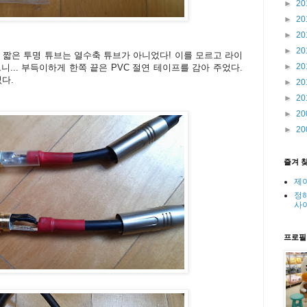
►
20
►
20
►
20
►
20
 짧은 투명 튜브는 열수축 튜브가 아니었다! 이를 모르고 라이
►
20
... 부득이하게 한쪽 끝은 PVC 절연 테이프를 감아 주었다.
다.
►
20
►
20
►
20
►
20
즐겨 
제
정
사
프로필