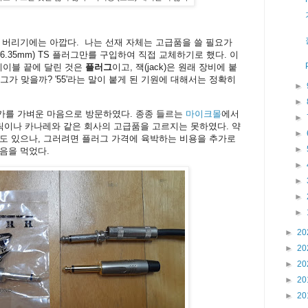
 버리기에는 아깝다. 나는 선재 자체는 고급품을 쓸 필요가
6.35mm) TS 플러그만를 구입하여 직접 교체하기로 했다. 이
케이블 끝에 달린 것은
플러그
이고, 잭(jack)은 원래 장비에 붙
그가 맞을까? '55'라는 말이 붙게 된 기원에 대해서는 정확히
►
►
가를 가벼운 마음으로 방문하였다. 종종 들르는
마이크몰
에서
►
릭이나 카나레와 같은 회사의 고급품을 고르지는 못하였다. 약
►
도 있으나, 그러려면 플러그 가격에 육박하는 비용을 추가로
►
음을 먹었다.
►
►
►
►
►
20
►
20
►
20
►
20
►
20