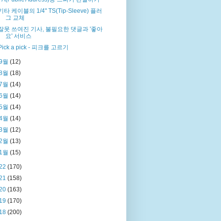
기타 케이블의 1/4" TS(Tip-Sleeve) 플러
그 교체
잘못 쓰여진 기사, 불필요한 댓글과 '좋아
요' 서비스
Pick a pick - 피크를 고르기
9월
(12)
8월
(18)
7월
(14)
6월
(14)
5월
(14)
4월
(14)
3월
(12)
2월
(13)
1월
(15)
22
(170)
21
(158)
20
(163)
19
(170)
18
(200)