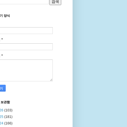
기 양식
일
*
지
*
 보관함
26
(103)
25
(181)
24
(166)