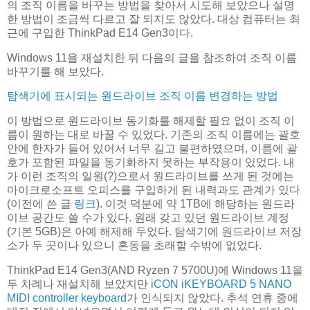
의 조직 이름을 바꾸는 방법을 찾아서 시도해 보았으나 설명
한 방법이 조금씩 다르고 잘 되지도 않았다. 대상 컴퓨터는 최
근에 구입한 ThinkPad E14 Gen3이다.
Windows 11을 재설치한 뒤 다음의 글을 참조하여 조직 이름
바꾸기를 해 보았다.
탐색기에 표시되는 원드라이브 조직 이름 변경하는 방법
이 방법으로 원드라이브 동기화를 해제할 필요 없이 조직 이
름이 원하는 대로 바꿀 수 있었다. 기존의 조직 이름에는 괄호
안에 한자가 들어 있어서 너무 길고 불편하였으며, 이름에 괄
호가 포함된 파일을 동기화하지 못하는 부작용이 있었다. 내
가 이런 조직의 일원(?)으로서 원드라이브를 쓰게 된 것에는
마이크로소프트 오피스를 구입하게 된 내력과도 관계가 있다
(이전에 쓴 글
링크
). 이것 덕분에 약 1TB에 해당하는 원드라
이브 공간도 쓸 수가 있다. 원래 갖고 있던 원드라이브 계정
(기본 5GB)은 아예 해제해 두었다. 탐색기에 원드라이브 저장
소가 두 곳이나 있으니 혼동을 초래할 수밖에 없었다.
ThinkPad E14 Gen3(AND Ryzen 7 5700U)에 Windows 11을
두 차례나 재설치해 보았지만
iCON iKEYBOARD 5 NANO
MIDI controller keyboard
가 인식되지 않았다. 추석 연휴 중에