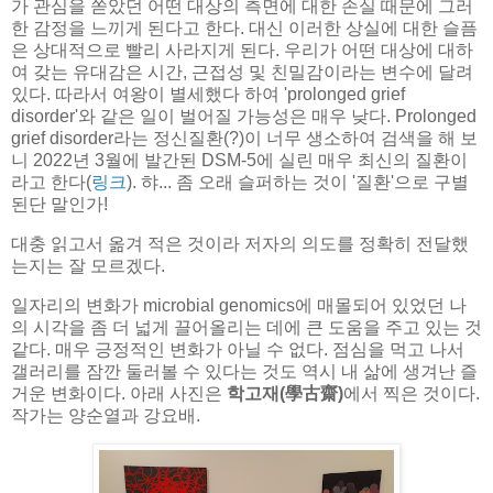
가 관심을 쏟았던 어떤 대상의 측면에 대한 손실 때문에 그러
한 감정을 느끼게 된다고 한다. 대신 이러한 상실에 대한 슬픔
은 상대적으로 빨리 사라지게 된다. 우리가 어떤 대상에 대하
여 갖는 유대감은 시간, 근접성 및 친밀감이라는 변수에 달려
있다. 따라서 여왕이 별세했다 하여 'prolonged grief
disorder'와 같은 일이 벌어질 가능성은 매우 낮다. Prolonged
grief disorder라는 정신질환(?)이 너무 생소하여 검색을 해 보
니 2022년 3월에 발간된 DSM-5에 실린 매우 최신의 질환이
라고 한다(
링크
). 햐... 좀 오래 슬퍼하는 것이 '질환'으로 구별
된단 말인가!
대충 읽고서 옮겨 적은 것이라 저자의 의도를 정확히 전달했
는지는 잘 모르겠다.
일자리의 변화가 microbial genomics에 매몰되어 있었던 나
의 시각을 좀 더 넓게 끌어올리는 데에 큰 도움을 주고 있는 것
같다. 매우 긍정적인 변화가 아닐 수 없다. 점심을 먹고 나서
갤러리를 잠깐 둘러볼 수 있다는 것도 역시 내 삶에 생겨난 즐
거운 변화이다. 아래 사진은
학고재(學古齋)
에서 찍은 것이다.
작가는 양순열과 강요배.