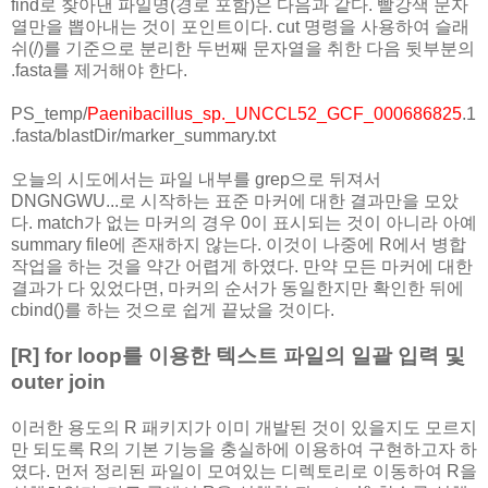
find로 찾아낸 파일명(경로 포함)은 다음과 같다. 빨강색 문자
열만을 뽑아내는 것이 포인트이다. cut 명령을 사용하여 슬래
쉬(/)를 기준으로 분리한 두번째 문자열을 취한 다음 뒷부분의
.fasta를 제거해야 한다.
PS_temp/
Paenibacillus_sp._UNCCL52_GCF_000686825
.1
.fasta/blastDir/marker_summary.txt
오늘의 시도에서는 파일 내부를 grep으로 뒤져서
DNGNGWU...로 시작하는 표준 마커에 대한 결과만을 모았
다. match가 없는 마커의 경우 0이 표시되는 것이 아니라 아예
summary file에 존재하지 않는다. 이것이 나중에 R에서 병합
작업을 하는 것을 약간 어렵게 하였다. 만약 모든 마커에 대한
결과가 다 있었다면, 마커의 순서가 동일한지만 확인한 뒤에
cbind()를 하는 것으로 쉽게 끝났을 것이다.
[R] for loop를 이용한 텍스트 파일의 일괄 입력 및
outer join
이러한 용도의 R 패키지가 이미 개발된 것이 있을지도 모르지
만 되도록 R의 기본 기능을 충실하에 이용하여 구현하고자 하
였다. 먼저 정리된 파일이 모여있는 디렉토리로 이동하여 R을