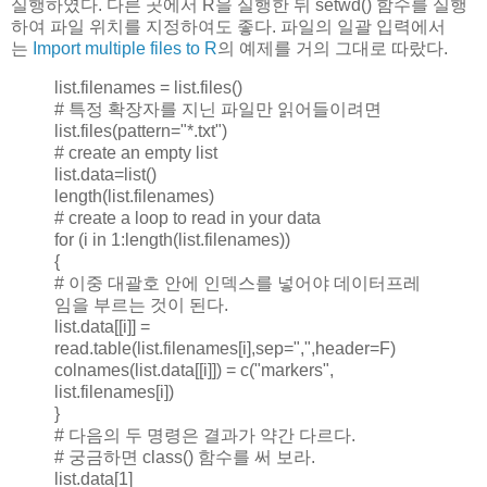
실행하였다. 다른 곳에서 R을 실행한 뒤 setwd() 함수를 실행
하여 파일 위치를 지정하여도 좋다. 파일의 일괄 입력에서
는
Import multiple files to R
의 예제를 거의 그대로 따랐다.
list.filenames = list.files()
# 특정 확장자를 지닌 파일만 읽어들이려면
list.files(pattern="*.txt")
# create an empty list
list.data=list()
length(list.filenames)
# create a loop to read in your data
for (i in 1:length(list.filenames))
{
# 이중 대괄호 안에 인덱스를 넣어야 데이터프레
임을 부르는 것이 된다.
list.data[[i]] =
read.table(list.filenames[i],sep=",",header=F)
colnames(list.data[[i]]) = c("markers",
list.filenames[i])
}
# 다음의 두 명령은 결과가 약간 다르다.
# 궁금하면 class() 함수를 써 보라.
list.data[1]