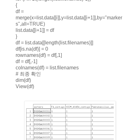
{
df =
merge(x=list.data[[i]],y=list.data[[i+1]],by="marker
s",all=TRUE)
list.data[[i+1]] = df
}
df = list.data[[length(list.filenames)]]
df[is.na(df)] = 0
rownames(df) = df[,1]
df = df[,-1]
colnames(df) = list.filenames
# 최종 확인
dim(df)
View(df)