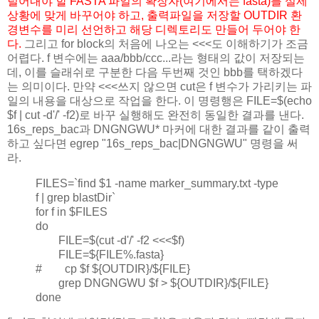
털어내야 할 FASTA 파일의 확장자(여기에서는 fasta)를 실제
상황에 맞게 바꾸어야 하고, 출력파일을 저장할 OUTDIR 환
경변수를 미리 선언하고 해당 디렉토리도 만들어 두어야 한
다.
그리고 for block의 처음에 나오는 <<<도 이해하기가 조금
어렵다. f 변수에는 aaa/bbb/ccc...라는 형태의 값이 저장되는
데, 이를 슬래쉬로 구분한 다음 두번째 것인 bbb를 택하겠다
는 의미이다. 만약 <<<쓰지 않으면 cut은 f 변수가 가리키는 파
일의 내용을 대상으로 작업을 한다. 이 명령행은 FILE=$(echo
$f | cut -d'/' -f2)로 바꾸 실행해도 완전히 동일한 결과를 낸다.
16s_reps_bac과 DNGNGWU* 마커에 대한 결과를 같이 출력
하고 싶다면 egrep "16s_reps_bac|DNGNGWU" 명령을 써
라.
FILES=`find $1 -name marker_summary.txt -type
f | grep blastDir`
for f in $FILES
do
FILE=$(cut -d'/' -f2 <<<$f)
FILE=${FILE%.fasta}
# cp $f ${OUTDIR}/${FILE}
grep DNGNGWU $f > ${OUTDIR}/${FILE}
done