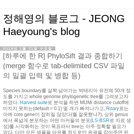
정해영의 블로그 - JEONG
Haeyoung's blog
2018년 1월 31일 수요일
[하루에 한 R] PhyloSift 결과 종합하기
(merge 함수로 tab-delimited CSV 파일
의 일괄 입력 및 병합 등)
Species boundary를 살짝 넘어가는 박테리아 유전체 50개 정
도를 가지고 whole genome phylogenetic tree를 그려보고자
하였다.
Harvest suite
로 분석을 하면 MUMi distance cutoff에
미치지 못하는(default = 0.1) 몇 개가 빠져나가고,
Roary
로는
아예 core gene이 잡히질 않았다(뭘 잘못했나?). 상위 genus
에서 폭넓게 분포하는 어떤 마커들의 분포(
LS-BSR
로 자료 생
성)를 시각화하는 것이 목표라서 tree는 아주 정확할 필요가
없다. 다만 모든 샘플을 아우를 정도로만 윤곽을 잡아주면 된