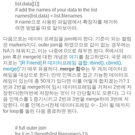
list.data[[1]]
# add the names of your data to the list
names(list.data) = list.filenames
# name으로 사용된 파일명에서 확장자를 제거하
려면 방법을 따로 알아보아라.
다음으로는 데이터 프레임을 join해야 한다. 기준이 되는 컬럼
은 markers이다. outer join을 하였으므로 값이 없는 경우에는
NA
가 채워지고, 이는 나중에 0으로 채우면 된다. R에서의
join 혹은 merge에 대한 개념은
여기
를 참고하였다. 국문 페이
지로는 "
[R Friend] R 데이터프레임 결합: rbind(), cbind(),
merge()
"가 매우 유용하다.
merge 함수
는 두 개의 데이터프
레임을 대상으로 한다. 만약 인덱스로 접근 가능한 데이터프
레임이 있는데 총 50개가 있다면 이를 어떻게 합치겠는가? 1
번과 2번을 merge하여 임시 데이터프레임을 거쳐서 2번에 저
장한다(한꺼번에 저장하는 것이 더 간단할지도 모른다). 그 다
음 인덱스를 1 증기시키고 2번과 3번을 merge하여 3번에 저
장한다. 이를 인덱스=(전체 데이터프레임 수 - 1)이 될 때까지
for loop를 돌린 다음 종료하면 된다.
# full outer join
for (i in 1:(length(list.filenames)-1))