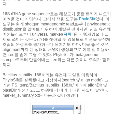
다.
16S rRNA gene sequence로는 해상도가 좋은 트리가 나오기
어려울 것이 자명하다. 그래서 택한 도구는
PhyloSift
였다. 이
도구는 원래 shotgun metagenomic read로부터 phylogenetic
distribution을 알아보기 위하여 개발된 것이지만, 단일 유전체
어셈블리로부터 universal marker(
목록
; 원래 40개였으나 실
제로 쓰이는 것은 37개)를 찾아낼 수 있으므로 미생물 유전체
조립의 완성도를 평가하는데 쓰이기도 한다. 더욱 좋은 것은
alignment까지 된 상태의 서열이 생성되므로 이를 잘 이용하
면 tree를 쉽게 그릴 수 있다. PhyloSift가 metagenome
sample로부터 만들어내는 tree와는 다른 것이니 주의가 필요
하다.
Bacillus_subtilis_168.fa라는 유전체 파일을 이용하여
PhyloSift를 실행했다고 가정하자(search 및 align mode). 그
러면 PS_temp/Bacillus_subtilis_168.fa/ 아래에 alignDir 및
blastDir가 생기고, 그 하위에 각 마커에 대한 파일이 쌓인다.
marker_summary.txt는 다음과 같이 생겼다.