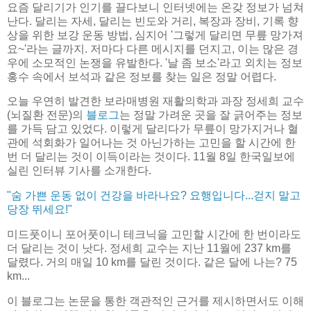
요즘 달리기가 인기를 끌다보니 인터넷에는 온갖 정보가 넘쳐
난다. 달리는 자세, 달리는 빈도와 거리, 복장과 장비, 기록 향
상을 위한 보강 운동 방법, 심지어 '그렇게 달리면 무릎 망가져
요~'라는 글까지. 저마다 다른 메시지를 던지고, 이는 많은 경
우에 소모적인 논쟁을 유발한다. '날 좀 보소'라고 외치는 정보
홍수 속에서 보석과 같은 정보를 찾는 일은 정말 어렵다.
오늘 우연히 발견한 보라매병원 재활의학과 과장 정세희 교수
(뇌질환 전문)의
블로그
는 정말 가려운 곳을 잘 긁어주는 정보
를 가득 담고 있었다. 이렇게 달리다가 무릎이 망가지거나 혈
관에 석회화가 일어나는 것 아닌가하는 고민을 할 시간에 한
번 더 달리는 것이 이득이라는 것이다. 11월 8일 한국일보에
실린 인터뷰 기사를 소개한다.
"숨 가쁜 운동 없이 건강을 바라나요? 요행입니다...걷지 말고
당장 뛰세요!"
미드풋이니 포어풋이니 테크닉을 고민할 시간에 한 번이라도
더 달리는 것이 낫다. 정세희 교수는 지난 11월에 237 km를
달렸다. 거의 매일 10 km를 달린 것이다. 같은 달에 나는? 75
km...
이 블로그는 논문을 통한 객관적인 근거를 제시하면서도 이해