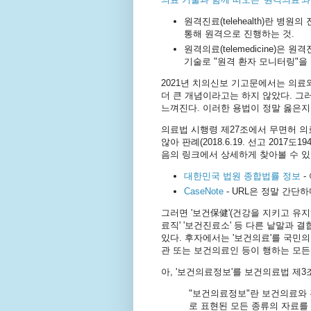
원격진료(telehealth)란 
통해 원격으로 진행하는 것.
원격의료(telemedicine)은
기술로 "원격 환자 모니터링"을 
2021년 치의신보 기고문에서는 의료
더 큰 개념이라고는 하지 않았다. 그
느껴진다. 이러한 용법이 정말 옳은지
의료법 시행령 제27조에서 무면허 
않아 판례(2018.6.19. 선고 201
음의 링크에서 상세하게 찾아볼 수 있
대한민국 법원 종합법률 정보
-
CaseNote
- URL은 정말 간단하다. 
그러면 '보건保健'(건강을 지키고 유지하
료직' '보건진료소' 등 다른 낱말과
있다. 후자에서는 '보건의료'를 국민
관 또는 보건의료인 등이 행하는 모
아, '보건의료정보'를 보건의료법 제
"보건의료정보"란 보건의료와 
로 표현된 모든 종류의 자료를