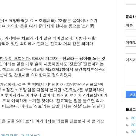
문의하
) + 요양療養(치료 + 조양調養). '조양'은 음식이나 주위
이름
하여 쇠약한 몸을 다시 좋아지게 한다는 뜻으로 '조리調
일. 과거에는 치료와 거의 같은 의미였으나, 예방과 재활
이메
중되어 있던 의미에서 현재는 진료와 거의 같은 의미가
확한 뜻이 포함된다
. 따라서 기고자는
진료라는 용어를 쓰는 것
메시
료인'이라는 말은 매우 흔히 사용하면서도 '진료인' '진료계'라는
다. 참고로 의료인은 의료법 제2조제1항에서 보건복지부장관의
조산사 및 간호사를 의미한다고 정의하였다.
가정하자. 접수 후 밖에서 기다리다가 호명하면 <진료실>에
 = 검진 + 조양'임을 떠올려 본다면 <진료실>은 부정확하다
'이 이루어지기는 어려우니 말이다. 하지만 여기에 <의료실>이라
 무척 어색하게 느껴질 것이다. '진료'라는 말을 들으면 의사
떠오른다. 아마도 '진료'라는 낱말에서는 '진찰' 또는 '진단'이
블로그
►
20
라온 글을 읽어 보자. 여기에서는 의료를 진료보다 더 큰 개념
►
20
►
20
'원격진료', 그 차이는?