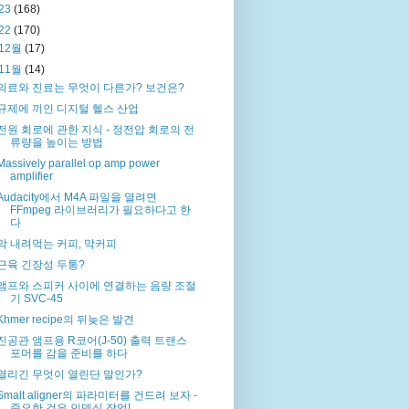
23
(168)
22
(170)
12월
(17)
11월
(14)
의료와 진료는 무엇이 다른가? 보건은?
규제에 끼인 디지털 헬스 산업
전원 회로에 관한 지식 - 정전압 회로의 전
류량을 높이는 방법
Massively parallel op amp power
amplifier
Audacity에서 M4A 파일을 열려면
FFmpeg 라이브러리가 필요하다고 한
다
막 내려먹는 커피, 막커피
근육 긴장성 두통?
앰프와 스피커 사이에 연결하는 음량 조절
기 SVC-45
Khmer recipe의 뒤늦은 발견
진공관 앰프용 R코어(J-50) 출력 트랜스
포머를 감을 준비를 하다
열리긴 무엇이 열린단 말인가?
Smalt aligner의 파라미터를 건드려 보자 -
중요한 것은 인덱싱 작업!