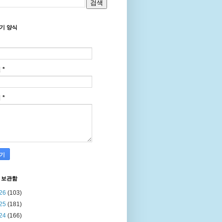
기 양식
일
*
지
*
 보관함
26
(103)
25
(181)
24
(166)