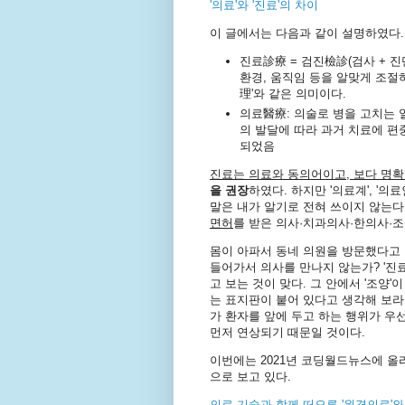
'의료'와 '진료'의 차이
이 글에서는 다음과 같이 설명하였다.
진료診療 = 검진檢診(검사 + 진단
환경, 움직임 등을 알맞게 조절
理'와 같은 의미이다.
의료醫療: 의술로 병을 고치는 
의 발달에 따라 과거 치료에 편
되었음
진료는 의료와 동의어이고, 보다 명
을 권장
하였다. 하지만 '의료계', '의
말은 내가 알기로 전혀 쓰이지 않는
면허
를 받은 의사·치과의사·한의사·
몸이 아파서 동네 의원을 방문했다고 
들어가서 의사를 만나지 않는가? '진료
고 보는 것이 맞다. 그 안에서 '조양
는 표지판이 붙어 있다고 생각해 보라.
가 환자를 앞에 두고 하는 행위가 우선 
먼저 연상되기 때문일 것이다.
이번에는 2021년 코딩월드뉴스에 올
으로 보고 있다.
의료 기술과 함께 떠오른 '원격의료'와 