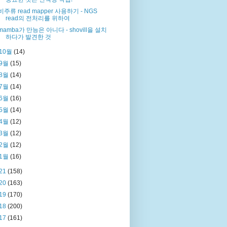
비주류 read mapper 사용하기 - NGS
read의 전처리를 위하여
mamba가 만능은 아니다 - shovill을 설치
하다가 발견한 것
10월
(14)
9월
(15)
8월
(14)
7월
(14)
6월
(16)
5월
(14)
4월
(12)
3월
(12)
2월
(12)
1월
(16)
21
(158)
20
(163)
19
(170)
18
(200)
17
(161)