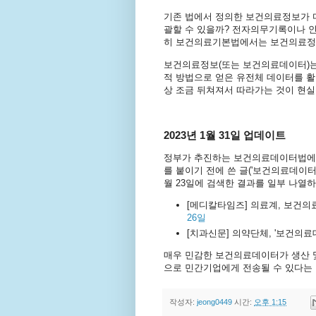
기존 법에서 정의한 보건의료정보가 디
괄할 수 있을까? 전자의무기록이나 
히 보건의료기본법에서는 보건의료정보
보건의료정보(또는 보건의료데이터)는
적 방법으로 얻은 유전체 데이터를 활
상 조금 뒤쳐져서 따라가는 것이 현실이
2023년 1월 31일 업데이트
정부가 추진하는 보건의료데이터법에 
를 붙이기 전에 쓴 글('보건의료데이터
월 23일에 검색한 결과를 일부 나열
[메디칼타임즈] 의료계, 보건의
26일
[치과신문] 의약단체, '보건의
매우 민감한 보건의료데이터가 생산 
으로 민간기업에게 전송될 수 있다는 
작성자:
jeong0449
시간:
오후 1:15