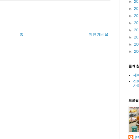
►
20
►
20
►
20
►
20
►
20
홈
이전 게시물
►
20
►
20
►
20
즐겨 
제
정
사
프로필
je