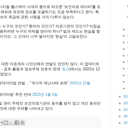
지털 헬스케어 시대의 총아로 떠오른 '보건의료 데이터'를 포
인체유래 유전체 정보를 포괄하기는 조금 부족하다고 본다. 특
의 취급에 관한 사항을 거의 다루지 않는다.
 누구의 것인가? 환자의 것인가? 의료기관의 것인가? 비침습
►
용하려면 누구의 허락을 받아야 하나? 법과 제도는 현실을 항
►
지만, 그 간극이 너무 벌어지면 '현실'이 고달파진다.
►
►
►
►
대한 의료계와 시민단체의 반발도 만만치 않다. 이 업데이트
►
 - 공유·활용과 정보주체 보호의 문제'
링크
)에서는 2022년 12
하였었다.
►
►
료데이터법 반발… "국가적 재난사태 초래"
2022년 12월
►
료데이터법' 추친 반대
2023년 1월 5일
►
20
및 관리 주체인 보건의료기관의 동의를 받지 않고 개인 동의만
►
20
것에 대한 우려를 나타내고 있다.
►
20
►
20
►
20