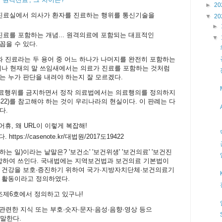
►
20
병원의 진료실에서 의사가 환자를 진료하는 행위를 통신기술을
▼
20
►
 원격진료를 포함하는 개념... 원격의료에 포함되는 대표적인
▼
꼽을 수 있다.
와 진료라는 두 용어 중 어느 하나가 나머지를 완전히 포함하는
러나 현재의 말 쓰임새에서는 의료가 진료를 포함하는 것처럼
는 누가 판단을 내려야 하는지 잘 모르겠다.
의료행위를 금지하면서 정작 의료법에서는 의료행의를 정의하지
7도19422)를 참고해야 하는 것이 우리나라의 현실이다. 이 판례는 다
다.
 어휴, 왜 URL이 이렇게 복잡해!
https://casenote.kr/대법원/2017도19422
는 일)이라는 낱말은? '보건소' '보건위생' '보건의료' '보건진
 결합하여 쓰인다. 국내법에는 지역보건법과 보건의료 기본법이
의 건강을 보호·증진하기 위하여 국가·지방자치단체·보건의료기
든 활동이라고 정의하였다.
3조제6호에서 정의하고 있구나!
관련한 지식 또는 부호·숫자·문자·음성·음향·영상 등으
 말한다.