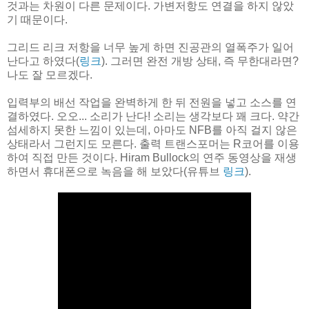
것과는 차원이 다른 문제이다. 가변저항도 연결을 하지 않았
기 때문이다.
그리드 리크 저항을 너무 높게 하면 진공관의 열폭주가 일어
난다고 하였다(
링크
). 그러면 완전 개방 상태, 즉 무한대라면?
나도 잘 모르겠다.
입력부의 배선 작업을 완벽하게 한 뒤 전원을 넣고 소스를 연
결하였다. 오오... 소리가 난다! 소리는 생각보다 꽤 크다. 약간
섬세하지 못한 느낌이 있는데, 아마도 NFB를 아직 걸지 않은
상태라서 그런지도 모른다. 출력 트랜스포머는 R코어를 이용
하여 직접 만든 것이다. Hiram Bullock의 연주 동영상을 재생
하면서 휴대폰으로 녹음을 해 보았다(유튜브
링크
).