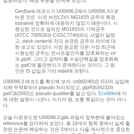
설명하였다. 해당 부분을 번역해 보았다.
GenBank 레코드가 U00096.2에서 U00096.3으로
바뀐 것은 이전 버전(.2)이 MG1655 균주의 특정
isolate에 정확하게 대응하지 않았기 떄문이다. 시
퀀싱된 것으로 알려진 MG1655의 기탁균주
(ATCC 700926와 CGSC7740)와도 서열이 달랐
고, stock center에 각각 보관된 균주의 차이에 대
한 보고도 있었다. 가장 중요한 것은 가장 최근에
시퀀싱된 균주는 전사조절인자를 암호화하는
crl
과
glpR
, 그리고 갈락티톨 수송단백질을 암호화화
는
gatC
에 돌연변이가 존재한다는 것이다. 그 원
인은 IS 삽입과 기타 indel에 의한다.
U00096.3 레코드를 확인해 보자.
crl
(b0240)은 IS1I의 삽입에
의해 무력화되어 pseudo 처리되었고,
glpR
(b3423)와
gatC
(b2092)도 pseudo qualifier를 달고 있다.
EcoWiki
에 이
에 대한 설명이 나온다. 이거야 원, 보통 헷갈리는 것이 아니
다.
오늘 다운로드한 U00096.3.gbk 파일의 앞부분에 붙어있는
reference를 정리하여 보았다. 총 18개의 항목 중에서 실제 출
판된 논문에 해당하는 것은 3개이다. 다들 역사적으로 중요한