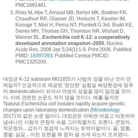
PMC1681481.
Riley M, Abe T, Arnaud MB, Berlyn MK, Blattner FR,
Chaudhuri RR, Glasner JD, Horiuchi T, Keseler IM,
Kosuge T, Mori H, Perna NT, Plunkett G 3rd, Rudd KE,
Serres MH, Thomas GH, Thomson NR, Wishart D,
Wanner BL.
Escherichia coli
K-12: a cooperatively
developed annotation snapshot--2005.
Nucleic
Acids Res. 2006 Jan 5;34(1):1-9. Print 2006. PubMed
PMID:
16397293
; PubMed Central PMCID:
PMC1325200.
대장균 K-12 substrain MG1655가 사람의 장을 떠난 것이 언
제일까? 인공적으로 제공된 '편안한' 실험실 배양환경에 맞추
어 domestication이 되어서 야생의 성질을 많이 잃었을 것이
다. 이에 관련한 논문도 적지 않을 것이다. 예를 들자면
'Natural
Escherichia coli
isolates rapidly acquire genetic
changes upon laboratory domestication (
Microbiology
2017)'와 같은 논문 말이다. 대장균은 어쩌면 어둡고 따뜻하며
냄새나던 사람의 큰창자 속을 그리워할지도 모른다. 큰창자,
작은창자... 갑자기 정겹게 느껴지는 토박이말이다. 골, 염통,
콩팥, 살갗... 이런 표현을 왜 점차 덜 쓰게 되는지 모르겠다.