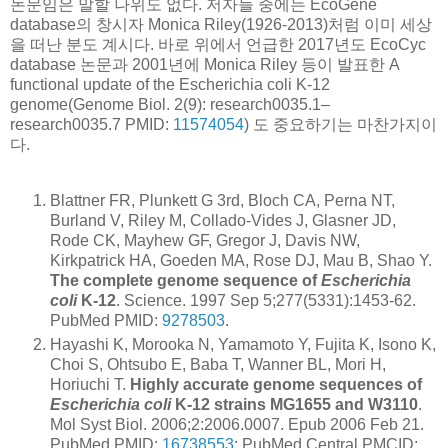
논문임은 말할 나위도 없다. 저자들 중에는 EcoGene
database의 창시자 Monica Riley(1926-2013)처럼 이미 세상
을 떠난 분도 계시다. 바로 위에서 언급한 2017년도 EcoCyc
database 논문과 2001년에 Monica Riley 등이 발표한 A
functional update of the Escherichia coli K-12
genome(Genome Biol. 2(9): research0035.1–
research0035.7 PMID:
11574054
) 도 중요하기는 마찬가지이
다.
Blattner FR, Plunkett G 3rd, Bloch CA, Perna NT,
Burland V, Riley M, Collado-Vides J, Glasner JD,
Rode CK, Mayhew GF, Gregor J, Davis NW,
Kirkpatrick HA, Goeden MA, Rose DJ, Mau B, Shao Y.
The complete genome sequence of
Escherichia
coli
K-12
. Science. 1997 Sep 5;277(5331):1453-62.
PubMed PMID:
9278503
.
Hayashi K, Morooka N, Yamamoto Y, Fujita K, Isono K,
Choi S, Ohtsubo E, Baba T, Wanner BL, Mori H,
Horiuchi T.
Highly accurate genome sequences of
Escherichia coli
K-12 strains MG1655 and W3110
.
Mol Syst Biol. 2006;2:2006.0007. Epub 2006 Feb 21.
PubMed PMID:
16738553
; PubMed Central PMCID: