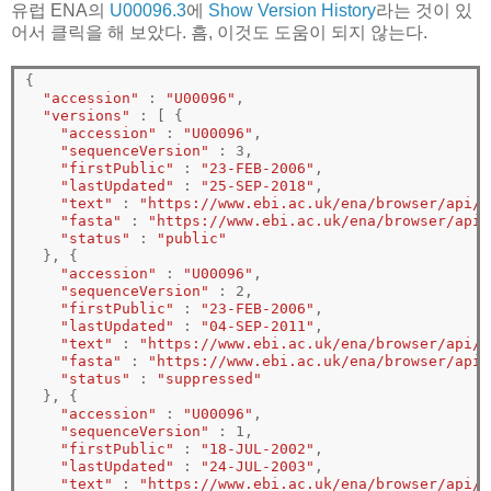
유럽 ENA의
U00096.3
에
Show Version History
라는 것이 있
어서 클릭을 해 보았다. 흠, 이것도 도움이 되지 않는다.
{
"accession"
 : 
"U00096"
,

"versions"
 : 
[
{
"accession"
 : 
"U00096"
,

"sequenceVersion"
 : 3,

"firstPublic"
 : 
"23-FEB-2006"
,

"lastUpdated"
 : 
"25-SEP-2018"
,

"text"
 : 
"https://www.ebi.ac.uk/ena/browser/api/e
"fasta"
 : 
"https://www.ebi.ac.uk/ena/browser/api/
"status"
 : 
"public"
}
, 
{
"accession"
 : 
"U00096"
,

"sequenceVersion"
 : 2,

"firstPublic"
 : 
"23-FEB-2006"
,

"lastUpdated"
 : 
"04-SEP-2011"
,

"text"
 : 
"https://www.ebi.ac.uk/ena/browser/api/e
"fasta"
 : 
"https://www.ebi.ac.uk/ena/browser/api/
"status"
 : 
"suppressed"
}
, 
{
"accession"
 : 
"U00096"
,

"sequenceVersion"
 : 1,

"firstPublic"
 : 
"18-JUL-2002"
,

"lastUpdated"
 : 
"24-JUL-2003"
,

"text"
 : 
"https://www.ebi.ac.uk/ena/browser/api/e