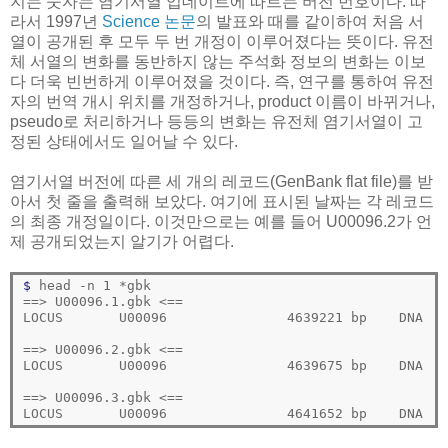
지는 숫자는 염기서열 업데이트에 따르는 버전 번호이다. 따
라서 1997년
Science 논문
의 발표와 때를 같이하여 처음 서
열이 공개된 후 모두 두 번 개정이 이루어졌다는 뜻이다. 유전
체 서열의 변화를 동반하지 않는 주석화 정보의 변화는 이보
다 더욱 빈번하게 이루어졌을 것이다. 즉, 연구를 통하여 유전
자의 번역 개시 위치를 개정하거나, product 이름이 바뀌거나,
pseudo로 처리하거나 등등의 변화는 유전체 염기서열이 고
정된 상태에서도 일어날 수 있다.
염기서열 버전에 따른 세 개의 레코드(GenBank flat file)를 받
아서 첫 줄을 출력해 보았다. 여기에 표시된 날짜는 각 레코드
의 최종 개정일이다. 이것만으로는 예를 들어 U00096.2가 언
제 공개되었는지 알기가 어렵다.
$ 
==
> U00096.1.gbk <
==
LOCUS       U00096               4639221 bp    DNA   
==
> U00096.2.gbk <
==
LOCUS       U00096               4639675 bp    DNA   
==
> U00096.3.gbk <
==