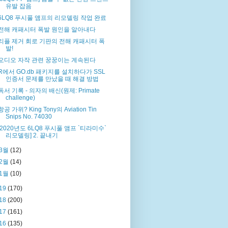
유발 잡음
6LQ8 푸시풀 앰프의 리모델링 작업 완료
전해 캐패시터 폭발 원인을 알아내다
리플 제거 회로 기판의 전해 캐패시터 폭
발!
오디오 자작 관련 꿍꿍이는 계속된다
R에서 GO.db 패키지를 설치하다가 SSL
인증서 문제를 만났을 때 해결 방법
독서 기록 - 의자의 배신(원제: Primate
challenge)
항공 가위? King Tony의 Aviation Tin
Snips No. 74030
[2020년도 6LQ8 푸시풀 앰프 `티라미수`
리모델링] 2. 끝내기
3월
(12)
2월
(14)
1월
(10)
19
(170)
18
(200)
17
(161)
16
(135)