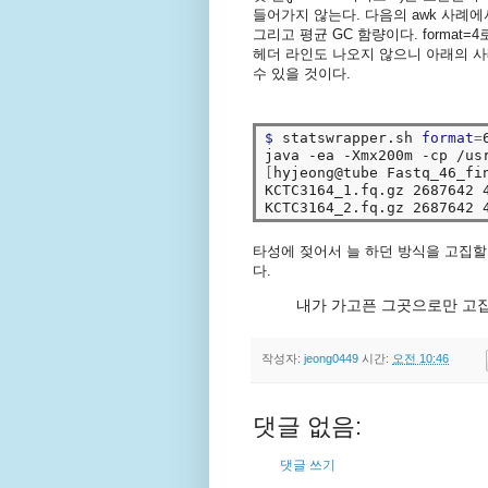
들어가지 않는다. 다음의 awk 사례에서는 fi
그리고 평균 GC 함량이다. format=4
헤더 라인도 나오지 않으니 아래의 사례(
수 있을 것이다.
$ 
statswrapper.sh 
format
=
java -ea -Xmx200m -cp /us
[
hyjeong@tube Fastq_46_fi
KCTC3164_1.fq.gz 2687642 4
타성에 젖어서 늘 하던 방식을 고집할
다.
내가 가고픈 그곳으로만 고집
작성자:
jeong0449
시간:
오전 10:46
댓글 없음:
댓글 쓰기