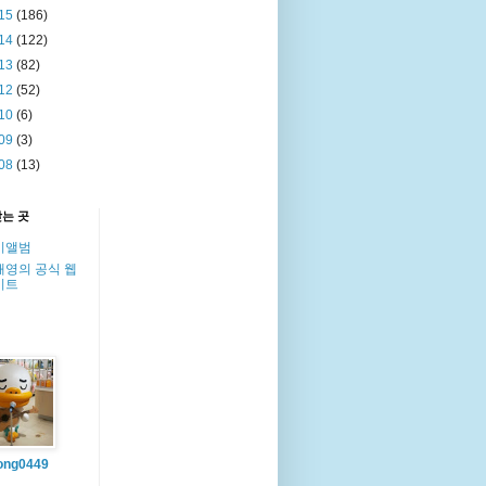
15
(186)
14
(122)
13
(82)
12
(52)
10
(6)
09
(3)
08
(13)
찾는 곳
이앨범
해영의 공식 웹
이트
ong0449