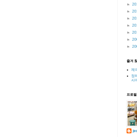
►
20
►
20
►
20
►
20
►
20
►
20
►
20
즐겨 
제
정
사
프로필
je