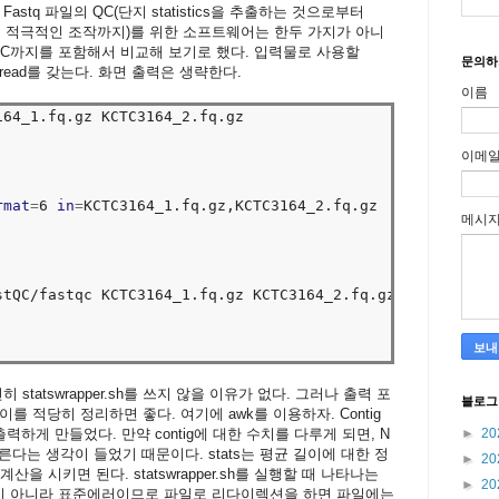
stq 파일의 QC(단지 statistics을 추출하는 것으로부터
lipping 등의 적극적인 조작까지)를 위한 소프트웨어는 한두 가지가 아니
tQC까지를 포함해서 비교해 보기로 했다. 입력물로 사용할
문의하
정도의 read를 갖는다. 화면 출력은 생략한다.
이름
64_1.fq.gz KCTC3164_2.fq.gz

이메
rmat
=
6 
in
=
KCTC3164_1.fq.gz,KCTC3164_2.fq.gz

메시
stQC/fastqc KCTC3164_1.fq.gz KCTC3164_2.fq.gz

statswrapper.sh를 쓰지 않을 이유가 없다. 그러나 출력 포
블로그
 적당히 정리하면 좋다. 여기에 awk를 이용하자. Contig
 출력하게 만들었다. 만약 contig에 대한 수치를 다루게 되면, N
►
20
른다는 생각이 들었기 때문이다. stats는 평균 길이에 대한 정
►
20
산을 시키면 된다. statswrapper.sh를 실행할 때 나타나는
►
20
 표준출력이 아니라 표준에러이므로 파일로 리다이렉션을 하면 파일에는