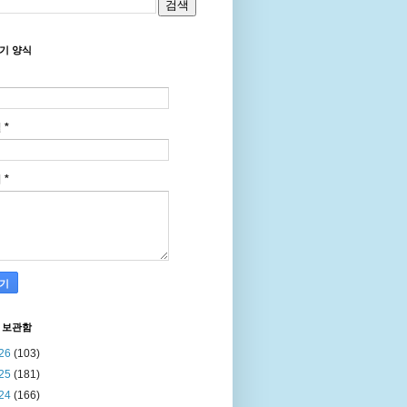
기 양식
일
*
지
*
 보관함
26
(103)
25
(181)
24
(166)