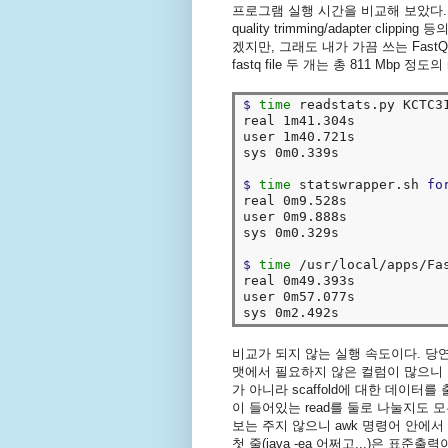
프로그램 실행 시간을 비교해 보았다. Fa
quality trimming/adapter c
겠지만, 그래도 내가 가끔 쓰는 Fas
fastq file 두 개는 총 811 Mbp 
$ 
time 
readstats.py KCTC31
real 1m41.304s

user 1m40.721s

sys 0m0.339s

$ 
time 
statswrapper.sh 
fo
real 0m9.528s

user 0m9.888s

sys 0m0.329s

$ 
time
 /usr/local/apps/Fa
real 0m49.393s

user 0m57.077s

비교가 되지 않는 실행 속도이다. 당연히 
맷에서 필요하지 않은 컬럼이 많으니 이를
가 아니라 scaffold에 대한 데이터를
이 들어있는 read를 둘로 나눌지도 모
보는 주지 않으니 awk 명령어 안에서 계
첫 줄(java -ea 어쩌고...)은