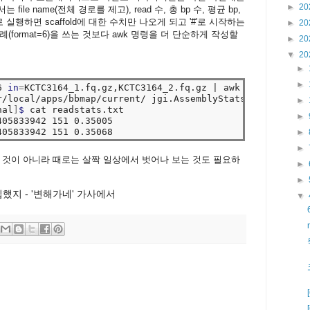
►
20
le name(전체 경로를 제고), read 수, 총 bp 수, 평균 bp,
로 실행하면 scaffold에 대한 수치만 나오게 되고 '#'로 시작하는
►
20
format=6)을 쓰는 것보다 awk 명령을 더 단순하게 작성할
►
20
▼
20
►
►
6 
in
=
KCTC3164_1.fq.gz,KCTC3164_2.fq.gz | awk -vOFS
=
"\t"
r/local/apps/bbmap/current/ jgi.AssemblyStatsWrapper 
for
►
nal
]
$ 
cat readstats.txt 

►
05833942 151 0.35005

►
►
 것이 아니라 때로는 살짝 일상에서 벗어나 보는 것도 필요하
►
►
했지 - '변해가네' 가사에서
▼