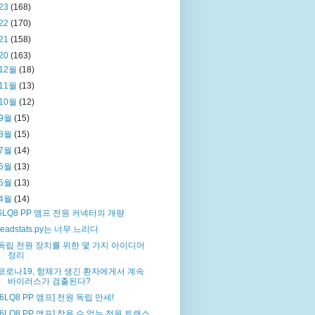
23
(168)
22
(170)
21
(158)
20
(163)
12월
(18)
11월
(13)
'!/^#/{sub("^.*/", "", $20); print $20, $1, $3, $3/$1, $
mat
=
6 
in
=
10월
(12)
9월
(15)
8월
(15)
7월
(14)
6월
(13)
5월
(13)
4월
(14)
6LQ8 PP 앰프 전원 커넥터의 개량
readstats.py는 너무 느리다
독립 전원 장치를 위한 몇 가지 아이디어
정리
코로나19, 항체가 생긴 환자에게서 계속
바이러스가 검출된다?
[6LQ8 PP 앰프] 전원 독립 만세!
[6LQ8 PP 앰프] 참을 수 없는 전원 트랜스