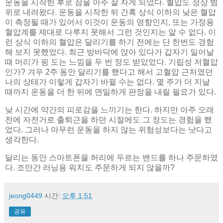
운동을 시작한 후로 잠을 아주 잘 자게 되었다. 혈압도 정상 범
위로 내려왔다. 운동을 시작한 뒤 간혹 상식 이하의 낮은 혈압
이 측정될 때가 있어서 이것이 운동의 영향인지, 또는 가정용
혈압계를 제대로 다루지 못해서 그런 것인지는 알 수 없다. 이
런 상식 이하의 혈압은 달리기를 하기 전에는 단 한번도 경험
해 보지 못했었다. 최근 방바닥에 앉아 있다가 갑자기 일어날
때 머리가 핑 도는 느낌을 두 번 정도 받았었다. 기립성 저혈압
인가? 겨우 2주 동안 달리기를 했다고 해서 고혈압 근처였던
나의 상태가 이렇게 갑자기 바뀔 수는 없다. 몇 주가 더 지날
때까지 운동을 더 한 뒤에 면밀하게 판정을 내릴 필요가 있다.
낮 시간에 약간의 피로감을 느끼기는 한다. 하지만 아주 오래
전에 자전거로 출퇴근을 하던 시절에도 그 정도는 경험을 했
었다. 그러나 아무런 운동을 하지 않는 위험성보다는 낫다고
생각한다.
달리는 동안 스마트폰을 허리에 두르는 밴드를 하나 주문하였
다. 조만간 러닝용 워치도 주문하게 되지 않을까?
jeong0449
시간:
오후 1:51
공유