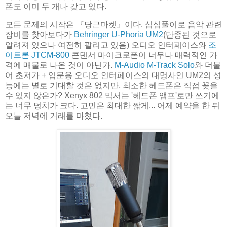
폰도 이미 두 개나 갖고 있다.
모든 문제의 시작은 『당근마켓』이다. 심심풀이로 음악 관련
장비를 찾아보다가
Behringer U-Phoria UM2
(단종된 것으로
알려져 있으나 여전히 팔리고 있음) 오디오 인터페이스와
조
이트론 JTCM-800
콘덴서 마이크로폰이 너무나 매력적인 가
격에 매물로 나온 것이 아닌가.
M-Audio M-Track Solo
와 더불
어 초저가 + 입문용 오디오 인터페이스의 대명사인 UM2의 성
능에는 별로 기대할 것은 없지만, 최소한 헤드폰은 직접 꽂을
수 있지 않은가? Xenyx 802 믹서는 '헤드폰 앰프'로만 쓰기에
는 너무 덩치가 크다. 고민은 최대한 짧게... 어제 예약을 한 뒤
오늘 저녁에 거래를 마쳤다.