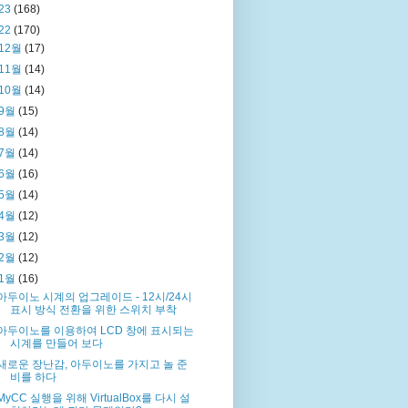
23
(168)
22
(170)
12월
(17)
11월
(14)
10월
(14)
9월
(15)
8월
(14)
7월
(14)
6월
(16)
5월
(14)
4월
(12)
3월
(12)
2월
(12)
1월
(16)
아두이노 시계의 업그레이드 - 12시/24시
표시 방식 전환을 위한 스위치 부착
아두이노를 이용하여 LCD 창에 표시되는
시계를 만들어 보다
새로운 장난감, 아두이노를 가지고 놀 준
비를 하다
MyCC 실행을 위해 VirtualBox를 다시 설