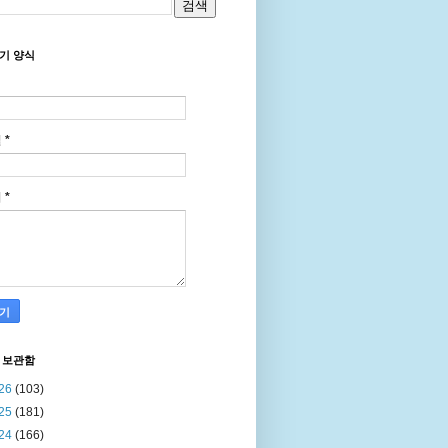
기 양식
일
*
지
*
 보관함
26
(103)
25
(181)
24
(166)