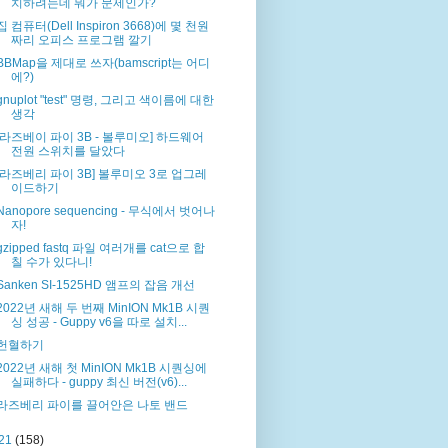
치하려는데 뭐가 문제인가?
집 컴퓨터(Dell Inspiron 3668)에 몇 천원
짜리 오피스 프로그램 깔기
BBMap을 제대로 쓰자(bamscript는 어디
에?)
gnuplot "test" 명령, 그리고 색이름에 대한
생각
[라즈베이 파이 3B - 볼루미오] 하드웨어
전원 스위치를 달았다
[라즈베리 파이 3B] 볼루미오 3로 업그레
이드하기
Nanopore sequencing - 무식에서 벗어나
자!
gzipped fastq 파일 여러개를 cat으로 합
칠 수가 있다니!
Sanken SI-1525HD 앰프의 잡음 개선
2022년 새해 두 번째 MinION Mk1B 시퀀
싱 성공 - Guppy v6을 따로 설치...
헌혈하기
2022년 새해 첫 MinION Mk1B 시퀀싱에
실패하다 - guppy 최신 버전(v6)...
라즈베리 파이를 끌어안은 나토 밴드
21
(158)