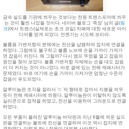
금속 실드를 기판에 씌우는 것보다는 전원 트랜스포머에 씌우
는 것이 훨씬 나았을 것이다. 네이버 블로그 '족장' 님의 글(
링
크
)에서 트랜스(실제로는 초크 코일) 차폐에 대한 새로운 아이
디어를 얻게 되었다. 언젠가는 시도해 보리라.
볼륨용 가변저항의 본체에는 전선을 납땜하여 접지에 연결을
하였다. 그럼에도 불구하고 볼륨 노브에 손을 가까이 가져가
면 잡음이 커진다. 왜 그럴까? 다시 앰프 뚜껑을 열고 잡음의
원인을 찾아 보았다. 볼륨 가변저항 자체에는 손을 대도 잡음
이 더 커지는 것이 아니었다. 바로 곁에 있는 전해 캐패시터가
문제였다. 바로 여기에 손을 가까이 가져가면 엄청난 수준의
잡음이 유도되었다.
알루미늄판 조각을 잘라서 'ㄷ'자 형태로 접어서 지붕을 씌우
듯이 전해 캐패시터에 씌웠다. 알루미늄판이 이탈하지 않도록
실리콘으로 접착을 하였고, 전선을 이용하여 그라운드로 연결
하였다.
모든 부품이 올려진 알루미늄 바닥판과 지난 6월에 씌운 실드
판을 연결하는 볼트에 전선을 연결하여 이것 역시 접지에 연
결하였다. 이렇게 하니 잡음이 대부분 사라졌다.