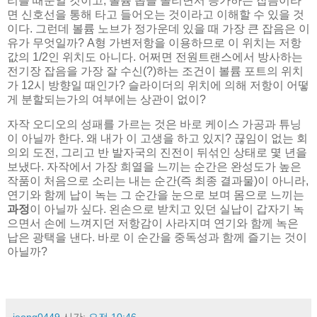
리플 때문일 것이고, 볼륨 놉을 올리면서 증가하는 잡음이라
면 신호선을 통해 타고 들어오는 것이라고 이해할 수 있을 것
이다. 그런데 볼륨 노브가 정가운데 있을 때 가장 큰 잡음은 이
유가 무엇일까? A형 가변저항을 이용하므로 이 위치는 저항
값의 1/2인 위치도 아니다. 어쩌면 전원트랜스에서 방사하는
전기장 잡음을 가장 잘 수신(?)하는 조건이 볼륨 포트의 위치
가 12시 방향일 때인가? 슬라이더의 위치에 의해 저항이 어떻
게 분할되는가의 여부에는 상관이 없이?
자작 오디오의 성패를 가르는 것은 바로 케이스 가공과 튜닝
이 아닐까 한다. 왜 내가 이 고생을 하고 있지? 끊임이 없는 회
의외 도전, 그리고 반 발자국의 진전이 뒤섞인 상태로 몇 년을
보냈다. 자작에서 가장 희열을 느끼는 순간은 완성도가 높은
작품이 처음으로 소리는 내는 순간(즉 최종 결과물)이 아니라,
연기와 함께 납이 녹는 그 순간을 눈으로 보며 몸으로 느끼는
과정
이 아닐까 싶다. 왼손으로 받치고 있던 실납이 갑자기 녹
으면서 손에 느껴지던 저항감이 사라지며 연기와 함께 녹은
납은 광택을 낸다. 바로 이 순간을 중독성과 함께 즐기는 것이
아닐까?