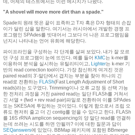
데, 어제의 테스트에서는 이런 메시지가 나왔다.
"A shovel will move more dirt than a spade."
Spade의 원래 뜻은 끝이 표족하고 T자 혹은 D자 형태의 손잡
이가 달린 삽을 말한다. 여기서는 러시아에서 개발한 경쟁 프
로그램인 SPAdes를 빗대어서 그보다 더 나은 프로그램임을
넌지시 나타내는 언어 유희에 해당한다.
파이프라인을 구성하는 각 단계를 살펴 보았다. 내가 잘 모르
던 구성 프로그램이 눈에 뜨인다. 예를 들어
KMC
는 k-mer를
이용하여 분석을 실시하는 유틸리티이고,
Lighter
는 k-mer 기
반의 read correction tool이다. 가장 참신하게 여겨진 것은
paired read의 3'-말단에서 겹치는 부분을 찾아 하나의 긴
read로 전환하는
FLASh
(Fast Length Adjustment of Short
reads)라는 도구였다. Trimming이나 오류 교정 등 선택 가능
한 전처리 과정을 거친 paired read는 일단 FLASh를 거쳐서
긴 서열 + (fwd + rev read pair)파일로 전환하여 이를 SPAdes
또는 SKESA에 투입하는 것이었다. 이렇게 함으로서 조립 오
류도 현저히 줄고 더 긴 contig를 얻을 수 있다고 한다. FLASh
를 16S rRNA amplicon sequencing의 양 말단 read를 연결하
는데 쓰려는 시도를 하면 안될까? 이에 대한 질문과 답이
SEQanswers
에 있었다. BBMap 패키지에 포함된 BBmerge