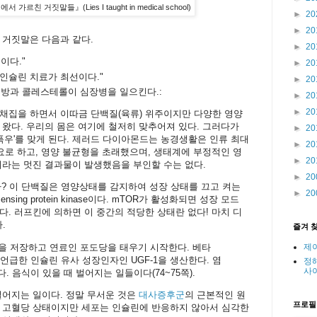
르친 거짓말들』(Lies I taught in medical school)
►
20
►
20
 거짓말은 다음과 같다.
►
20
뿐이다."
►
20
 인슐린 치료가 최선이다."
►
20
지방과 콜레스테롤이 심장병을 일으킨다.:
►
20
►
20
채집을 하면서 이따금 단백질(육류) 위주이지만 다양한 영양
 왔다. 우리의 몸은 여기에 철저히 맞추어져 있다. 그러다가
►
20
우'를 맞게 된다. 제러드 다이아몬드는 농경생활은 인류 최대
►
20
필요로 하고, 영양 불균형을 초래했으며, 생태계에 부정적인 영
►
20
이라는 멋진 결과물이 발생했음을 부인할 수는 없다.
►
20
인가? 이 단백질은 영양상태를 감지하여 성장 상태를 끄고 켜는
►
20
ensing protein kinase이다. mTOR가 활성화되면 성장 모드
다. 러프킨에 의하면 이 중간의 적당한 상태란 없다! 마치 디
다.
즐겨 
방을 저장하고 연료인 포도당을 태우기 시작한다. 베타
제
언급한 인슐린 유사 성장인자인 UGF-1을 생산한다. 염
정
사
. 음식이 있을 때 벌어지는 일들이다(74~75쪽).
벌어지는 일이다. 정말 무서운 것은
대사증후군
의 근본적인 원
프로필
. 고혈당 상태이지만 세포는 인슐린에 반응하지 않아서 심각한