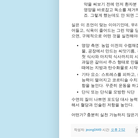
약을 써보기 전에 먼저 환자분 
영양을 바로잡고 독소를 제거하
죠. 그렇게 했는데도 안 되면 
실은 이 조언이 맞는 이야기인데, 우
어들고, 식욕이 줄어드는 그런 약을 당
으면, 구체적으로 어떤 것을 실천해야
영양 측면: 농업 이전의 수렵채
물, 공장에서 만드는 씨앗기름,
첫 식사와 마지막 식사까지의 시
과일은 갈아서 주스 형태로 만들
때에는 지방과 탄수화물로 시작
기타 요소: 스트레스를 피하고,
능력이 떨어지고 코르티솔 수치
항을 높인다. 꾸준히 운동을 하
단식 또는 단식을 모방한 식단
수면의 질이 나쁘면 포도당 대사 능력
해서 혈당과 인슐린 저항을 높인다.
어떤가? 충분히 실천 가능하지 않은가
작성자:
jeong0449
시간:
오후 2:52