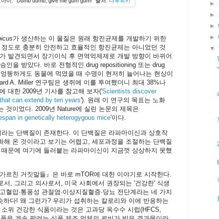
"Dumb dumb, give me gum gum!" 출처:
나무위키
►
►
►
►
icus
가 생산하는 이 물질은 원래 항진균제를 개발하기 위한
쓸 정도로 충분히 안전하고 효율적인 항진균제는 아니었던 것
▼
과가 발견되면서 장기이식 후 면역억제제로 개발 방향이 바뀌어
을 받았다. 바로 전형적인 drug repositioning 또는 drug
 그런데 엉뚱하게도 동물에 먹였을 때 수명이 현저히 늘어나는 현상이
rd A. Miller 연구팀은 생쥐에 이를 투여했더니 최대 38%나
 대한 2009년 기사를 참고해 보자('
Scientists discover
g that can extend by ten years
'). 원래 이 연구의 목표는 노화
이었다. 2009년 Nature에 실린 논문의 제목은
ifespan in genetically heterogygous mice
'이다.
이라는 단백질이 존재한다. 이 단백질은 라파마이신과 상호작
화해 온 것이라고 보기는 어렵고, 세포과정을 조절하는 단백질
기 때문에 여기에 들러붙는 라파마이신이 지금껏 상상하지 못했
가르친 거짓말들』은 바로 mTOR에 대한 이야기로 시작한다.
서, 그리고 의사로서, 미국 사회에서 권장되는 '건강한' 식생
 고혈압·통풍성 관절염·이상지질혈증·당뇨 전단계라는 네 가지
비슷하다! 왜 그런가? 우리가 섭취하는 칼로리와 이에 반응하는
 소위 건강한 식품이라는 것은 고과당 옥수수 시럽(HFCS,
)이 들어간 제품을 계속 팔려는 식품 제조 업체의 로비가 빚은 결과물이라