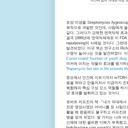
이스터 섬의 거대한 석상 모아이. 
토양 미생물
Streptomyces hygroscop
목적으로 개발한 것인데, 사람에게 
같다. 그러다가 강력한 면역억제 효
결국 1999년에 면역억제제로 미 FDA 승인
repurposing의 사례일 것이다.
발견되었다. 미국 잭슨 연구소의 Richa
수명이 늘어나는 것을 발견하였다. 이에
Easter Island 'fountain of youth' dru
마커에 미치는 약물의 효과를 평가하는 것
'
Rapamycin fed late in life extends l
효모에서 인간에 이르기까지 mTOR
용을 하라고 만들어져서 지금까지 진
복합체의 핵심 구성 요소 역할를 하
던 효과를 발휘하고 있는 것이다.
로버트 러프킨의 책 『내가 의대에서 
전문 영양사였던 어머니를 둔 사람으로
활을 해 왔음에도 불구하고 러프킨은
병을 얻게 되었다. 몇 가지는 나와 
신체에 대한 올바른 이해가 부족했고,
high-fructose corn syrup