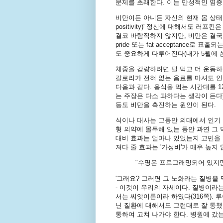
문제를 초래한다. 이는 만성적인 염증
비만이든 아니든 자신의 현재 몸 상태
positivity)' 정신에 대해서도 
결코 바람직하지 않지만, 비만은 결국
pride 또는 fat acceptance로 표
도 중요하게 다루어진다(내가 5월에 
체중을 감량하려면 덜 먹고 더 운동
칼로리가 전혀 없는 음료를 마셔도 인
다음과 같다. 음식을 먹는 시간대를 
는 주장은 다소 과하다는 생각이 든다
등도 비만을 촉진하는 원인이 된다.
식이나 대사는 그동안 의대에서 인기 
형 의약에 몰두해 있는 동안 과연 그
대비 효과는 얼마나 있었는지 고민을 
져다 줄 효과는 '가성비'가 매우 높지
"수명은 프로그래밍되어 있지만
'그래요? 그러면 그 노화라는 질병을 
- 이것이 우리의 자세이다. 질병이라
서는 씨앗이론이라 하였다(316쪽). 
닌 질환에 대해서도 그런대로 잘 통했
통하여 고쳐 나가야 한다. 병원에 갔는