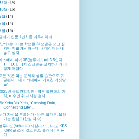
11월
(14)
10월
(16)
9월
(14)
8월
(14)
7월
(15)
달리기 입문 1년차를 마무리하며
"남의 데이터로 학습한 AI 모델은 쓰고 싶
지만 이를 개선하는데 내 데이터는 내
놓고 싶지 ...
라즈베리 파이 3B(볼루미오)에 3.5인치
TFT LCD 터치 스크린을 설치하기가 이
렇게 어렵다
모든 것은 먹는 문제와 생활 습관으로 귀
결된다 - '내가 의대에서 가르친 거짓말
들'
2025년 종합건강검진 - 작은 불편함의 가
치, 비수면 위 내시경 검사
BioXeta(Bio-Xeta, "Crossing Data,
Connecting Life"...
누가 자석을 흔드는가 - 바쁜 철가루, 올라
가는 한심도(한심 지수)
볼루미오(Volumio) 되살리기, 그리고 KBS
Kong을 쓰지 않고 KBS 클래식 FM 듣
기