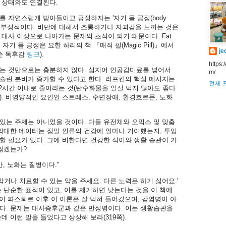
 상태와도 연결된다.
를 자연스럽게 받아들이고 긍정하자는 '자기 몸 긍정(body
러프킨은 부정적이다. 비만에 대해서 조롱하거나 자괴감을 느끼는 것은
 대사 이상으로 나아가는 문제의 초석이 되기 때문이다. Fat
출되는 자기 몸 긍정은 요한 하리의 책 『매직 필(Magic Pill)』에서
je
쓴 독후감
링크
).
https:
하는 것만으로는 충분하지 않다. 심지어 인공감미료를 넣어서
m/
슐린 분비가 증가할 수 있다고 한다. 러프킨의 핵심 메시지는
전체 
12시간 이내로 줄이라는 것(탄수화물을 일절 먹지 않아도 좋다
). 비영양적인 요인인 스트레스, 수면장애, 환경호르몬, 노화
있는 주제는 아니었을 것이다. 다들 유전체와 오믹스 및 맞춤
 막대한 데이터는 정말 인류의 건강에 얼마나 기여했는지, 투입
할 필요가 있다. 그에 비한다면 건강한 식이와 생활 습관이 가
 않겠는가?
, 노화는 질병이다."
막거나 치료할 수 있는 약을 주세요. 다른 노력은 하기 싫어요.'
는 단순한 표적이 있고, 이를 제거하면 낫는다는 것을 이 책에
루이 파스퇴르 이후 이 이론은 잘 먹혀 들어갔으며, 감염병이 아
다. 문제는 대사증후군과 같은 만성병이다. 이는 생활습관을
데 이런 말을 들었다고 상상해 보라(319쪽).