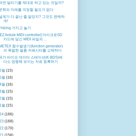
과연 달리기를 제대로 하고 있는 것일까?
문학의 미래를 걱정할 필요가 없다
설계가 다 끝난 줄 알았지? 그것도 완벽하
게!
Fritzing 가지고 놀기
[EZ Ardule MIDI controller] 마이크로SD
카드에 담긴 MIDI 파일의 ...
METEX 함수발생기(function generator)
의 폭발한 필름 커패시터를 교체하다
국가 바이오 데이터 스테이션(K-BDS)에
다소 엉뚱해 보이는 자료 등록하기
6월
(15)
5월
(16)
4월
(16)
3월
(15)
2월
(15)
1월
(15)
24
(166)
23
(168)
22
(170)
21
(158)