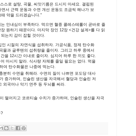
스스로 설탕, 곡물, 씨앗기름은 드시지 마세요. 결핍된
면서 근력 운동과 수면 개선 운동도 조금씩 해나가 보
그때 약을 드리겠습니다."
리는 인내심이 부족하다. 먹으면 혈중 콜레스테롤이 곧바로 줄
장 원하기 때문이다. 마지막 장인 12장 <건강 설계>를 다 읽
 되는지 감이 잡힐 것이다.
집인 시절의 자연식을 섭취하자. 가공식품, 정제 탄수화
 곡물과 글루텐의 섭취량을 줄이자. 그리고 하루 중에서
간을 12시간 이내로 줄이자. 심지어 하루 한 끼도 좋다.
어 마시지 말라. 식사량 자체를 줄일 필요는 없다. 먹을
하여 탄수화물은 나중에 먹는다.
 충분히 수면을 취해라. 수면의 질이 나쁘면 포도당 대사
가 증가하며, 인슐린 생산을 자극해서 혈당과 인슐린 저
고 외국어나 악기 연주 등 두뇌를 써라.
이 떨어지고 코르티솔 수치가 증가하며, 인슐린 생산을 자극
?