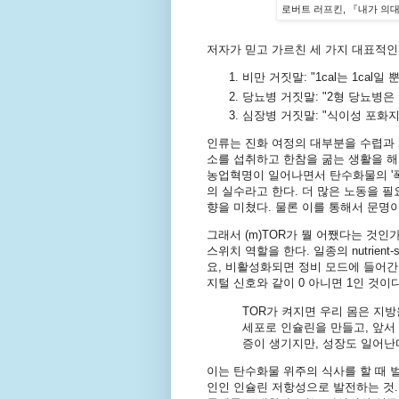
로버트 러프킨, 『내가 의대에서 가
저자가 믿고 가르친 세 가지 대표적인
비만 거짓말: "1cal는 1cal일 
당뇨병 거짓말: "2형 당뇨병은
심장병 거짓말: "식이성 포화
인류는 진화 여정의 대부분을 수렵과 
소를 섭취하고 한참을 굶는 생활을 해
농업혁명이 일어나면서 탄수화물의 '폭
의 실수라고 한다. 더 많은 노동을 
향을 미쳤다. 물론 이를 통해서 문명
그래서 (m)TOR가 뭘 어쨌다는 것
스위치 역할을 한다. 일종의 nutrient-s
요, 비활성화되면 정비 모드에 들어간
지털 신호와 같이 0 아니면 1인 것이
TOR가 켜지면 우리 몸은 지
세포로 인슐린을 만들고, 앞서 
증이 생기지만, 성장도 일어난다
이는 탄수화물 위주의 식사를 할 때 
인인 인슐린 저항성으로 발전하는 것