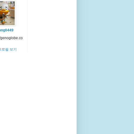
ong0449
//genoglobe.co
프로필 보기