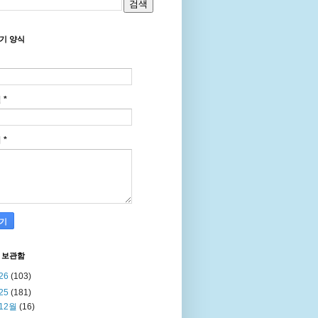
기 양식
일
*
지
*
 보관함
26
(103)
25
(181)
12월
(16)