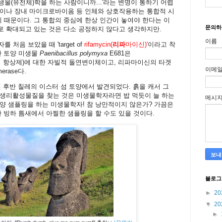
미생물(유전체)학을 하는 사람이니까...'라는 변명이 통하기 어렵
병이나 장내 마이크로바이옴 등 인체와 상호작용하는 통합적 시
때문이다. 그 통합의 중심에 한상 인간이 놓여야 한다는 이
문의하
로 확대되고 있는 것은 다소 공정하지 않다고 생각하지만.
이름
처음 보았을 때 'target of
rifamycin(
리파
마이신)'
이라고 착
한 토양 미생물
Paenibacillus polymyxa
E681은
amycin 계열의 항상제)에 대한 자빌적 돌연변이체이고, 리파마이신의 타겟
이메
merase다.
 후반 칠레의 이스터 섬 토양에서 발견되었다. 흙을 캐서 그
 생리활성물질을 찾는 것은 미생물학자라면 밥 먹듯이 늘 하는
메시
양 샘플링을 하는 미생물학자! 참 낭만적이지 않은가? 가끔은
한 빙하 틈새에서 아찔한 샘플링을 할 수도 있을 것이다.
블로그
►
20
▼
20
►