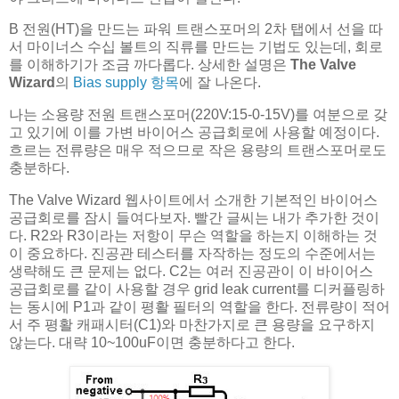
B 전원(HT)을 만드는 파워 트랜스포머의 2차 탭에서 선을 따
서 마이너스 수십 볼트의 직류를 만드는 기법도 있는데, 회로
를 이해하기가 조금 까다롭다. 상세한 설명은
The Valve
Wizard
의
Bias supply 항목
에 잘 나온다.
나는 소용량 전원 트랜스포머(220V:15-0-15V)를 여분으로 갖
고 있기에 이를 가변 바이어스 공급회로에 사용할 예정이다.
흐르는 전류량은 매우 적으므로 작은 용량의 트랜스포머로도
충분하다.
The Valve Wizard 웹사이트에서 소개한 기본적인 바이어스
공급회로를 잠시 들여다보자. 빨간 글씨는 내가 추가한 것이
다. R2와 R3이라는 저항이 무슨 역할을 하는지 이해하는 것
이 중요하다. 진공관 테스터를 자작하는 정도의 수준에서는
생략해도 큰 문제는 없다. C2는 여러 진공관이 이 바이어스
공급회로를 같이 사용할 경우 grid leak current를 디커플링하
는 동시에 P1과 같이 평활 필터의 역할을 한다. 전류량이 적어
서 주 평활 캐패시터(C1)와 마찬가지로 큰 용량을 요구하지
않는다. 대략 10~100uF이면 충분하다고 한다.