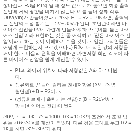
찮아진다. R3을 P1의 열 배 정도 값으로 해 놓으면 최종 출력
전압에 거의 영향을 미치지 않는다. 예를 들어 정류 직후
-30V(Vin)가 만들어졌다고 하자. P1 = R2 = 10K라면, 출력되
는 전압의 조절 범위는 -15V~-30V가 된다. 초단관이라면 바
이어스 전압을 0V에 가깝게 만들어야 하므로(이를 '높은 바이
어스 전압'이라 표현하는 것은 좀 어색하고, '얕은 바이어스 전
압'이라고 하는 것이 이해하기 쉬울 것이다. 일반 자작인들은
어떻게 표현하는지 모르겠으나...) R2에 더 작은 값의 저항을
써야 한다. 다음의 원칙을 이해하면 가변저항 회전 각도에 따
른 바이어스 전압을 쉽게 계산할 수 있다.
P1의 와이퍼 위치에 따라 저항값은 A와 B로 나뉜
다.
정류회로 양 끝에 걸리는 전체저항은 (A와 R3 병
렬연결) + B + R2이다.
(정류회로에서 출력되는 전압) x (B + R2)/전체저
항 = (바이어스 전압)이 된다.
-30V, P1 = 10K, R2 = 100R, R3 = 100K의 조건에서 조절 범
위는 -0.6~-30V로 계산이 되었다. 다른 것을 그대로 두고 R2 =
1K로 하면 -3V~-30V가 된다.