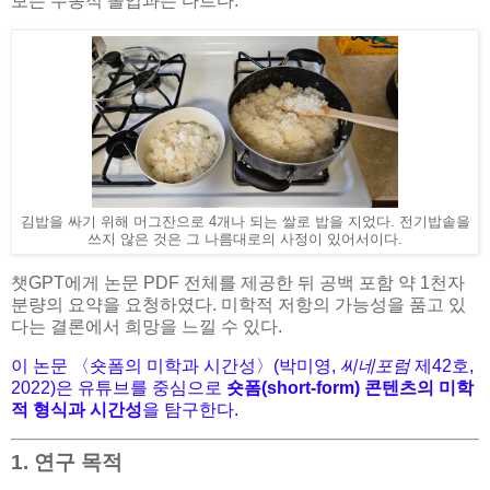
보는 수동적 몰입과는 다르다.
김밥을 싸기 위해 머그잔으로 4개나 되는 쌀로 밥을 지었다. 전기밥솥을
쓰지 않은 것은 그 나름대로의 사정이 있어서이다.
챗GPT에게 논문 PDF 전체를 제공한 뒤 공백 포함 약 1천자
분량의 요약을 요청하였다. 미학적 저항의 가능성을 품고 있
다는 결론에서 희망을 느낄 수 있다.
이 논문 〈숏폼의 미학과 시간성〉(박미영,
씨네포럼
제42호,
2022)은 유튜브를 중심으로
숏폼(short-form) 콘텐츠의 미학
적 형식과 시간성
을 탐구한다.
1. 연구 목적