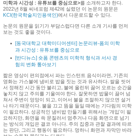
미학과 시간성 : 유튜브를 중심으로>
를 소개하고자 한다.
2022년 8월 씨네포럼 제42에 실렸던 이 논문의 원문은
KCI(한국학술지인용색인)
에서 다운로드할 수 있다.
논문의 원문을 읽기가 부담스럽다면 다른 소개 기사를 먼저
보는 것도 좋을 것이다.
[동국대학교 대학미디어센터] 논문리뷰-폼의 미학
과 시간성 : 유튜브를 중심으로
[반디뉴스] 숏폼 콘텐츠의 미학적 형식과 서사 경
험의 변화 톺아보기
짧은 영상이 편의점에서 파는 인스턴트 음식이라면, 기존의
영화는 가스불에 냄비로 밥을 짓는 것과 유사하다. 쌀을 씻어
서 정해진 시간 동안 불리고, 불에 올린뒤 끓어 오르는 순간을
놓치지 않고 주의를 기울여야 한다. 잘못하면 밥물이 끓어 넘
쳐서 주변이 엉망이 되고, 이어서 불을 조절하지 않으면 설거
나 타기 때문이다. 불을 끄고 뜸을 들일 때에는 기다림의 미학
이 필요하다. 성공적인 냄비밥 만들기를 위해서는 '개입'이 필
요하지만, 화면을 쓱 문질러서 멈추거나 다음 화면으로 넘기
는 방식의 개입은 결코 아니다. 주의 집중과 관찰 결과에 따르
는 판단, 그리고 행동이 필요하다. 멍하니 화면과 자막만 바라