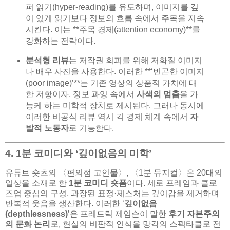
퍼 읽기(hyper-reading)를 유도하며, 이미지를 깊
이 있게 읽기보다 정보의 흐름 속에서 주목을 지속
시킨다. 이는 **주목 경제(attention economy)**를
강화하는 전략이다.
분석형 리뷰
는 저작권 회피를 위해 저화질 이미지
나 배우 사진을 사용한다. 이러한 **‘빈곤한 이미지
(poor image)’**는 기존 영상의 상품적 가치에 대
한 저항이자, 정보 과잉 속에서
사색의 멈춤
을 가
능케 하는 미학적 장치로 제시된다. 그러나 동시에
이러한 비공식 리뷰 역시 긱 경제 체계 속에서
자
발적 노동자
로 기능한다.
4. 1분 코미디와 ‘깊이없음의 미학’
유튜브 숏츠의 〈편의점 고인물〉, 〈1분 뮤지컬〉은 20대의
일상을 소재로 한
1분 코미디 숏폼
이다. 세로 프레임과 클로
즈업 중심의 구성, 과장된 표정·제스처는 깊이감을 제거하며
반복적 웃음을 생산한다. 이러한 ‘
깊이없음
(depthlessness)
’은 프레드릭 제임슨이 말한
후기 자본주의
의 문화 논리
로, 현실의 비판적 인식을 망각의 스펙타클로 전