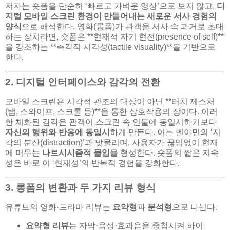
저자는 숏폼을 단순히 ‘빠르고 가벼운 영상’으로 보지 않고,
디
지털 모바일 스크린 환경이 만들어내는 새로운 서사 경험의
양식
으로 해석한다. 영화(롱폼)가 관객을 서사 속 과거로 초대
하는 장치라면, 숏폼은 **현재적 자기 현전(presence of self)**
을 강조하는 **촉각적 시각성(tactile visuality)**을 기반으로
한다.
2. 디지털 인터페이스와 감각의 전환
모바일 스크린은 시각적 관조의 대상이 아닌 **터치 제스처
(탭, 스와이프, 스크롤 등)**을 통한 상호작용의 장이다. 이러
한 체화된 감각은 관객이 스크린 속 인물에 동일시하기보다
자신의 행위와 반응에 동일시
하게 만든다. 이는 벤야민의 ‘지
각의 분산(distraction)’과 맞물리며, 사용자가 끊임없이 현재
에 머무는
나르시시즘적 몰입
을 형성한다. 숏폼의 짧은 지속
성은 바로 이 ‘현재성’의 반복적 경험을 강화한다.
3. 롱폼의 변환과 두 가지 리뷰 형식
유튜브의 영화·드라마 리뷰는
요약형
과
분석형
으로 나뉜다.
요약형 리뷰
는 자막·음성·효과음을 중첩시켜 하이