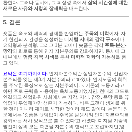
환한다. 그러나 동시에, 그 피상성 속에서
삶의 시간성에 대한
새로운 사유와 저항의 잠재력
을 내포한다.
5. 결론
숏폼은 속도와 쾌락의 경제를 반영하는
주목의 미학
이자, 자
기 현전의 시간성을 생성하는
디지털 시대의 감각 구조
이다.
요약형과 분석형, 그리고 1분 코미디 숏폼은 각각
주목-분산-
망각
의 회로를 통해 인지 자본주의를 강화하지만, 동시에 그
내부에서
멈춤·침묵·사색
을 통한
미학적 저항의 가능성
을 품
고 있다.
요약은 여기까지이다.
인지자본주의란 상업자본주의, 산업자
본주의를 잇는 제3기 자본주의라고 하였다. 인지노동의 착취
를 주요한 특징으로 삼는 자본주의이다. 기존의 노동이라고
하면 주로 근력을 사용하는 육체노동이었지만, 현대의 고도로
연결되고 산업화된 사회에서는 지각, 지식, 감정, 욕망 등을 끊
임없이 투입해야만 생존이 가능하다. 비록 그것이 생계를 위
한 것이 아니라 재미로 시작한 것이라 해도 말이다. 논문의 원
문에서는 '숏폼은 끊임없이 주목을 발생시켜 인지 자본주의를
강화하는 서사 양식으로 볼 수 있다'고 하였다. 디지털 기술의
발전이 삶의 모든 측면을 자본주의 형식으로 포섭하지만(영