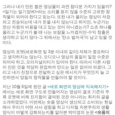
그러나 내가 만든 짧은 영상물이 과연 참다운 가치가 있을까?
<일기는 일기장에!>라는 소리를 듣지 않을 수준의 고유한 창
작물이 되어야 한다고 믿는다. 또한 내가 올리는 영상이 저장
되고 전송되는데 내가 돈을 내지 않는다고 하지만, 누군가는
전산 자원의 비용을 대고 있는 것이 아니겠는가? 쇼츠 하나를
올리고 누군가가 볼 때 나는 보람을 느끼겠지만-수익 창출은
생각하고 있지 않다-그 뒤에서는 '탄소 발자국'이 남고 있을 것
이다.
영상의 포맷(세로화면 및 3분 이내의 길이) 자체가 중요하다
고 생각하지는 않는다. 오디오나 영상의 품질이 일정 수준은
되어야 하고, 오리지널리티가 있어야 한다. 따라서 다른 사람
이 만든 것을 적당히 편집하여 만드는 일은 없어야 되겠다. 그
리고 내가 진정으로 전달하고 싶은 메시지가 무엇인지 늘 고
민하면서 양질의 창작물을 만들어야 할 것이다.
지난 10월 6일에 썼던 글
<세로 화면의 영상에 익숙해지기>
에서는 세로 화면 구도로 만들어지는 영상이 결코 기존의 주
류 포맷에 비해 진지함이 결여된 것은 아니라는 취지의 글을
소개하였었다. 이번에는 숏폼 영상이 생산되고 소비되는 현실
에서 우리가 어떤 서사 경험을 하고 디지털 자본주의의 생활
양식이 어떻게 강화되는지를 알아본 박미영의 논문
<숏폼의