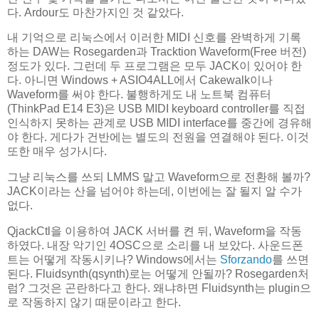
다. Ardour도 마찬가지인 것 같았다.
내 기억으로 리눅스에서 이러한 MIDI 신호를 완벽하게 기록
하는 DAW는 Rosegarden과 Tracktion Waveform(Free 버전)
정도가 있다. 그런데 두 프로그램은 모두 JACK이 있어야 한
다. 아니면 Windows + ASIO4ALL에서 Cakewalk이나
Waveform를 써야 한다. 불행하게도 내 노트북 컴퓨터
(ThinkPad E14 E3)은 USB MIDI keyboard controller를 직접
인식하지 못하는 관계로 USB MIDI interface를 중간에 경유해
야 한다. 게다가 건반에는 별도의 전원을 연결해야 된다. 이것
또한 매우 성가시다.
그냥 리눅스를 쓰되 LMMS 말고 Waveform으로 전환해 볼까?
JACK이라는 산을 넘어야 하는데, 이번에는 잘 될지 알 수가
없다.
QjackCtl을 이용하여 JACK 서버를 켠 뒤, Waveform을 작동
하였다. 내장 악기인 4OSC으로 소리를 내 보았다. 사운드폰
트는 어떻게 작동시키나? Windows에서는
Sforzando
를 쓰면
된다. Fluidsynth(qsynth)로는 어떻게 안될까? Rosegarden처
럼? 그것은 곤란하다고 한다. 왜냐하면 Fluidsynth는 plugin으
로 작동하지 않기 때문이라고 한다.