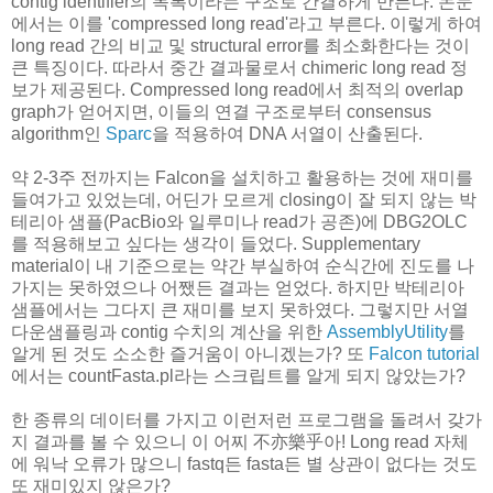
contig identifier의 목록이라는 구조로 간결하게 만든다. 논문
에서는 이를 'compressed long read'라고 부른다. 이렇게 하여
long read 간의 비교 및 structural error를 최소화한다는 것이
큰 특징이다. 따라서 중간 결과물로서 chimeric long read 정
보가 제공된다. Compressed long read에서 최적의 overlap
graph가 얻어지면, 이들의 연결 구조로부터 consensus
algorithm인
Sparc
을 적용하여 DNA 서열이 산출된다.
약 2-3주 전까지는 Falcon을 설치하고 활용하는 것에 재미를
들여가고 있었는데, 어딘가 모르게 closing이 잘 되지 않는 박
테리아 샘플(PacBio와 일루미나 read가 공존)에 DBG2OLC
를 적용해보고 싶다는 생각이 들었다. Supplementary
material이 내 기준으로는 약간 부실하여 순식간에 진도를 나
가지는 못하였으나 어쨌든 결과는 얻었다. 하지만 박테리아
샘플에서는 그다지 큰 재미를 보지 못하였다. 그렇지만 서열
다운샘플링과 contig 수치의 계산을 위한
AssemblyUtility
를
알게 된 것도 소소한 즐거움이 아니겠는가? 또
Falcon tutorial
에서는 countFasta.pl라는 스크립트를 알게 되지 않았는가?
한 종류의 데이터를 가지고 이런저런 프로그램을 돌려서 갖가
지 결과를 볼 수 있으니 이 어찌 不亦樂乎아! Long read 자체
에 워낙 오류가 많으니 fastq든 fasta든 별 상관이 없다는 것도
또 재미있지 않은가?