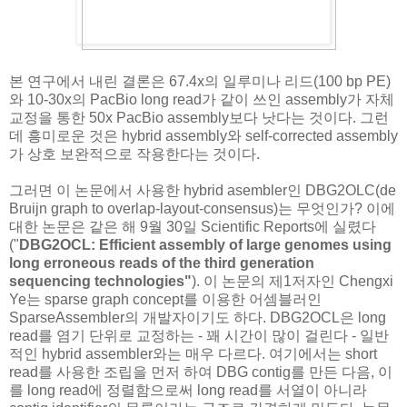
본 연구에서 내린 결론은 67.4x의 일루미나 리드(100 bp PE)
와 10-30x의 PacBio long read가 같이 쓰인 assembly가 자체
교정을 통한 50x PacBio assembly보다 낫다는 것이다. 그런
데 흥미로운 것은 hybrid assembly와 self-corrected assembly
가 상호 보완적으로 작용한다는 것이다.
그러면 이 논문에서 사용한 hybrid asembler인 DBG2OLC(de
Bruijn graph to overlap-layout-consensus)는 무엇인가? 이에
대한 논문은 같은 해 9월 30일 Scientific Reports에 실렸다
("
DBG2OCL: Efficient assembly of large genomes using
long erroneous reads of the third generation
sequencing technologies"
). 이 논문의 제1저자인 Chengxi
Ye는 sparse graph concept를 이용한 어셈블러인
SparseAssembler의 개발자이기도 하다. DBG2OCL은 long
read를 염기 단위로 교정하는 - 꽤 시간이 많이 걸린다 - 일반
적인 hybrid assembler와는 매우 다르다. 여기에서는 short
read를 사용한 조립을 먼저 하여 DBG contig를 만든 다음, 이
를 long read에 정렬함으로써 long read를 서열이 아니라