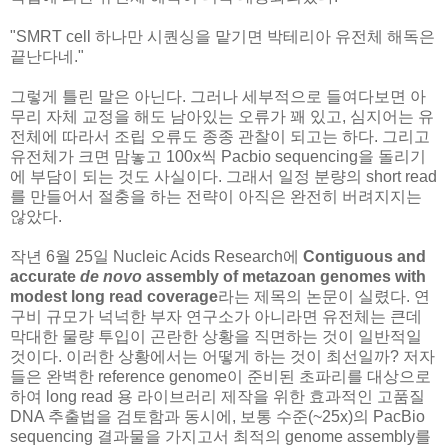
"SMRT cell 하나만 시퀀싱을 맡기면 박테리아 유전체 해독은
끝난다네."
그렇게 틀린 말은 아닌다. 그러나 세부적으로 들여다보면 아
무리 자체 교정을 해도 남아있는 오류가 꽤 있고, 심지어는 유
전체에 따라서 조립 오류도 종종 관찰이 되고는 하다. 그리고
유전체가 크면 맘놓고 100x씩 Pacbio sequencing을 돌리기
에 부담이 되는 것도 사실이다. 그래서 일정 분량의 short read
를 만들어서 절충을 하는 전략이 아직은 완전히 버려지지는
않았다.
작년 6월 25일 Nucleic Acids Research에
Contiguous and
accurate
de novo
assembly of metazoan genomes with
modest long read coverage
라는 제목의 논문이 실렸다. 연
구비 규모가 넉넉한 부자 연구소가 아니라면 유전체는 큰데
막대한 물량 투입이 곤란한 상황을 직면하는 것이 일반적일
것이다. 이러한 상황에서는 어떻게 하는 것이 최선일까? 저자
들은 완벽한 reference genome이 준비된 초파리를 대상으로
하여 long read 용 라이브러리 제작을 위한 효과적인 고품질
DNA 추출법을 검토함과 동시에, 보통 수준(~25x)의 PacBio
sequencing 결과물을 가지고서 최적의 genome assembly를