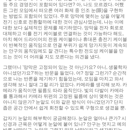
등 주요 경영진이 포함되어 있다면? 아, 나도 모르겠다. 어쨌
든 그런 모임에서 떠오른 여러 화제 중 인조 눈(眼)을 구현하
는 방법도 포함되어 있었다. 주로 망막에 맺히는 상을 어떻게
전기 신호로 전환할까에 대한 것이 관심사였는데, 나는 이에
대한 보다 실제적인 문제를 제기하였다. 망막을 전자 회로로
대체하고 이를 전기 케이블로 연결하는 것이 가능하다 해도,
마치 헤어 드라이어의 전원 케이블이나 휴대폰 충전기 케이블
이 반복적인 움직임으로 연결 부위가 쉽게 망가지듯이 계속되
는 안구의 움직임에도 잘 견디는 특수한 전도성 케이블을 만
드는 것이 더 어려울 지도 모른다는 의견을 냈다.
그랬더니 '망막은 고정되어 있는 것 아닌가요? 아니, 생물학자
아니셨던가요?'하는 반문을 들었다. 어? 정말 그런가? 순간적
으로 나는 반론을 제기하기 힘들었는데, 모임을 마치고 와서
생각해 보니 절대 그럴 리가 없었다. 카메라를 생각해 보자. 카
메라가 움직이면 필름도 따라 움직인다. 빛의 다발이 카메라
를 통과해서 카메라 뒤편의 고정된 필름에 상이 맺히는 것은
아니지 않은가? 눈알도 이와 같은 방식이 아니었던가? 단지
좁은 공간 안에서 쉽게 회전할 수 있도록 구형으로 생겼을 뿐.
갑자기 눈알의 해부학이 궁금해졌다. 눈알은 얼마나 큰가? 시
신경과 근육은 어떻게 눈알에 붙어 있나? 안구는 멋지고 예의
바른 낱말이고, 눈알은 그렇지 않은 낱말이라고 생각하지는