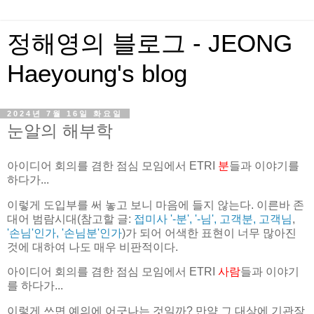
정해영의 블로그 - JEONG
Haeyoung's blog
2024년 7월 16일 화요일
눈알의 해부학
아이디어 회의를 겸한 점심 모임에서 ETRI
분
들과 이야기를
하다가...
이렇게 도입부를 써 놓고 보니 마음에 들지 않는다. 이른바 존
대어 범람시대(참고할 글:
접미사 '-분', '-님', 고객분, 고객님
,
'손님'인가, '손님분'인가
)가 되어 어색한 표현이 너무 많아진
것에 대하여 나도 매우 비판적이다.
아이디어 회의를 겸한 점심 모임에서 ETRI
사람
들과 이야기
를 하다가...
이렇게 쓰면 예의에 어긋나는 것일까? 만약 그 대상에 기관장