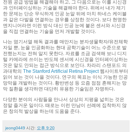
전원 공급 방법을 해결해야 하고, 그 다음으로는 이를 시신경
과 인터페이싱하는 기술을 해결해야 한다. 위에서 내가 제기
한 문제는 단순 무식하게 인공 눈알 뒤에 마치 하네스 케이블
과 같은 다발을 연결하는 경우를 상정한 것이다. 보다 현명한
엔지니어라면 이런 방식 대신 인공 눈에 붙은 센서와 시신경
을 직접 연결하는 기술을 먼저 개발할 것이다.
나는 염기서열 해독 결과를 매만지는 분자생물학자/유전체학
자일 뿐, 눈을 인공화하는 현대 공학기술이 어느 수준으로 발
전했는지는 전혀 알지 못한다. 자료를 조금 검색해 보니 디지
털 카메라에 쓰이는 반도체 센서에 시신경을 인터페이싱하는
것은 말도 안되는 접근 방식으로 보인다. 차라리 스탠포드 의
과대학의
The Stanford Artificial Retina Project
웹사이트부터
읽어 보는 것이 나을 것이다. 연구의 목표는 이식 가능한 인공
망막을 개발하는 것이다. 황반변성 등 요즘 점점 흔해지는 망
막 질환을 생각하면 대단히 유용한 기술임은 자명하다.
다양한 분야의 사람들을 만나서 상상의 지평을 넓히는 것은
정말 즐거운 일이다. 때로는 이런 만남이 선례에 집착하지 않
은 창의적 발상을 하는데 도움을 준다.
jeong0449
시간:
오후 9:20